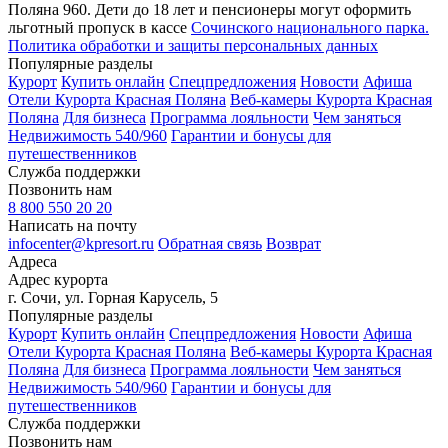
Поляна 960. Дети до 18 лет и пенсионеры могут оформить
льготный пропуск в кассе
Сочинского национального парка.
Политика обработки и защиты персональных данных
Популярные разделы
Курорт
Купить онлайн
Спецпредложения
Новости
Афиша
Отели Курорта Красная Поляна
Веб-камеры Курорта Красная
Поляна
Для бизнеса
Программа лояльности
Чем заняться
Недвижимость 540/960
Гарантии и бонусы для
путешественников
Служба поддержки
Позвонить нам
8 800 550 20 20
Написать на почту
infocenter@kpresort.ru
Обратная связь
Возврат
Адреса
Адрес курорта
г. Сочи, ул. Горная Карусель, 5
Популярные разделы
Курорт
Купить онлайн
Спецпредложения
Новости
Афиша
Отели Курорта Красная Поляна
Веб-камеры Курорта Красная
Поляна
Для бизнеса
Программа лояльности
Чем заняться
Недвижимость 540/960
Гарантии и бонусы для
путешественников
Служба поддержки
Позвонить нам