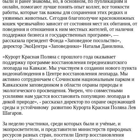
были и ранее знакомы, но, в основном, по публикациям и
онлайн, помогают лучше понять опыт коллег, все тонкости
работы, которые так важны для сохранения этих редких и
уязвимых животных. Сегодня благополучие краснокнижных
кошек чрезвычайно зависит от состояния мест их обитания, от
поведения и отношения к ним местных жителей, от наличия
поддержки бизнеса и государственных программ», —
рассказала президент Фонда «Заповедное посольство»,
директор ЭкоЦентра «Заповедники» Наталья Данилина.
«Курорт Красная Поляна с прошлого года оказывает
поддержку программе восстановления переднеазиатского
леопарда на Кавказе. Мы участвуем в создании нового пункта
видеонаблюдения в Центре восстановления леопарда. Мы
активно сотрудничаем с Сочинским национальным парком и
Кавказским заповедником в области охраны природы и
экологического просвещения. Уверен, что совместными
усилиями нам удастся восстановить популяцию леопарда в
дикой природе», - рассказал директор по охране окружающей
среды и устойчивому развитию Курорта Красная Поляна Лев
Шагаров.
За неделю участники, среди которых были и учёные, и
экопросветители, и представители министерств природных
ресурсов разных стран, посетили Центр восстановления