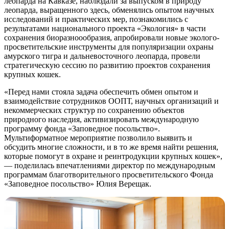
леопарда на Кавказе, наблюдали за выпуском в природу
леопарда, выращенного здесь, обменялись опытом научных
исследований и практических мер, познакомились с
результатами национального проекта «Экология» в части
сохранения биоразноообразия, апробировали новые эколого-
просветительские инструменты для популяризации охраны
амурского тигра и дальневосточного леопарда, провели
стратегическую сессию по развитию проектов сохранения
крупных кошек.
«Перед нами стояла задача обеспечить обмен опытом и
взаимодействие сотрудников ООПТ, научных организаций и
некоммерческих структур по сохранению объектов
природного наследия, активизировать международную
программу фонда «Заповедное посольство».
Мультиформатное мероприятие позволило выявить и
обсудить многие сложности, и в то же время найти решения,
которые помогут в охране и реинтродукции крупных кошек»,
— поделилась впечатлениями директор по международным
программам благотворительного просветительского Фонда
«Заповедное посольство» Юлия Верещак.