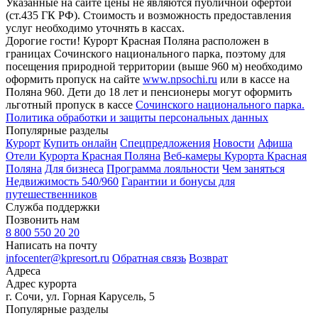
Указанные на сайте цены не являются публичной офертой
(ст.435 ГК РФ). Стоимость и возможность предоставления
услуг необходимо уточнять в кассах.
Дорогие гости! Курорт Красная Поляна расположен в
границах Сочинского национального парка, поэтому для
посещения природной территории (выше 960 м) необходимо
оформить пропуск на сайте
www.npsochi.ru
или в кассе на
Поляна 960. Дети до 18 лет и пенсионеры могут оформить
льготный пропуск в кассе
Сочинского национального парка.
Политика обработки и защиты персональных данных
Популярные разделы
Курорт
Купить онлайн
Спецпредложения
Новости
Афиша
Отели Курорта Красная Поляна
Веб-камеры Курорта Красная
Поляна
Для бизнеса
Программа лояльности
Чем заняться
Недвижимость 540/960
Гарантии и бонусы для
путешественников
Служба поддержки
Позвонить нам
8 800 550 20 20
Написать на почту
infocenter@kpresort.ru
Обратная связь
Возврат
Адреса
Адрес курорта
г. Сочи, ул. Горная Карусель, 5
Популярные разделы