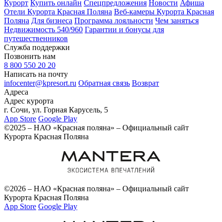
Курорт
Купить онлайн
Спецпредложения
Новости
Афиша
Отели Курорта Красная Поляна
Веб-камеры Курорта Красная
Поляна
Для бизнеса
Программа лояльности
Чем заняться
Недвижимость 540/960
Гарантии и бонусы для
путешественников
Служба поддержки
Позвонить нам
8 800 550 20 20
Написать на почту
infocenter@kpresort.ru
Обратная связь
Возврат
Адреса
Адрес курорта
г. Сочи, ул. Горная Карусель, 5
App Store
Google Play
©2025 – НАО «Красная поляна» – Официальный сайт
Курорта Красная Поляна
©2026 – НАО «Красная поляна» – Официальный сайт
Курорта Красная Поляна
App Store
Google Play