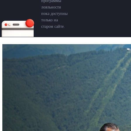
программы
лояльности
пока доступны
только на
старом сайте.