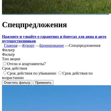
Спецпредложения
Нажмите и узнайте о гарантиях и бонусах для авиа и авто
путешественников
Главная
―
Курорт
―
Бронирование
―
Спецпредложения
Фильтр
Фильтр
Тип акции
Отели и апартаменты
7
Срок действия
Срок действия по убыванию
Срок действия по
возрастанию
Очистить
фильтр
Применить