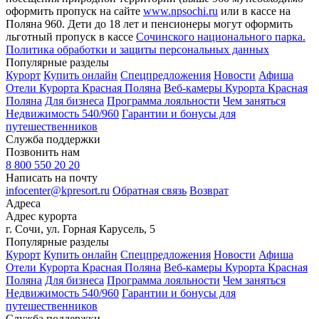
оформить пропуск на сайте
www.npsochi.ru
или в кассе на
Поляна 960. Дети до 18 лет и пенсионеры могут оформить
льготный пропуск в кассе
Сочинского национального парка.
Политика обработки и защиты персональных данных
Популярные разделы
Курорт
Купить онлайн
Спецпредложения
Новости
Афиша
Отели Курорта Красная Поляна
Веб-камеры Курорта Красная
Поляна
Для бизнеса
Программа лояльности
Чем заняться
Недвижимость 540/960
Гарантии и бонусы для
путешественников
Служба поддержки
Позвонить нам
8 800 550 20 20
Написать на почту
infocenter@kpresort.ru
Обратная связь
Возврат
Адреса
Адрес курорта
г. Сочи, ул. Горная Карусель, 5
Популярные разделы
Курорт
Купить онлайн
Спецпредложения
Новости
Афиша
Отели Курорта Красная Поляна
Веб-камеры Курорта Красная
Поляна
Для бизнеса
Программа лояльности
Чем заняться
Недвижимость 540/960
Гарантии и бонусы для
путешественников
Служба поддержки