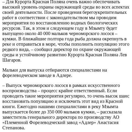
– Для Курорта Красная Поляна очень важно обеспечивать
высокий уровень охраны окружающей среды во всех аспектах
своей деятельности. После проведения берегоукрепительных
работ в соответствии с законодательством мы проводим
мероприятия по восстановлению водных биологических
ресурсов. Так, в этом и следующем году в Мзымту будет
выпущено около 40 000 мальков черноморского лосося –
кумжи. В ближайшие полтора года рыба должна окрепнуть в
реке и отправиться в море, чтобы пополнить популяцию этого
редкого вида, – сообщил директор по охране окружающей
среды и устойчивому развитию Курорта Красная Поляна Лев
Шагаров.
Мальки для выпуска отбираются специалистами на
форелеводческом заводе в Адлере.
– Выпуск черноморского лосося в рамках искусственного
воспроизводства – процесс крайне ответственный. Если
проводить такие мероприятия регулярно, то очень высок шанс
восстановить популяцию и исключить этот вид из Красной
книги. Ежегодно нашими специалистами в реку Мзымта
выпускается более до 350 000 мальков кумжи, – рассказала
заместитель генерального директора по производству АО
«Племенной Форелеводческий завод «Адлер» Анастасия
Степанова.