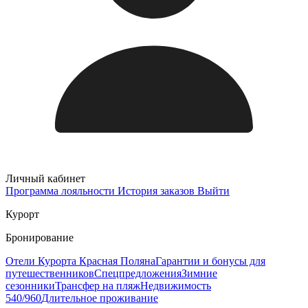
Личный кабинет
Программа лояльности
История заказов
Выйти
Курорт
Бронирование
Отели Курорта Красная Поляна
Гарантии и бонусы для
путешественников
Спецпредложения
Зимние
сезонники
Трансфер на пляж
Недвижимость
540/960
Длительное проживание