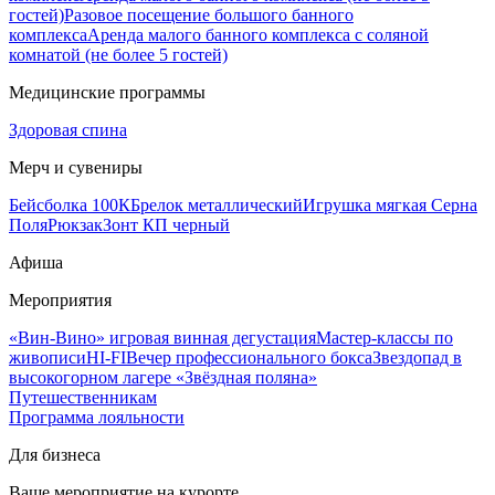
гостей)
Разовое посещение большого банного
комплекса
Аренда малого банного комплекса с соляной
комнатой (не более 5 гостей)
Медицинские программы
Здоровая спина
Мерч и сувениры
Бейсболка 100К
Брелок металлический
Игрушка мягкая Серна
Поля
Рюкзак
Зонт КП черный
Афиша
Мероприятия
«Вин-Вино» игровая винная дегустация
Мастер-классы по
живописи
HI-FI
Вечер профессионального бокса
Звездопад в
высокогорном лагере «Звёздная поляна»
Путешественникам
Программа лояльности
Для бизнеса
Ваше мероприятие на курорте