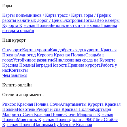
Горы
Карты подъемников / Карта трасс / Карта горы / График
работы канатных дорог / Цены
Экотропы
Погода
Веб-камеры
Курорта Красная Поляна
Безопасность и страховка
Правила
возврата онлайн
Наш курорт
О курорте
Карта курорта
Как добраться до курорта Красная
Поляна
Аудиогид Курорта Красная Поляна
Свадьба в
горах
Устойчивое развитие
Инклюзивная среда на Курорте
Красная Поляна
Награды
Новости
Правила курорта
Работа у
нас
Контакты
Чем заняться
Купить онлайн
Отели и апартаменты
Риксос Красная Поляна Сочи
Апартаменты Курорта Красная
Поляна
Новотель Резорт и спа Красная Поляна
Кортъярд
Марриотт Сочи Красная Поляна
Сочи Марриотт Красная
Поляна
Мовенпик Красная Поляна
Долина 960
Ибис Стайлс
Красная Поляна
Панорама by Mercure Красная