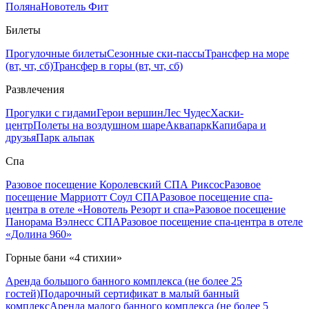
Поляна
Новотель Фит
Билеты
Прогулочные билеты
Сезонные ски-пассы
Трансфер на море
(вт, чт, сб)
Трансфер в горы (вт, чт, сб)
Развлечения
Прогулки с гидами
Герои вершин
Лес Чудес
Хаски-
центр
Полеты на воздушном шаре
Аквапарк
Капибара и
друзья
Парк альпак
Спа
Разовое посещение Королевский СПА Риксос
Разовое
посещение Марриотт Соул СПА
Разовое посещение спа-
центра в отеле «Новотель Резорт и спа»
Разовое посещение
Панорама Вэлнесс СПА
Разовое посещение спа-центра в отеле
«Долина 960»
Горные бани «4 стихии»
Аренда большого банного комплекса (не более 25
гостей)
Подарочный сертификат в малый банный
комплекс
Аренда малого банного комплекса (не более 5