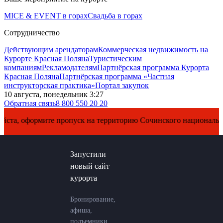
MICE & EVENT в горах
Свадьба в горах
Сотрудничество
Действующим арендаторам
Коммерческая недвижимость на
Курорте Красная Поляна
Туристическим
компаниям
Рекламодателям
Партнёрская программа Курорта
Красная Поляна
Партнёрская программа «Частная
инструкторская практика»
Портал закупок
10 августа, понедельник 3:27
Обратная связь
8 800 550 20 20
, оформите пропуск на территорию Сочинского национального п
Запустили
новый сайт
курорта
Бронирование,
афиша,
подъемники