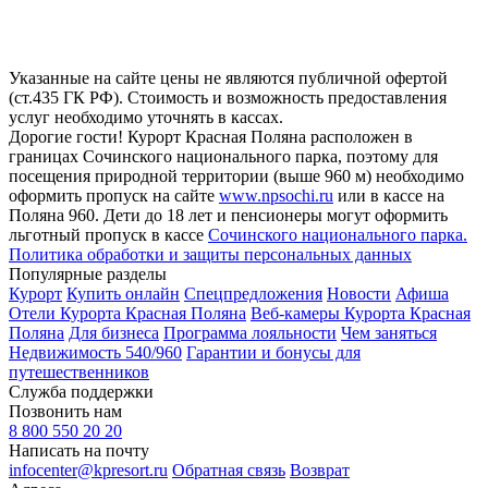
Указанные на сайте цены не являются публичной офертой
(ст.435 ГК РФ). Стоимость и возможность предоставления
услуг необходимо уточнять в кассах.
Дорогие гости! Курорт Красная Поляна расположен в
границах Сочинского национального парка, поэтому для
посещения природной территории (выше 960 м) необходимо
оформить пропуск на сайте
www.npsochi.ru
или в кассе на
Поляна 960. Дети до 18 лет и пенсионеры могут оформить
льготный пропуск в кассе
Сочинского национального парка.
Политика обработки и защиты персональных данных
Популярные разделы
Курорт
Купить онлайн
Спецпредложения
Новости
Афиша
Отели Курорта Красная Поляна
Веб-камеры Курорта Красная
Поляна
Для бизнеса
Программа лояльности
Чем заняться
Недвижимость 540/960
Гарантии и бонусы для
путешественников
Служба поддержки
Позвонить нам
8 800 550 20 20
Написать на почту
infocenter@kpresort.ru
Обратная связь
Возврат