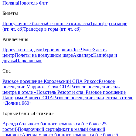
Поляна
Новотель Фит
Билеты
Прогулочные билеты
Сезонные ски-пассы
Трансфер на море
(вт, чт, сб)
Трансфер в горы (вт, чт, сб)
Развлечения
Прогулки с гидами
Герои вершин
Лес Чудес
Хаски-
центр
Полеты на воздушном шаре
Аквапарк
Капибара и
друзья
Парк альпак
Спа
Разовое посещение Королевский СПА Риксос
Разовое
посещение Марриотт Соул СПА
Разовое посещение спа-
центра в отеле «Новотель Резорт и спа»
Разовое посещение
Панорама Вэлнесс СПА
Разовое посещение спа-центра в отеле
«Долина 960»
Горные бани «4 стихии»
Аренда большого банного комплекса (не более 25
гостей)
Подарочный сертификат в малый банный
комплекс
Аренда малого банного комплекса (не более 5