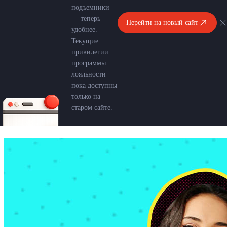
подъемники
— теперь
Перейти на новый сайт
удобнее.
Текущие
привилегии
программы
лояльности
пока доступны
только на
старом сайте.