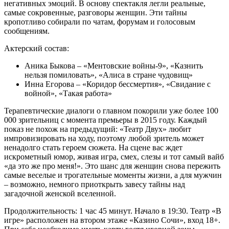
негативных эмоций. В основу спектакля легли реальные,
самые сокровенные, разговоры женщин. Эти тайны
кропотливо собирали по чатам, форумам и голосовым
сообщениям.
Актерский состав:
Аника Быкова – «Ментовские войны-9», «Казнить
нельзя помиловать», «Алиса в стране чудовищ»
Инна Егорова – «Коридор бессмертия», «Свидание с
войной», «Такая работа»
Терапевтические диалоги о главном покорили уже более 100
000 зрительниц с момента премьеры в 2015 году. Каждый
показ не похож на предыдущий: «Театр Двух» любит
импровизировать на ходу, поэтому любой зритель может
ненадолго стать героем сюжета. На сцене вас ждет
искрометный юмор, живая игра, смех, слезы и тот самый вайб
«да это же про меня!». Это шанс для женщин снова пережить
самые веселые и трогательные моменты жизни, а для мужчин
– возможно, немного приоткрыть завесу тайны над
загадочной женской вселенной.
Продолжительность: 1 час 45 минут. Начало в 19:30. Театр «В
игре» расположен на втором этаже «Казино Сочи», вход 18+.