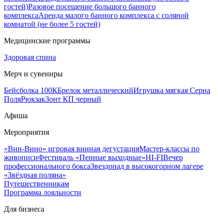
гостей)
Разовое посещение большого банного
комплекса
Аренда малого банного комплекса с соляной
комнатой (не более 5 гостей)
Медицинские программы
Здоровая спина
Мерч и сувениры
Бейсболка 100К
Брелок металлический
Игрушка мягкая Серна
Поля
Рюкзак
Зонт КП черный
Афиша
Мероприятия
«Вин-Вино» игровая винная дегустация
Мастер-классы по
живописи
Фестиваль «Пенные выходные»
HI-FI
Вечер
профессионального бокса
Звездопад в высокогорном лагере
«Звёздная поляна»
Путешественникам
Программа лояльности
Для бизнеса