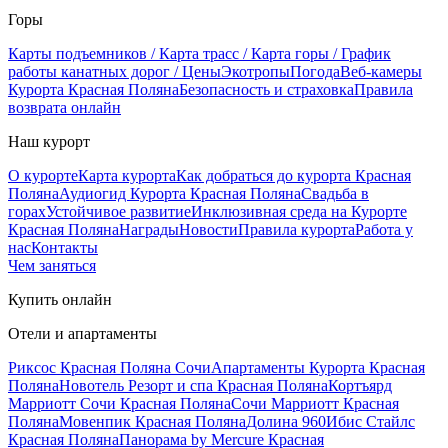
Горы
Карты подъемников / Карта трасс / Карта горы / График
работы канатных дорог / Цены
Экотропы
Погода
Веб-камеры
Курорта Красная Поляна
Безопасность и страховка
Правила
возврата онлайн
Наш курорт
О курорте
Карта курорта
Как добраться до курорта Красная
Поляна
Аудиогид Курорта Красная Поляна
Свадьба в
горах
Устойчивое развитие
Инклюзивная среда на Курорте
Красная Поляна
Награды
Новости
Правила курорта
Работа у
нас
Контакты
Чем заняться
Купить онлайн
Отели и апартаменты
Риксос Красная Поляна Сочи
Апартаменты Курорта Красная
Поляна
Новотель Резорт и спа Красная Поляна
Кортъярд
Марриотт Сочи Красная Поляна
Сочи Марриотт Красная
Поляна
Мовенпик Красная Поляна
Долина 960
Ибис Стайлс
Красная Поляна
Панорама by Mercure Красная