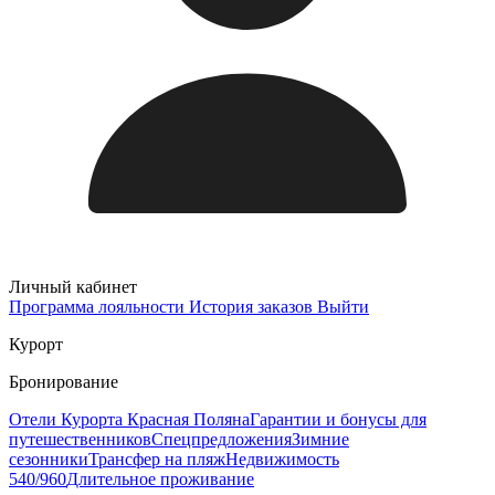
Личный кабинет
Программа лояльности
История заказов
Выйти
Курорт
Бронирование
Отели Курорта Красная Поляна
Гарантии и бонусы для
путешественников
Спецпредложения
Зимние
сезонники
Трансфер на пляж
Недвижимость
540/960
Длительное проживание