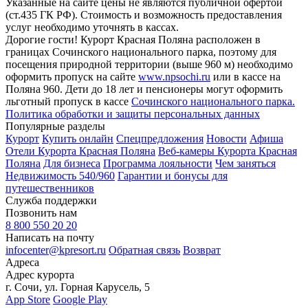
Указанные на сайте цены не являются публичной офертой
(ст.435 ГК РФ). Стоимость и возможность предоставления
услуг необходимо уточнять в кассах.
Дорогие гости! Курорт Красная Поляна расположен в
границах Сочинского национального парка, поэтому для
посещения природной территории (выше 960 м) необходимо
оформить пропуск на сайте
www.npsochi.ru
или в кассе на
Поляна 960. Дети до 18 лет и пенсионеры могут оформить
льготный пропуск в кассе
Сочинского национального парка.
Политика обработки и защиты персональных данных
Популярные разделы
Курорт
Купить онлайн
Спецпредложения
Новости
Афиша
Отели Курорта Красная Поляна
Веб-камеры Курорта Красная
Поляна
Для бизнеса
Программа лояльности
Чем заняться
Недвижимость 540/960
Гарантии и бонусы для
путешественников
Служба поддержки
Позвонить нам
8 800 550 20 20
Написать на почту
infocenter@kpresort.ru
Обратная связь
Возврат
Адреса
Адрес курорта
г. Сочи, ул. Горная Карусель, 5
App Store
Google Play