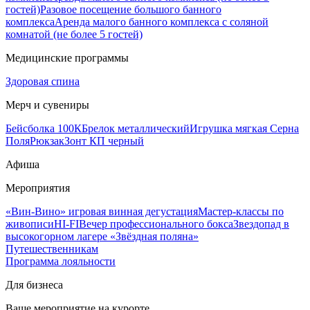
гостей)
Разовое посещение большого банного
комплекса
Аренда малого банного комплекса с соляной
комнатой (не более 5 гостей)
Медицинские программы
Здоровая спина
Мерч и сувениры
Бейсболка 100К
Брелок металлический
Игрушка мягкая Серна
Поля
Рюкзак
Зонт КП черный
Афиша
Мероприятия
«Вин-Вино» игровая винная дегустация
Мастер-классы по
живописи
HI-FI
Вечер профессионального бокса
Звездопад в
высокогорном лагере «Звёздная поляна»
Путешественникам
Программа лояльности
Для бизнеса
Ваше мероприятие на курорте