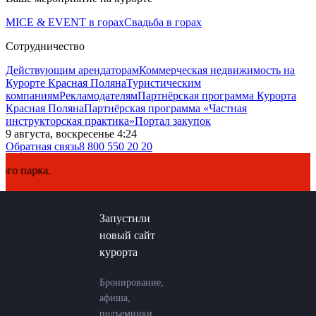
MICE & EVENT в горах
Свадьба в горах
Сотрудничество
Действующим арендаторам
Коммерческая недвижимость на
Курорте Красная Поляна
Туристическим
компаниям
Рекламодателям
Партнёрская программа Курорта
Красная Поляна
Партнёрская программа «Частная
инструкторская практика»
Портал закупок
9 августа, воскресенье 4:24
Обратная связь
8 800 550 20 20
арка.
Запустили
новый сайт
курорта
Бронирование,
афиша,
подъемники