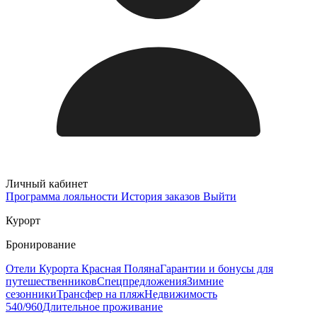
Личный кабинет
Программа лояльности
История заказов
Выйти
Курорт
Бронирование
Отели Курорта Красная Поляна
Гарантии и бонусы для
путешественников
Спецпредложения
Зимние
сезонники
Трансфер на пляж
Недвижимость
540/960
Длительное проживание