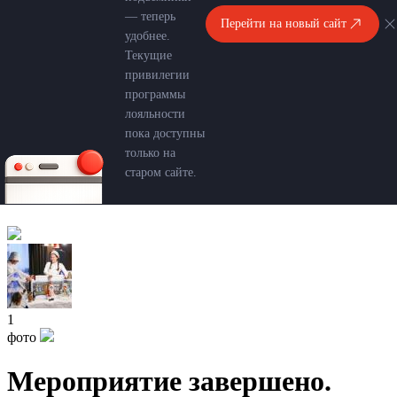
— теперь
Перейти на новый сайт
удобнее.
Текущие
привилегии
программы
лояльности
пока доступны
только на
старом сайте.
1
фото
Мероприятие завершено.