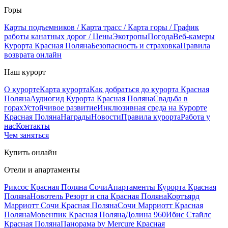
Горы
Карты подъемников / Карта трасс / Карта горы / График
работы канатных дорог / Цены
Экотропы
Погода
Веб-камеры
Курорта Красная Поляна
Безопасность и страховка
Правила
возврата онлайн
Наш курорт
О курорте
Карта курорта
Как добраться до курорта Красная
Поляна
Аудиогид Курорта Красная Поляна
Свадьба в
горах
Устойчивое развитие
Инклюзивная среда на Курорте
Красная Поляна
Награды
Новости
Правила курорта
Работа у
нас
Контакты
Чем заняться
Купить онлайн
Отели и апартаменты
Риксос Красная Поляна Сочи
Апартаменты Курорта Красная
Поляна
Новотель Резорт и спа Красная Поляна
Кортъярд
Марриотт Сочи Красная Поляна
Сочи Марриотт Красная
Поляна
Мовенпик Красная Поляна
Долина 960
Ибис Стайлс
Красная Поляна
Панорама by Mercure Красная