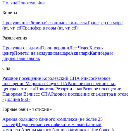
Поляна
Новотель Фит
Билеты
Прогулочные билеты
Сезонные ски-пассы
Трансфер на море
(вт, чт, сб)
Трансфер в горы (вт, чт, сб)
Развлечения
Прогулки с гидами
Герои вершин
Лес Чудес
Хаски-
центр
Полеты на воздушном шаре
Аквапарк
Капибара и
друзья
Парк альпак
Спа
Разовое посещение Королевский СПА Риксос
Разовое
посещение Марриотт Соул СПА
Разовое посещение спа-
центра в отеле «Новотель Резорт и спа»
Разовое посещение
Панорама Вэлнесс СПА
Разовое посещение спа-центра в отеле
«Долина 960»
Горные бани «4 стихии»
Аренда большого банного комплекса (не более 25
гостей)
Подарочный сертификат в малый банный
комплекс
Аренда малого банного комплекса (не более 5