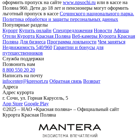
оформить пропуск на сайте
www.npsochi.ru
или в кассе на
Поляна 960. Дети до 18 лет и пенсионеры могут оформить
льготный пропуск в кассе
Сочинского национального парка.
Политика обработки и защиты персональных данных
Популярные разделы
Курорт
Купить онлайн
Спецпредложения
Новости
Афиша
Отели Курорта Красная Поляна
Веб-камеры Курорта Красная
Поляна
Для бизнеса
Программа лояльности
Чем заняться
Недвижимость 540/960
Гарантии и бонусы для
путешественников
Служба поддержки
Позвонить нам
8 800 550 20 20
Написать на почту
infocenter@kpresort.ru
Обратная связь
Возврат
Адреса
Адрес курорта
г. Сочи, ул. Горная Карусель, 5
App Store
Google Play
©2025 – НАО «Красная поляна» – Официальный сайт
Курорта Красная Поляна