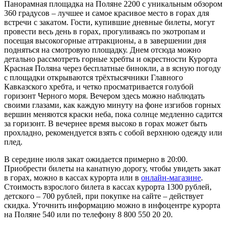
Панорамная площадка на Поляне 2200 с уникальным обзором
360 градусов – лучшее и самое красивое место в горах для
встречи с закатом. Гости, купившие дневные билеты, могут
провести весь день в горах, прогуливаясь по экотропам и
посещая высокогорные аттракционы, а в завершении дня
подняться на смотровую площадку. Днем отсюда можно
детально рассмотреть горные хребты и окрестности Курорта
Красная Поляна через бесплатные бинокли, а в ясную погоду
с площадки открываются трёхтысячники Главного
Кавказского хребта, и четко просматривается голубой
горизонт Черного моря. Вечером здесь можно наблюдать
своими глазами, как каждую минуту на фоне изгибов горных
вершин меняются краски неба, пока солнце медленно садится
за горизонт. В вечернее время высоко в горах может быть
прохладно, рекомендуется взять с собой верхнюю одежду или
плед.
В середине июля закат ожидается примерно в 20:00.
Приобрести билеты на канатную дорогу, чтобы увидеть закат
в горах, можно в кассах курорта или в
онлайн-магазине
.
Стоимость взрослого билета в кассах курорта 1300 рублей,
детского – 700 рублей, при покупке на сайте – действует
скидка. Уточнить информацию можно в инфоцентре курорта
на Поляне 540 или по телефону 8 800 550 20 20.