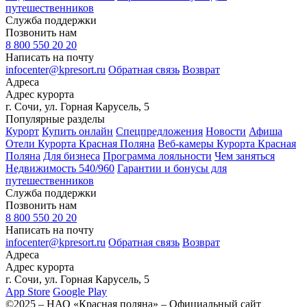
путешественников
Служба поддержки
Позвонить нам
8 800 550 20 20
Написать на почту
infocenter@kpresort.ru
Обратная связь
Возврат
Адреса
Адрес курорта
г. Сочи, ул. Горная Карусель, 5
Популярные разделы
Курорт
Купить онлайн
Спецпредложения
Новости
Афиша
Отели Курорта Красная Поляна
Веб-камеры Курорта Красная
Поляна
Для бизнеса
Программа лояльности
Чем заняться
Недвижимость 540/960
Гарантии и бонусы для
путешественников
Служба поддержки
Позвонить нам
8 800 550 20 20
Написать на почту
infocenter@kpresort.ru
Обратная связь
Возврат
Адреса
Адрес курорта
г. Сочи, ул. Горная Карусель, 5
App Store
Google Play
©2025 – НАО «Красная поляна» – Официальный сайт