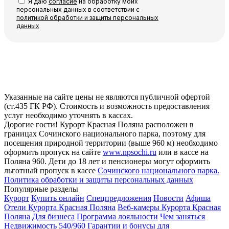
Я даю
согласие
на обработку моих
персональных данных в соответствии с
политикой обработки и защиты персональных
данных
Указанные на сайте цены не являются публичной офертой
(ст.435 ГК РФ). Стоимость и возможность предоставления
услуг необходимо уточнять в кассах.
Дорогие гости! Курорт Красная Поляна расположен в
границах Сочинского национального парка, поэтому для
посещения природной территории (выше 960 м) необходимо
оформить пропуск на сайте
www.npsochi.ru
или в кассе на
Поляна 960. Дети до 18 лет и пенсионеры могут оформить
льготный пропуск в кассе
Сочинского национального парка.
Политика обработки и защиты персональных данных
Популярные разделы
Курорт
Купить онлайн
Спецпредложения
Новости
Афиша
Отели Курорта Красная Поляна
Веб-камеры Курорта Красная
Поляна
Для бизнеса
Программа лояльности
Чем заняться
Недвижимость 540/960
Гарантии и бонусы для