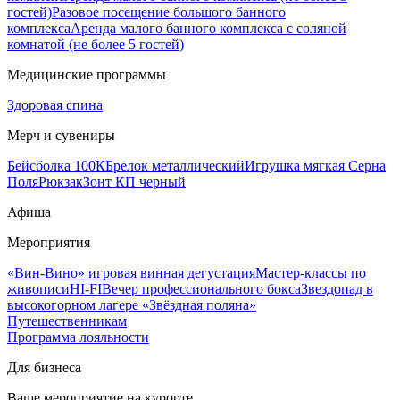
гостей)
Разовое посещение большого банного
комплекса
Аренда малого банного комплекса с соляной
комнатой (не более 5 гостей)
Медицинские программы
Здоровая спина
Мерч и сувениры
Бейсболка 100К
Брелок металлический
Игрушка мягкая Серна
Поля
Рюкзак
Зонт КП черный
Афиша
Мероприятия
«Вин-Вино» игровая винная дегустация
Мастер-классы по
живописи
HI-FI
Вечер профессионального бокса
Звездопад в
высокогорном лагере «Звёздная поляна»
Путешественникам
Программа лояльности
Для бизнеса
Ваше мероприятие на курорте