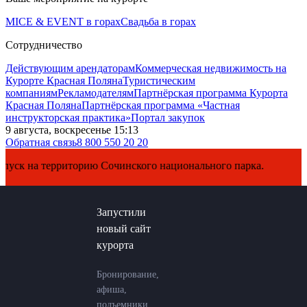
MICE & EVENT в горах
Свадьба в горах
Сотрудничество
Действующим арендаторам
Коммерческая недвижимость на
Курорте Красная Поляна
Туристическим
компаниям
Рекламодателям
Партнёрская программа Курорта
Красная Поляна
Партнёрская программа «Частная
инструкторская практика»
Портал закупок
9 августа, воскресенье 15:13
Обратная связь
8 800 550 20 20
к на территорию Сочинского национального парка.
Запустили
новый сайт
курорта
Бронирование,
афиша,
подъемники