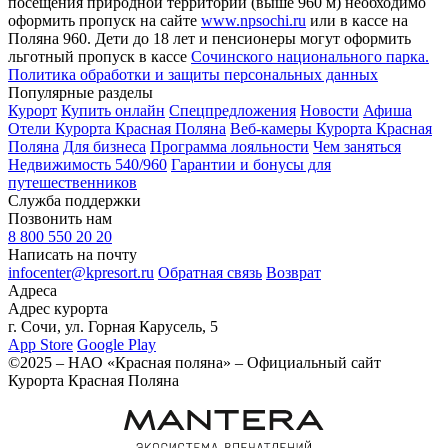
посещения природной территории (выше 960 м) необходимо
оформить пропуск на сайте
www.npsochi.ru
или в кассе на
Поляна 960. Дети до 18 лет и пенсионеры могут оформить
льготный пропуск в кассе
Сочинского национального парка.
Политика обработки и защиты персональных данных
Популярные разделы
Курорт
Купить онлайн
Спецпредложения
Новости
Афиша
Отели Курорта Красная Поляна
Веб-камеры Курорта Красная
Поляна
Для бизнеса
Программа лояльности
Чем заняться
Недвижимость 540/960
Гарантии и бонусы для
путешественников
Служба поддержки
Позвонить нам
8 800 550 20 20
Написать на почту
infocenter@kpresort.ru
Обратная связь
Возврат
Адреса
Адрес курорта
г. Сочи, ул. Горная Карусель, 5
App Store
Google Play
©2025 – НАО «Красная поляна» – Официальный сайт
Курорта Красная Поляна