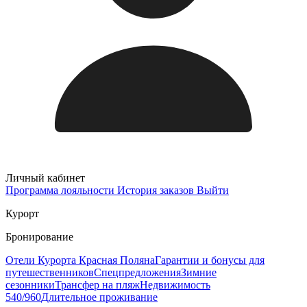
Личный кабинет
Программа лояльности
История заказов
Выйти
Курорт
Бронирование
Отели Курорта Красная Поляна
Гарантии и бонусы для
путешественников
Спецпредложения
Зимние
сезонники
Трансфер на пляж
Недвижимость
540/960
Длительное проживание