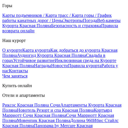
Горы
Карты подъемников / Карта трасс / Карта горы / График
работы канатных дорог / Цены
Экотропы
Погода
Веб-камеры
Курорта Красная Поляна
Безопасность и страховка
Правила
возврата онлайн
Наш курорт
О курорте
Карта курорта
Как добраться до курорта Красная
Поляна
Аудиогид Курорта Красная Поляна
Свадьба в
горах
Устойчивое развитие
Инклюзивная среда на Курорте
Красная Поляна
Награды
Новости
Правила курорта
Работа у
нас
Контакты
Чем заняться
Купить онлайн
Отели и апартаменты
Риксос Красная Поляна Сочи
Апартаменты Курорта Красная
Поляна
Новотель Резорт и спа Красная Поляна
Кортъярд
Марриотт Сочи Красная Поляна
Сочи Марриотт Красная
Поляна
Мовенпик Красная Поляна
Долина 960
Ибис Стайлс
Красная Поляна
Панорама by Mercure Красная