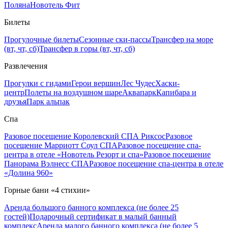
Поляна
Новотель Фит
Билеты
Прогулочные билеты
Сезонные ски-пассы
Трансфер на море
(вт, чт, сб)
Трансфер в горы (вт, чт, сб)
Развлечения
Прогулки с гидами
Герои вершин
Лес Чудес
Хаски-
центр
Полеты на воздушном шаре
Аквапарк
Капибара и
друзья
Парк альпак
Спа
Разовое посещение Королевский СПА Риксос
Разовое
посещение Марриотт Соул СПА
Разовое посещение спа-
центра в отеле «Новотель Резорт и спа»
Разовое посещение
Панорама Вэлнесс СПА
Разовое посещение спа-центра в отеле
«Долина 960»
Горные бани «4 стихии»
Аренда большого банного комплекса (не более 25
гостей)
Подарочный сертификат в малый банный
комплекс
Аренда малого банного комплекса (не более 5