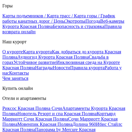
Горы
Карты подъемников / Карта трасс / Карта горы / График
работы канатных дорог / Цены
Экотропы
Погода
Веб-камеры
Курорта Красная Поляна
Безопасность и страховка
Правила
возврата онлайн
Наш курорт
О курорте
Карта курорта
Как добраться до курорта Красная
Поляна
Аудиогид Курорта Красная Поляна
Свадьба в
горах
Устойчивое развитие
Инклюзивная среда на Курорте
Красная Поляна
Награды
Новости
Правила курорта
Работа у
нас
Контакты
Чем заняться
Купить онлайн
Отели и апартаменты
Риксос Красная Поляна Сочи
Апартаменты Курорта Красная
Поляна
Новотель Резорт и спа Красная Поляна
Кортъярд
Марриотт Сочи Красная Поляна
Сочи Марриотт Красная
Поляна
Мовенпик Красная Поляна
Долина 960
Ибис Стайлс
Красная Поляна
Панорама by Mercure Красная