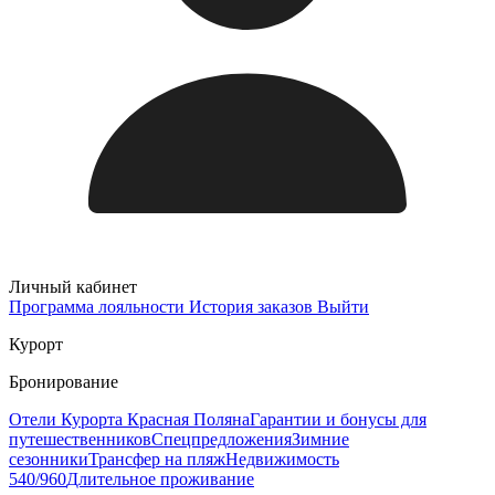
Личный кабинет
Программа лояльности
История заказов
Выйти
Курорт
Бронирование
Отели Курорта Красная Поляна
Гарантии и бонусы для
путешественников
Спецпредложения
Зимние
сезонники
Трансфер на пляж
Недвижимость
540/960
Длительное проживание