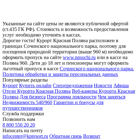
Указанные на сайте цены не являются публичной офертой
(ст.435 ГК РФ). Стоимость и возможность предоставления
услуг необходимо уточнять в кассах.
Дорогие гости! Курорт Красная Поляна расположен в
границах Сочинского национального парка, поэтому для
посещения природной территории (выше 960 м) необходимо
оформить пропуск на сайте
www.npsochi.ru
или в кассе на
Поляна 960. Дети до 18 лет и пенсионеры могут оформить
льготный пропуск в кассе
Сочинского национального парка.
Политика обработки и защиты персональных данных
Популярные разделы
Курорт
Купить онлайн
Спецпредложения
Новости
Афиша
Отели Курорта Красная Поляна
Веб-камеры Курорта Красная
Поляна
Для бизнеса
Программа лояльности
Чем заняться
Недвижимость 540/960
Гарантии и бонусы для
путешественников
Служба поддержки
Позвонить нам
8 800 550 20 20
Написать на почту
infocenter@kpresort.ru
Обратная связь
Возврат