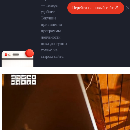
— теперь
Перейти на новый сайт
удобнее.
Текущие
привилегии
программы
лояльности
пока доступны
только на
старом сайте.