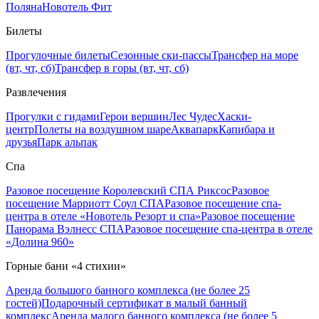
Поляна
Новотель Фит
Билеты
Прогулочные билеты
Сезонные ски-пассы
Трансфер на море
(вт, чт, сб)
Трансфер в горы (вт, чт, сб)
Развлечения
Прогулки с гидами
Герои вершин
Лес Чудес
Хаски-
центр
Полеты на воздушном шаре
Аквапарк
Капибара и
друзья
Парк альпак
Спа
Разовое посещение Королевский СПА Риксос
Разовое
посещение Марриотт Соул СПА
Разовое посещение спа-
центра в отеле «Новотель Резорт и спа»
Разовое посещение
Панорама Вэлнесс СПА
Разовое посещение спа-центра в отеле
«Долина 960»
Горные бани «4 стихии»
Аренда большого банного комплекса (не более 25
гостей)
Подарочный сертификат в малый банный
комплекс
Аренда малого банного комплекса (не более 5