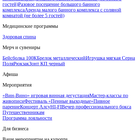
гостей)
Разовое посещение большого банного
комплекса
Аренда малого банного комплекса с соляной
комнатой (не более 5 гостей)
Медицинские программы
Здоровая спина
Мерч и сувениры
Бейсболка 100К
Брелок металлический
Игрушка мягкая Серна
Поля
Рюкзак
Зонт КП черный
Афиша
Мероприятия
«Вин-Вино» игровая винная дегустация
Мастер-классы по
живописи
Фестиваль «Пенные выходные»
Пивное
парение
Концерт Алсу
HI-FI
Вечер профессионального бокса
Путешественникам
Программа лояльности
Для бизнеса
Ваше мероприятие на курорте