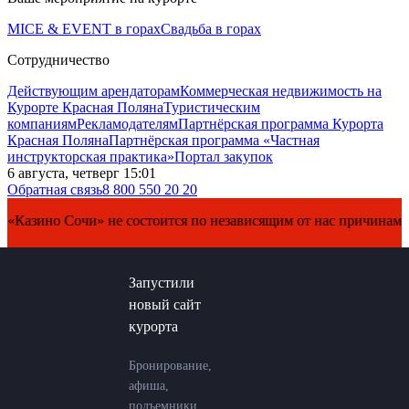
MICE & EVENT в горах
Свадьба в горах
Сотрудничество
Действующим арендаторам
Коммерческая недвижимость на
Курорте Красная Поляна
Туристическим
компаниям
Рекламодателям
Партнёрская программа Курорта
Красная Поляна
Партнёрская программа «Частная
инструкторская практика»
Портал закупок
6 августа, четверг 15:01
Обратная связь
8 800 550 20 20
но Сочи» не состоится по независящим от нас причинам. Перен
Запустили
новый сайт
курорта
Бронирование,
афиша,
подъемники