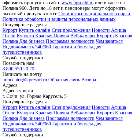
оформить пропуск на сайте
www.npsochi.ru
или в кассе на
Поляна 960. Дети до 18 лет и пенсионеры могут оформить
льготный пропуск в кассе
Сочинского национального парка.
Политика обработки и защиты персональных данных
Популярные разделы
Курорт
Купить онлайн
Спецпредложения
Новости
Афиша
Отели Курорта Красная Поляна
Веб-камеры Курорта Красная
Поляна
Для бизнеса
Программа лояльности
Чем заняться
Недвижимость 540/960
Гарантии и бонусы для
путешественников
Служба поддержки
Позвонить нам
8 800 550 20 20
Написать на почту
infocenter@kpresort.ru
Обратная связь
Возврат
Адреса
Адрес курорта
г. Сочи, ул. Горная Карусель, 5
Популярные разделы
Курорт
Купить онлайн
Спецпредложения
Новости
Афиша
Отели Курорта Красная Поляна
Веб-камеры Курорта Красная
Поляна
Для бизнеса
Программа лояльности
Чем заняться
Недвижимость 540/960
Гарантии и бонусы для
путешественников
Служба поддержки