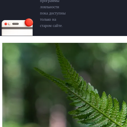
программы
лояльности
пока доступны
только на
старом сайте.