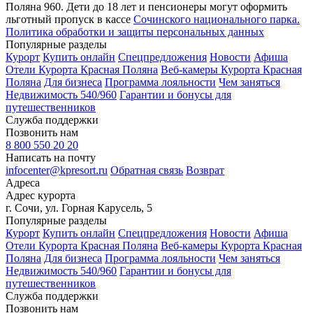
Поляна 960. Дети до 18 лет и пенсионеры могут оформить
льготный пропуск в кассе
Сочинского национального парка.
Политика обработки и защиты персональных данных
Популярные разделы
Курорт
Купить онлайн
Спецпредложения
Новости
Афиша
Отели Курорта Красная Поляна
Веб-камеры Курорта Красная
Поляна
Для бизнеса
Программа лояльности
Чем заняться
Недвижимость 540/960
Гарантии и бонусы для
путешественников
Служба поддержки
Позвонить нам
8 800 550 20 20
Написать на почту
infocenter@kpresort.ru
Обратная связь
Возврат
Адреса
Адрес курорта
г. Сочи, ул. Горная Карусель, 5
Популярные разделы
Курорт
Купить онлайн
Спецпредложения
Новости
Афиша
Отели Курорта Красная Поляна
Веб-камеры Курорта Красная
Поляна
Для бизнеса
Программа лояльности
Чем заняться
Недвижимость 540/960
Гарантии и бонусы для
путешественников
Служба поддержки
Позвонить нам