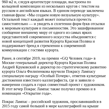
960 м2 и, следуя архитектуре площади, выстроена по
кольцевой композиции из нескольких кругов с текстом на
русском и английском языках. В едином переводе заключена
главная фраза: «Мы создаем новую визуальную культуру».
Остальной текст каждый может попытаться прочесть
самостоятельно — и увидеть в сплетении форм букв отсылки
к мировым культурам и письменностям. Это зашифрованное
сообщение внешнему миру от одного из самых ярких
представителей современного искусства объединяется с
новой концепцией развития Курорта Красная Поляна и
поддерживает бренд в стремлении к современной
коммуникации с гостями курорта.
Ранее, в сентябре 2019, на премии «GQ Человек года» в
Москве генеральный директор Курорта Красная Поляна
Андрей Круковский и директор по стратегическому развитию
курорта Ольга Филипенкова вручили Покрасу Лампасу
специальную награду «Особый Почерк», отметив культурные
достижения известного каллиграфиста, где и заявили о
намерении создать в горах совместный проект с художником.
В этот вечер Покрас Лампас также получил премию и в
номинации «Открытие года».
Покрас Лампас – российский художник, прославившийся в
2015 году самой большой в мире каллиграфией на крыше