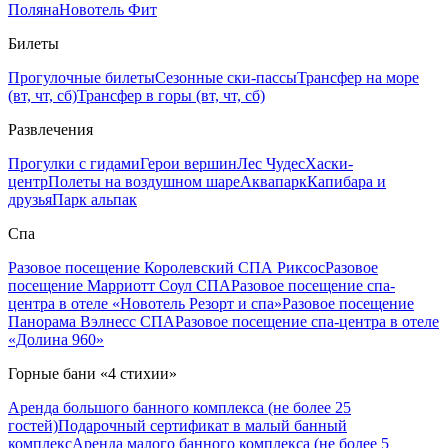
Поляна
Новотель Фит
Билеты
Прогулочные билеты
Сезонные ски-пассы
Трансфер на море
(вт, чт, сб)
Трансфер в горы (вт, чт, сб)
Развлечения
Прогулки с гидами
Герои вершин
Лес Чудес
Хаски-
центр
Полеты на воздушном шаре
Аквапарк
Капибара и
друзья
Парк альпак
Спа
Разовое посещение Королевский СПА Риксос
Разовое
посещение Марриотт Соул СПА
Разовое посещение спа-
центра в отеле «Новотель Резорт и спа»
Разовое посещение
Панорама Вэлнесс СПА
Разовое посещение спа-центра в отеле
«Долина 960»
Горные бани «4 стихии»
Аренда большого банного комплекса (не более 25
гостей)
Подарочный сертификат в малый банный
комплекс
Аренда малого банного комплекса (не более 5