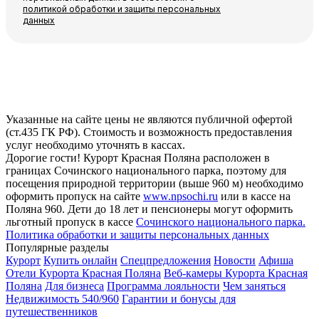
политикой обработки и защиты персональных
данных
Указанные на сайте цены не являются публичной офертой
(ст.435 ГК РФ). Стоимость и возможность предоставления
услуг необходимо уточнять в кассах.
Дорогие гости! Курорт Красная Поляна расположен в
границах Сочинского национального парка, поэтому для
посещения природной территории (выше 960 м) необходимо
оформить пропуск на сайте
www.npsochi.ru
или в кассе на
Поляна 960. Дети до 18 лет и пенсионеры могут оформить
льготный пропуск в кассе
Сочинского национального парка.
Политика обработки и защиты персональных данных
Популярные разделы
Курорт
Купить онлайн
Спецпредложения
Новости
Афиша
Отели Курорта Красная Поляна
Веб-камеры Курорта Красная
Поляна
Для бизнеса
Программа лояльности
Чем заняться
Недвижимость 540/960
Гарантии и бонусы для
путешественников