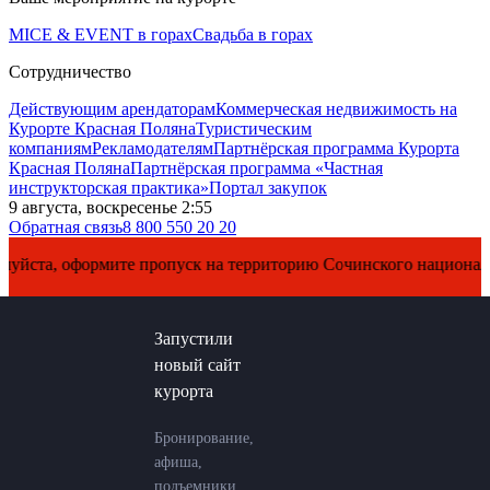
MICE & EVENT в горах
Свадьба в горах
Сотрудничество
Действующим арендаторам
Коммерческая недвижимость на
Курорте Красная Поляна
Туристическим
компаниям
Рекламодателям
Партнёрская программа Курорта
Красная Поляна
Партнёрская программа «Частная
инструкторская практика»
Портал закупок
9 августа, воскресенье 2:55
Обратная связь
8 800 550 20 20
та, оформите пропуск на территорию Сочинского национального
Запустили
новый сайт
курорта
Бронирование,
афиша,
подъемники