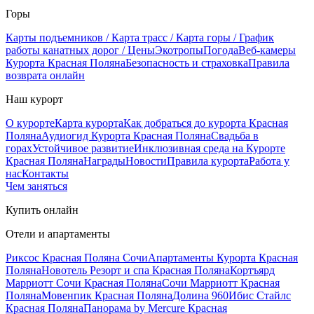
Горы
Карты подъемников / Карта трасс / Карта горы / График
работы канатных дорог / Цены
Экотропы
Погода
Веб-камеры
Курорта Красная Поляна
Безопасность и страховка
Правила
возврата онлайн
Наш курорт
О курорте
Карта курорта
Как добраться до курорта Красная
Поляна
Аудиогид Курорта Красная Поляна
Свадьба в
горах
Устойчивое развитие
Инклюзивная среда на Курорте
Красная Поляна
Награды
Новости
Правила курорта
Работа у
нас
Контакты
Чем заняться
Купить онлайн
Отели и апартаменты
Риксос Красная Поляна Сочи
Апартаменты Курорта Красная
Поляна
Новотель Резорт и спа Красная Поляна
Кортъярд
Марриотт Сочи Красная Поляна
Сочи Марриотт Красная
Поляна
Мовенпик Красная Поляна
Долина 960
Ибис Стайлс
Красная Поляна
Панорама by Mercure Красная