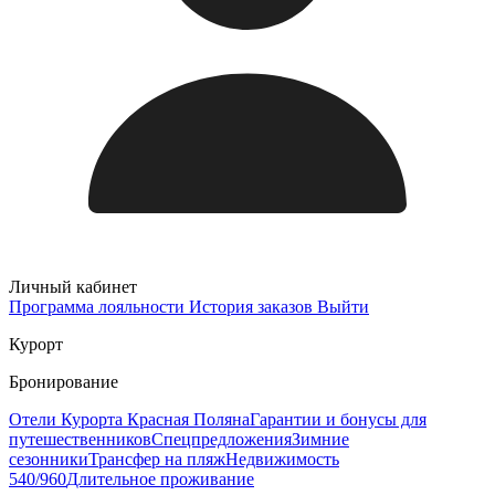
Личный кабинет
Программа лояльности
История заказов
Выйти
Курорт
Бронирование
Отели Курорта Красная Поляна
Гарантии и бонусы для
путешественников
Спецпредложения
Зимние
сезонники
Трансфер на пляж
Недвижимость
540/960
Длительное проживание