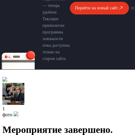
— теперь
Перейти на новый сайт
удобнее.
Текущие
привилегии
программы
лояльности
пока доступны
только на
старом сайте.
1
фото
Мероприятие завершено.