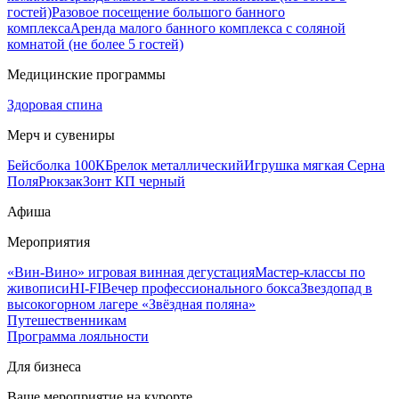
гостей)
Разовое посещение большого банного
комплекса
Аренда малого банного комплекса с соляной
комнатой (не более 5 гостей)
Медицинские программы
Здоровая спина
Мерч и сувениры
Бейсболка 100К
Брелок металлический
Игрушка мягкая Серна
Поля
Рюкзак
Зонт КП черный
Афиша
Мероприятия
«Вин-Вино» игровая винная дегустация
Мастер-классы по
живописи
HI-FI
Вечер профессионального бокса
Звездопад в
высокогорном лагере «Звёздная поляна»
Путешественникам
Программа лояльности
Для бизнеса
Ваше мероприятие на курорте