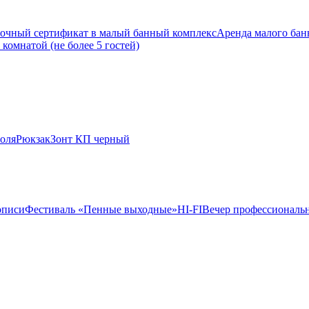
очный сертификат в малый банный комплекс
Аренда малого банн
комнатой (не более 5 гостей)
оля
Рюкзак
Зонт КП черный
описи
Фестиваль «Пенные выходные»
HI-FI
Вечер профессиональн