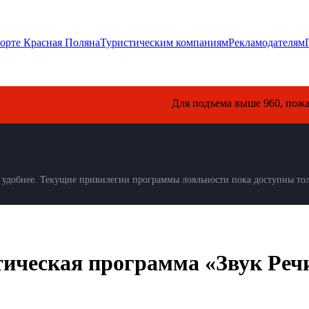
орте Красная Поляна
Туристическим компаниям
Рекламодателям
Для подъема выше 960, пожалуйста, 
удобнее. Текущие привилегии программы лояльности пока доступны толь
тическая программа «Звук Реч