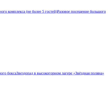
ого комплекса (не более 5 гостей)
Разовое посещение большого
ого бокса
Звездопад в высокогорном лагере «Звёздная поляна»