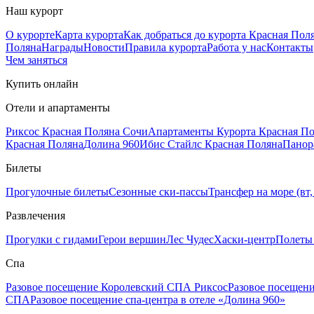
Наш курорт
О курорте
Карта курорта
Как добраться до курорта Красная Пол
Поляна
Награды
Новости
Правила курорта
Работа у нас
Контакты
Чем заняться
Купить онлайн
Отели и апартаменты
Риксос Красная Поляна Сочи
Апартаменты Курорта Красная П
Красная Поляна
Долина 960
Ибис Стайлс Красная Поляна
Панор
Билеты
Прогулочные билеты
Сезонные ски-пассы
Трансфер на море (вт, 
Развлечения
Прогулки с гидами
Герои вершин
Лес Чудес
Хаски-центр
Полеты
Спа
Разовое посещение Королевский СПА Риксос
Разовое посещен
СПА
Разовое посещение спа-центра в отеле «Долина 960»