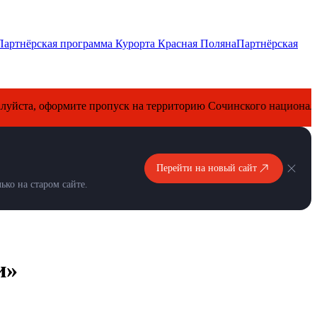
Партнёрская программа Курорта Красная Поляна
Партнёрская
оформите пропуск на территорию Сочинского национального па
Перейти на новый сайт
ко на старом сайте.
и»