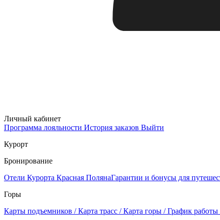
Личный кабинет
Программа лояльности
История заказов
Выйти
Курорт
Бронирование
Отели Курорта Красная Поляна
Гарантии и бонусы для путеше
Горы
Карты подъемников / Карта трасс / Карта горы / График работы