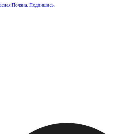
асная Поляна.
Подпишись
.