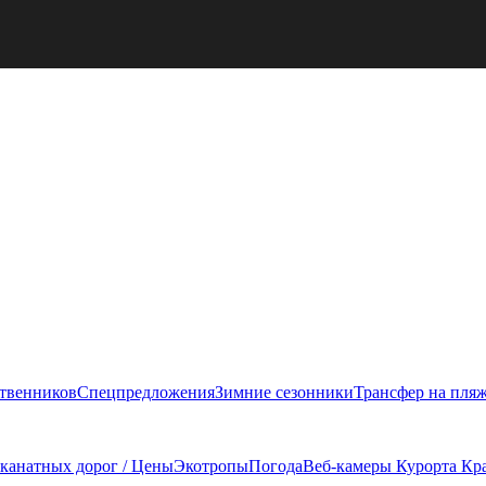
ственников
Спецпредложения
Зимние сезонники
Трансфер на пля
 канатных дорог / Цены
Экотропы
Погода
Веб-камеры Курорта Кр