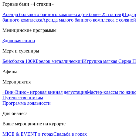
Горные бани «4 стихии»
Аренда большого банного комплекса (не более 25 гостей)
Подар
банного комплекса
Аренда малого банного комплекса с соляной 
Медицинские программы
Здоровая спина
Мерч и сувениры
Бейсболка 100К
Брелок металлический
Игрушка мягкая Серна П
Афиша
Мероприятия
«Вин-Вино» игровая винная дегустация
Мастер-классы по жив
Путешественникам
Программа лояльности
Для бизнеса
Ваше мероприятие на курорте
MICE & EVENT в горах
Свадьба в горах