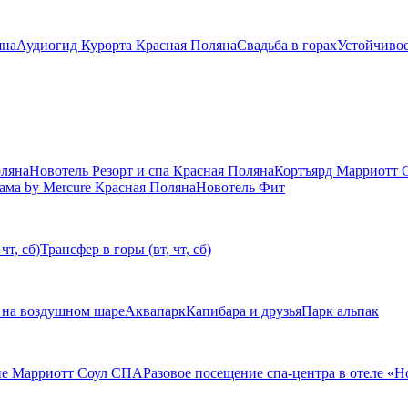
яна
Аудиогид Курорта Красная Поляна
Свадьба в горах
Устойчивое
оляна
Новотель Резорт и спа Красная Поляна
Кортъярд Марриотт 
ама by Mercure Красная Поляна
Новотель Фит
чт, сб)
Трансфер в горы (вт, чт, сб)
 на воздушном шаре
Аквапарк
Капибара и друзья
Парк альпак
ие Марриотт Соул СПА
Разовое посещение спа-центра в отеле «Н