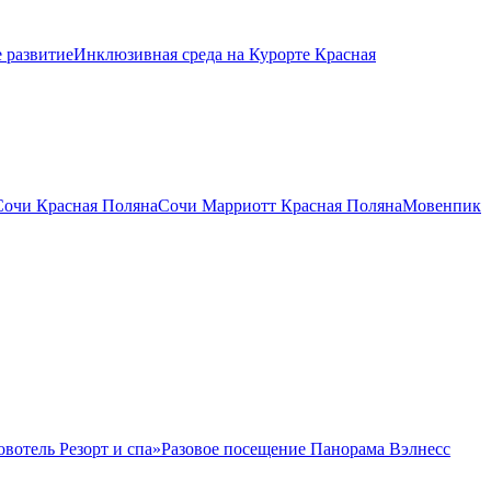
 развитие
Инклюзивная среда на Курорте Красная
Сочи Красная Поляна
Сочи Марриотт Красная Поляна
Мовенпик
овотель Резорт и спа»
Разовое посещение Панорама Вэлнесс