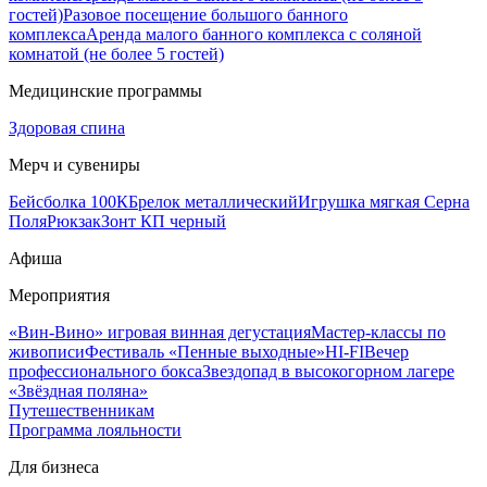
гостей)
Разовое посещение большого банного
комплекса
Аренда малого банного комплекса с соляной
комнатой (не более 5 гостей)
Медицинские программы
Здоровая спина
Мерч и сувениры
Бейсболка 100К
Брелок металлический
Игрушка мягкая Серна
Поля
Рюкзак
Зонт КП черный
Афиша
Мероприятия
«Вин-Вино» игровая винная дегустация
Мастер-классы по
живописи
Фестиваль «Пенные выходные»
HI-FI
Вечер
профессионального бокса
Звездопад в высокогорном лагере
«Звёздная поляна»
Путешественникам
Программа лояльности
Для бизнеса