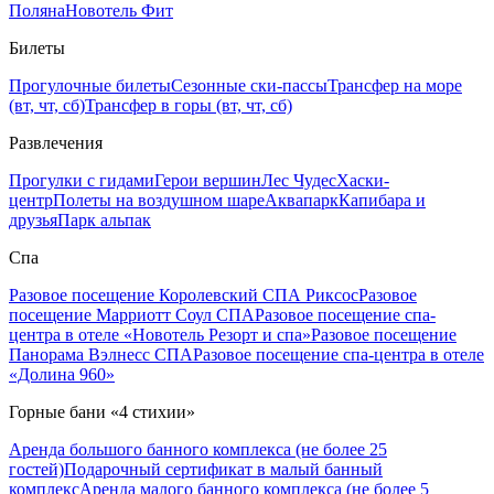
Поляна
Новотель Фит
Билеты
Прогулочные билеты
Сезонные ски-пассы
Трансфер на море
(вт, чт, сб)
Трансфер в горы (вт, чт, сб)
Развлечения
Прогулки с гидами
Герои вершин
Лес Чудес
Хаски-
центр
Полеты на воздушном шаре
Аквапарк
Капибара и
друзья
Парк альпак
Спа
Разовое посещение Королевский СПА Риксос
Разовое
посещение Марриотт Соул СПА
Разовое посещение спа-
центра в отеле «Новотель Резорт и спа»
Разовое посещение
Панорама Вэлнесс СПА
Разовое посещение спа-центра в отеле
«Долина 960»
Горные бани «4 стихии»
Аренда большого банного комплекса (не более 25
гостей)
Подарочный сертификат в малый банный
комплекс
Аренда малого банного комплекса (не более 5