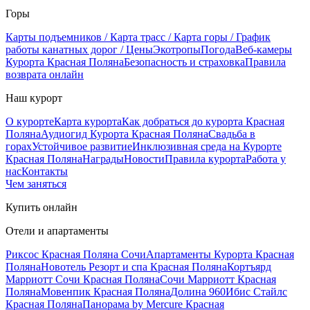
Горы
Карты подъемников / Карта трасс / Карта горы / График
работы канатных дорог / Цены
Экотропы
Погода
Веб-камеры
Курорта Красная Поляна
Безопасность и страховка
Правила
возврата онлайн
Наш курорт
О курорте
Карта курорта
Как добраться до курорта Красная
Поляна
Аудиогид Курорта Красная Поляна
Свадьба в
горах
Устойчивое развитие
Инклюзивная среда на Курорте
Красная Поляна
Награды
Новости
Правила курорта
Работа у
нас
Контакты
Чем заняться
Купить онлайн
Отели и апартаменты
Риксос Красная Поляна Сочи
Апартаменты Курорта Красная
Поляна
Новотель Резорт и спа Красная Поляна
Кортъярд
Марриотт Сочи Красная Поляна
Сочи Марриотт Красная
Поляна
Мовенпик Красная Поляна
Долина 960
Ибис Стайлс
Красная Поляна
Панорама by Mercure Красная