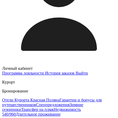
Личный кабинет
Программа лояльности
История заказов
Выйти
Курорт
Бронирование
Отели Курорта Красная Поляна
Гарантии и бонусы для
путешественников
Спецпредложения
Зимние
сезонники
Трансфер на пляж
Недвижимость
540/960
Длительное проживание