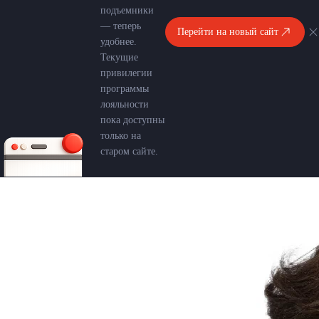
подъемники
— теперь
Перейти на новый сайт
удобнее.
Текущие
привилегии
программы
лояльности
пока доступны
только на
старом сайте.