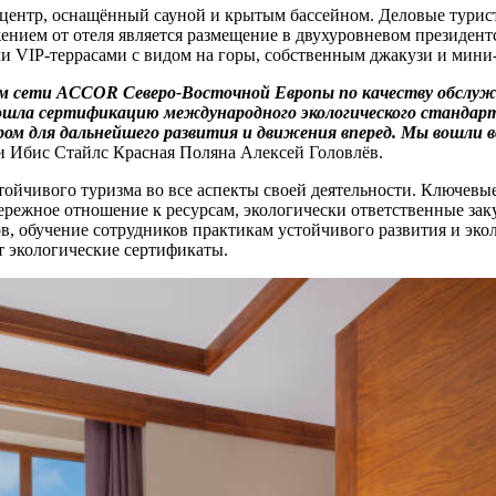
центр, оснащённый сауной и крытым бассейном. Деловые туристы
ением от отеля является размещение в двухуровневом президент
и VIP-террасами с видом на горы, собственным джакузи и мини
ем сети ACCOR Северо-
В
осточной Европы по качеству обслуж
ошла сертификацию международного экологического стандарт
м для дальнейшего развития и движения вперед. Мы вошли во 
 Ибис Стайлс Красная Поляна Алексей Головлёв.
тойчивого туризма во все аспекты своей деятельности. Ключев
ережное отношение к ресурсам, экологически ответственные зак
 обучение сотрудников практикам устойчивого развития и эколо
т экологические сертификаты.