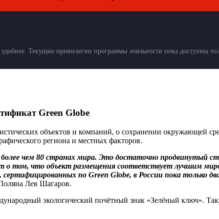
удобнее. Текущие привилегии программы лояльности пока доступны толь
тификат Green Globe
ристических объектов и компаний, о сохранении окружающей ср
графического региона и местных факторов.
более чем 80 странах мира. Это достаточно продвинутый ста
ет о том, что объект размещения соответствует лучшим ми
, сертифицированных по Green Globe
,
в России пока только два
Поляна Лев Шагаров.
дународный экологический почётный знак «Зелёный ключ». Так