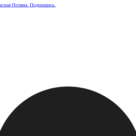
асная Поляна.
Подпишись
.