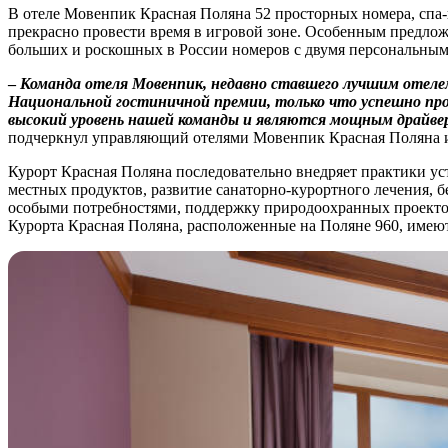
В отеле Мовенпик Красная Поляна 52 просторных номера, спа-
прекрасно провести время в игровой зоне. Особенным предлож
больших и роскошных в России номеров с двумя персональным
–
Команда отеля Мовенпик, недавно ставшего лучшим отел
Национальной гостиничной премии, только что успешно пр
высокий уровень нашей команды и являются мощным драйверо
подчеркнул управляющий отелями Мовенпик Красная Поляна и
Курорт Красная Поляна последовательно внедряет практики ус
местных продуктов, развитие санаторно-курортного лечения, б
особыми потребностями, поддержку природоохранных проектов,
Курорта Красная Поляна, расположенные на Поляне 960, имею