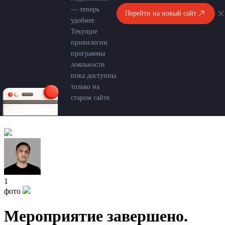
— теперь
Перейти на новый сайт
удобнее.
Текущие
привилегии
программы
лояльности
пока доступны
только на
старом сайте.
1
фото
Мероприятие завершено.