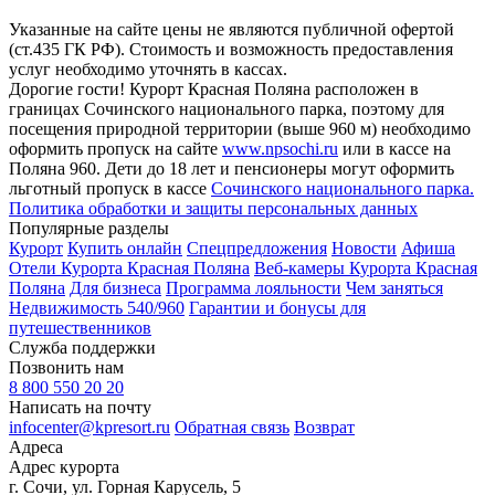
Указанные на сайте цены не являются публичной офертой
(ст.435 ГК РФ). Стоимость и возможность предоставления
услуг необходимо уточнять в кассах.
Дорогие гости! Курорт Красная Поляна расположен в
границах Сочинского национального парка, поэтому для
посещения природной территории (выше 960 м) необходимо
оформить пропуск на сайте
www.npsochi.ru
или в кассе на
Поляна 960. Дети до 18 лет и пенсионеры могут оформить
льготный пропуск в кассе
Сочинского национального парка.
Политика обработки и защиты персональных данных
Популярные разделы
Курорт
Купить онлайн
Спецпредложения
Новости
Афиша
Отели Курорта Красная Поляна
Веб-камеры Курорта Красная
Поляна
Для бизнеса
Программа лояльности
Чем заняться
Недвижимость 540/960
Гарантии и бонусы для
путешественников
Служба поддержки
Позвонить нам
8 800 550 20 20
Написать на почту
infocenter@kpresort.ru
Обратная связь
Возврат
Адреса
Адрес курорта
г. Сочи, ул. Горная Карусель, 5