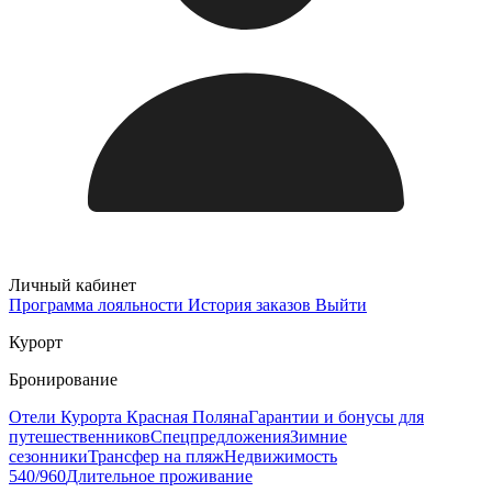
Личный кабинет
Программа лояльности
История заказов
Выйти
Курорт
Бронирование
Отели Курорта Красная Поляна
Гарантии и бонусы для
путешественников
Спецпредложения
Зимние
сезонники
Трансфер на пляж
Недвижимость
540/960
Длительное проживание