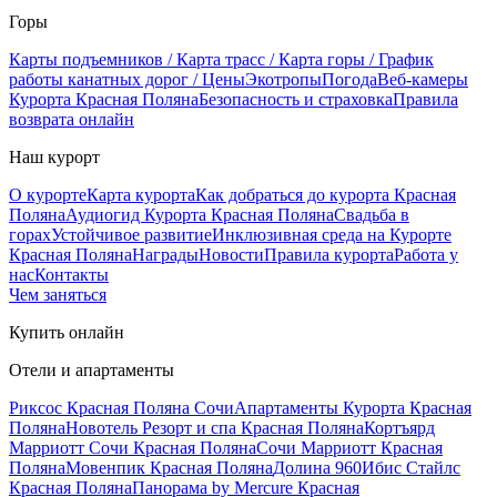
Горы
Карты подъемников / Карта трасс / Карта горы / График
работы канатных дорог / Цены
Экотропы
Погода
Веб-камеры
Курорта Красная Поляна
Безопасность и страховка
Правила
возврата онлайн
Наш курорт
О курорте
Карта курорта
Как добраться до курорта Красная
Поляна
Аудиогид Курорта Красная Поляна
Свадьба в
горах
Устойчивое развитие
Инклюзивная среда на Курорте
Красная Поляна
Награды
Новости
Правила курорта
Работа у
нас
Контакты
Чем заняться
Купить онлайн
Отели и апартаменты
Риксос Красная Поляна Сочи
Апартаменты Курорта Красная
Поляна
Новотель Резорт и спа Красная Поляна
Кортъярд
Марриотт Сочи Красная Поляна
Сочи Марриотт Красная
Поляна
Мовенпик Красная Поляна
Долина 960
Ибис Стайлс
Красная Поляна
Панорама by Mercure Красная