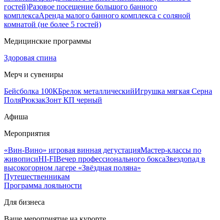
гостей)
Разовое посещение большого банного
комплекса
Аренда малого банного комплекса с соляной
комнатой (не более 5 гостей)
Медицинские программы
Здоровая спина
Мерч и сувениры
Бейсболка 100К
Брелок металлический
Игрушка мягкая Серна
Поля
Рюкзак
Зонт КП черный
Афиша
Мероприятия
«Вин-Вино» игровая винная дегустация
Мастер-классы по
живописи
HI-FI
Вечер профессионального бокса
Звездопад в
высокогорном лагере «Звёздная поляна»
Путешественникам
Программа лояльности
Для бизнеса
Ваше мероприятие на курорте