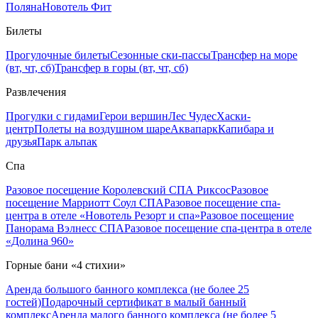
Поляна
Новотель Фит
Билеты
Прогулочные билеты
Сезонные ски-пассы
Трансфер на море
(вт, чт, сб)
Трансфер в горы (вт, чт, сб)
Развлечения
Прогулки с гидами
Герои вершин
Лес Чудес
Хаски-
центр
Полеты на воздушном шаре
Аквапарк
Капибара и
друзья
Парк альпак
Спа
Разовое посещение Королевский СПА Риксос
Разовое
посещение Марриотт Соул СПА
Разовое посещение спа-
центра в отеле «Новотель Резорт и спа»
Разовое посещение
Панорама Вэлнесс СПА
Разовое посещение спа-центра в отеле
«Долина 960»
Горные бани «4 стихии»
Аренда большого банного комплекса (не более 25
гостей)
Подарочный сертификат в малый банный
комплекс
Аренда малого банного комплекса (не более 5