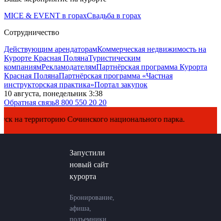
MICE & EVENT в горах
Свадьба в горах
Сотрудничество
Действующим арендаторам
Коммерческая недвижимость на
Курорте Красная Поляна
Туристическим
компаниям
Рекламодателям
Партнёрская программа Курорта
Красная Поляна
Партнёрская программа «Частная
инструкторская практика»
Портал закупок
10 августа, понедельник 3:38
Обратная связь
8 800 550 20 20
на территорию Сочинского национального парка.
Запустили
новый сайт
курорта
Бронирование,
афиша,
подъемники