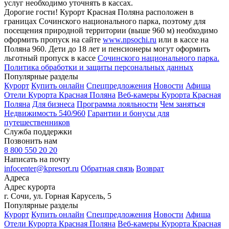
услуг необходимо уточнять в кассах.
Дорогие гости! Курорт Красная Поляна расположен в
границах Сочинского национального парка, поэтому для
посещения природной территории (выше 960 м) необходимо
оформить пропуск на сайте
www.npsochi.ru
или в кассе на
Поляна 960. Дети до 18 лет и пенсионеры могут оформить
льготный пропуск в кассе
Сочинского национального парка.
Политика обработки и защиты персональных данных
Популярные разделы
Курорт
Купить онлайн
Спецпредложения
Новости
Афиша
Отели Курорта Красная Поляна
Веб-камеры Курорта Красная
Поляна
Для бизнеса
Программа лояльности
Чем заняться
Недвижимость 540/960
Гарантии и бонусы для
путешественников
Служба поддержки
Позвонить нам
8 800 550 20 20
Написать на почту
infocenter@kpresort.ru
Обратная связь
Возврат
Адреса
Адрес курорта
г. Сочи, ул. Горная Карусель, 5
Популярные разделы
Курорт
Купить онлайн
Спецпредложения
Новости
Афиша
Отели Курорта Красная Поляна
Веб-камеры Курорта Красная