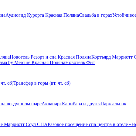
яна
Аудиогид Курорта Красная Поляна
Свадьба в горах
Устойчивое
оляна
Новотель Резорт и спа Красная Поляна
Кортъярд Марриотт 
ама by Mercure Красная Поляна
Новотель Фит
чт, сб)
Трансфер в горы (вт, чт, сб)
 на воздушном шаре
Аквапарк
Капибара и друзья
Парк альпак
ие Марриотт Соул СПА
Разовое посещение спа-центра в отеле «Н