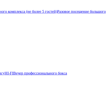
ого комплекса (не более 5 гостей)
Разовое посещение большого
лсу
HI-FI
Вечер профессионального бокса