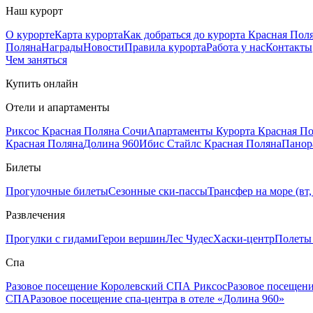
Наш курорт
О курорте
Карта курорта
Как добраться до курорта Красная Пол
Поляна
Награды
Новости
Правила курорта
Работа у нас
Контакты
Чем заняться
Купить онлайн
Отели и апартаменты
Риксос Красная Поляна Сочи
Апартаменты Курорта Красная П
Красная Поляна
Долина 960
Ибис Стайлс Красная Поляна
Панор
Билеты
Прогулочные билеты
Сезонные ски-пассы
Трансфер на море (вт, 
Развлечения
Прогулки с гидами
Герои вершин
Лес Чудес
Хаски-центр
Полеты
Спа
Разовое посещение Королевский СПА Риксос
Разовое посещен
СПА
Разовое посещение спа-центра в отеле «Долина 960»