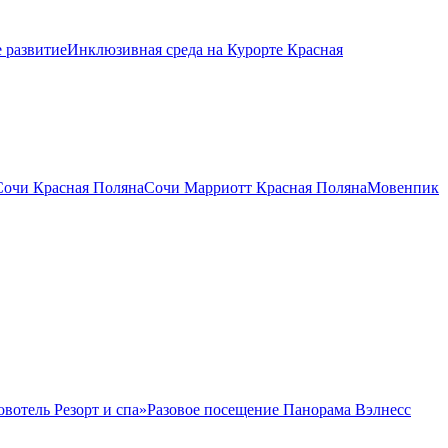
 развитие
Инклюзивная среда на Курорте Красная
Сочи Красная Поляна
Сочи Марриотт Красная Поляна
Мовенпик
овотель Резорт и спа»
Разовое посещение Панорама Вэлнесс