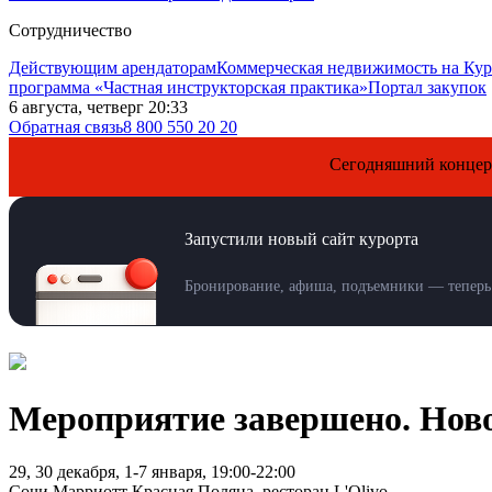
Сотрудничество
Действующим арендаторам
Коммерческая недвижимость на Кур
программа «Частная инструкторская практика»
Портал закупок
6 августа, четверг 20:33
Обратная связь
8 800 550 20 20
Сегодняшний концерт АЛСУ в
Запустили новый сайт курорта
Бронирование, афиша, подъемники — теперь 
Мероприятие завершено. Ново
29, 30 декабря, 1-7 января, 19:00-22:00
Сочи Марриотт Красная Поляна, ресторан L'Olivo