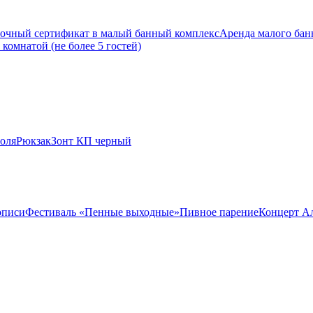
очный сертификат в малый банный комплекс
Аренда малого банн
комнатой (не более 5 гостей)
оля
Рюкзак
Зонт КП черный
описи
Фестиваль «Пенные выходные»
Пивное парение
Концерт А