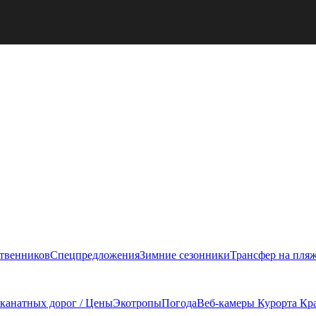
ственников
Спецпредложения
Зимние сезонники
Трансфер на пля
 канатных дорог / Цены
Экотропы
Погода
Веб-камеры Курорта Кр