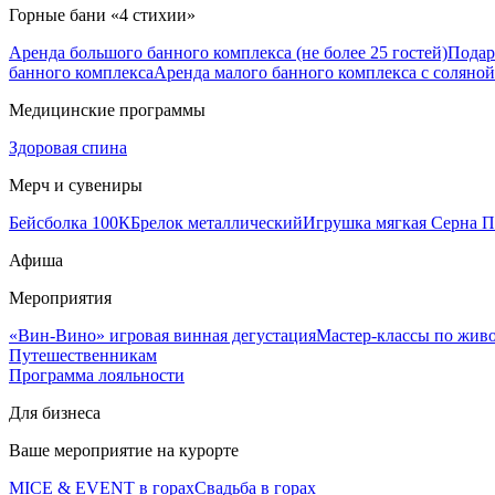
Горные бани «4 стихии»
Аренда большого банного комплекса (не более 25 гостей)
Подар
банного комплекса
Аренда малого банного комплекса с соляной 
Медицинские программы
Здоровая спина
Мерч и сувениры
Бейсболка 100К
Брелок металлический
Игрушка мягкая Серна П
Афиша
Мероприятия
«Вин-Вино» игровая винная дегустация
Мастер-классы по жив
Путешественникам
Программа лояльности
Для бизнеса
Ваше мероприятие на курорте
MICE & EVENT в горах
Свадьба в горах