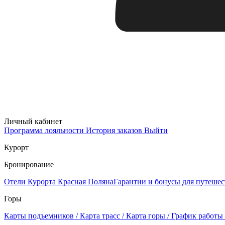
Личный кабинет
Программа лояльности
История заказов
Выйти
Курорт
Бронирование
Отели Курорта Красная Поляна
Гарантии и бонусы для путеше
Горы
Карты подъемников / Карта трасс / Карта горы / График работы