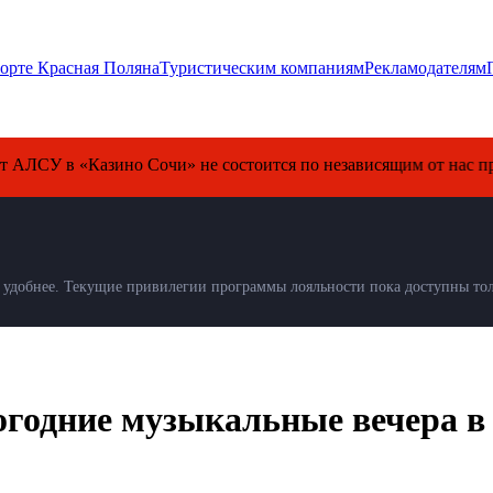
орте Красная Поляна
Туристическим компаниям
Рекламодателям
 «Казино Сочи» не состоится по независящим от нас причинам.
удобнее. Текущие привилегии программы лояльности пока доступны толь
годние музыкальные вечера в 