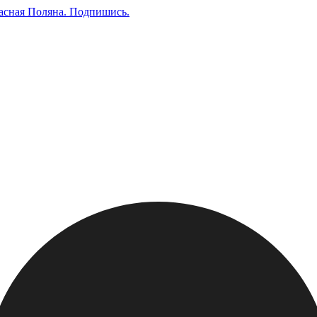
асная Поляна.
Подпишись
.