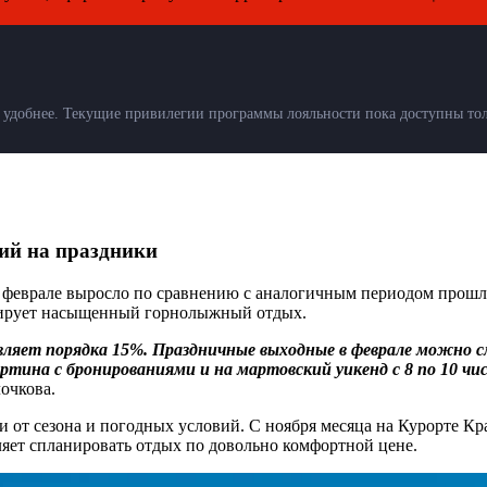
удобнее. Текущие привилегии программы лояльности пока доступны толь
ий на праздники
феврале выросло по сравнению с аналогичным периодом прошлого
антирует насыщенный горнолыжный отдых.
авляет порядка 15%. Праздничные выходные в феврале можно 
тина с бронированиями и на мартовский уикенд с 8 по 10 чис
лочкова.
и от сезона и погодных условий. С ноября месяца на Курорте К
ляет спланировать отдых по довольно комфортной цене.