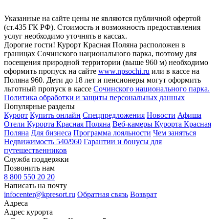
Указанные на сайте цены не являются публичной офертой
(ст.435 ГК РФ). Стоимость и возможность предоставления
услуг необходимо уточнять в кассах.
Дорогие гости! Курорт Красная Поляна расположен в
границах Сочинского национального парка, поэтому для
посещения природной территории (выше 960 м) необходимо
оформить пропуск на сайте
www.npsochi.ru
или в кассе на
Поляна 960. Дети до 18 лет и пенсионеры могут оформить
льготный пропуск в кассе
Сочинского национального парка.
Политика обработки и защиты персональных данных
Популярные разделы
Курорт
Купить онлайн
Спецпредложения
Новости
Афиша
Отели Курорта Красная Поляна
Веб-камеры Курорта Красная
Поляна
Для бизнеса
Программа лояльности
Чем заняться
Недвижимость 540/960
Гарантии и бонусы для
путешественников
Служба поддержки
Позвонить нам
8 800 550 20 20
Написать на почту
infocenter@kpresort.ru
Обратная связь
Возврат
Адреса
Адрес курорта