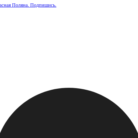
асная Поляна.
Подпишись
.