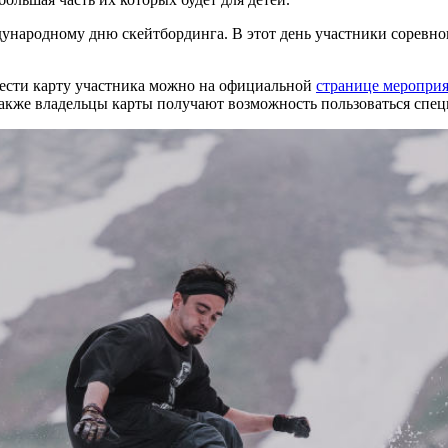
народному дню скейтбординга. В этот день участники соревнов
ести карту участника можно на официальной
странице меропри
 Также владельцы карты получают возможность пользоваться сп