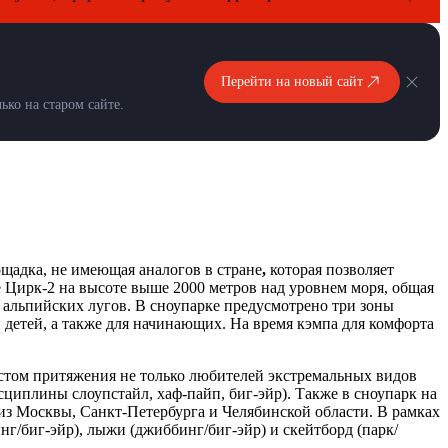
Перейти на новый сайт
ко на старом сайте.
щадка, не имеющая аналогов в стране
,
которая позволяет
е Цирк-2 на высоте выше 2000 метров над уровнем моря, общая
альпийских лугов. В сноупарке предусмотрено три зоны
и детей, а также для начинающих. На время кэмпа для комфорта
естом притяжения не только любителей экстремальных видов
циплины слоупстайл, хаф-пайп, биг-эйр). Также в сноупарк на
из Москвы, Санкт-Петербурга и Челябинской области. В рамках
г/биг-эйр), лыжи (джиббинг/биг-эйр) и скейтборд (парк/