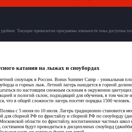
удобнее. Текущие привилегии программы лояльности пока доступны толь
усного катания на лыжах и сноубордах
етний сноупарк в России. Bonus Summer Camp – уникальная пло
оуборда и горных лыж.
Летний лагерь находится в горной долин
кататься по настоящим снежным склонам в окружении цветущих 
екцией и пологий склон, подходящий для обучения, в том числе 
, что в общей сложности лагерь посетят порядка 1500 человек.
Поляна с 5 июня по 10 июля. Лагерь традиционно становится м
й для сборной РФ по фристайлу и сборной РФ по сноуборду (дис
Московской области по фристайлу, воспитанники частных школ 
 состязания будут проводиться в дисциплинах сноуборд (джиббин
большая часть их которых будет для детей.