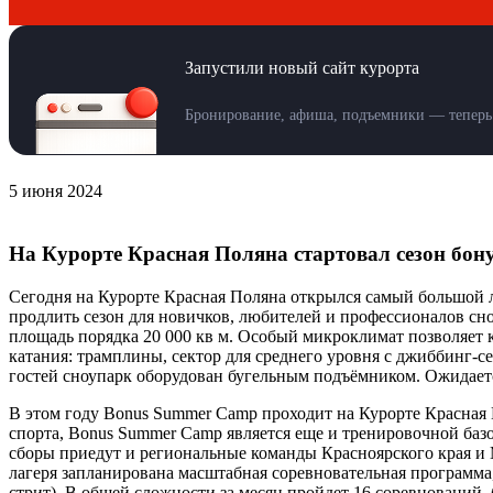
Запустили новый сайт курорта
Бронирование, афиша, подъемники — теперь 
5 июня 2024
На Курорте Красная Поляна стартовал сезон бон
Сегодня на Курорте Красная Поляна открылся самый большой л
продлить сезон для новичков, любителей и профессионалов сн
площадь порядка 20 000 кв м. Особый микроклимат позволяет 
катания: трамплины, сектор для среднего уровня с джиббинг-с
гостей сноупарк оборудован бугельным подъёмником. Ожидается
В этом году Bonus Summer Camp проходит на Курорте Красная 
спорта, Bonus Summer Camp является еще и тренировочной базо
сборы приедут и региональные команды Красноярского края и 
лагеря запланирована масштабная соревновательная программа,
стрит). В общей сложности за месяц пройдет 16 соревнований, 