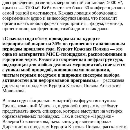
для проведения различных мероприятий составляет 5000 м²,
крытых — 3100 м². Всё вместе это более 30 конференц–залов
самой разной вместимости. Каждая локация оборудована
современным аудио и видеооборудованием, что позволит
организовать любой формат мероприятия – форум, семинар,
презентацию, конференцию, тимбилдинг и так далее.
«С начала года объем проводимых на курорте
мероприятий вырос на 30% по сравнению с аналогичным
периодом прошлого года. Курорт Красная Поляна — это
одна из альтернатив MICE–площадкам, расположенным в
городской черте. Развитая современная инфраструктура,
подходящая для любых деловых мероприятий, сочетается
с уникальной природой, живописными локациями,
чистым горным воздухом и широким спектром выбора
активностей для неформальной программы,»
– рассказала
директор по продажам Курорта Красная Поляна Анастасия
Молочкова.
В этом году официальным партнёром форума выступила
Группа компаний Мантера, в деловой программе ее будут
представлять шесть спикеров, которые выступят на четырех
образовательных площадках. Так, в секторе «Продажи»
Валерия Сокольникова, начальник управления продаж
Дирекции по продажам Курорта Красная Поляна, расскажет о