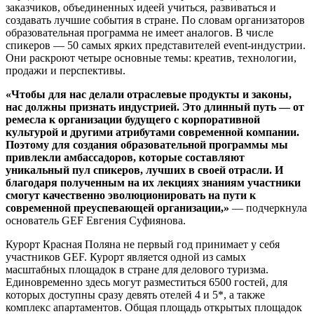
заказчиков, объединенных идеей учиться, развиваться и
создавать лучшие события в стране. По словам организаторов
образовательная программа не имеет аналогов. В числе
спикеров — 50 самых ярких представителей event-индустрии.
Они раскроют четыре основные темы: креатив, технологии,
продажи и перспективы.
«
Чтобы для нас делали отраслевые продукты и законы,
нас должны признать индустрией. Это длинный путь — от
ремесла к организации будущего с корпоративной
культурой и другими атрибутами современной компании.
Поэтому для создания образовательной программы мы
привлекли амбассадоров, которые составляют
уникальный пул спикеров, лучших в своей отрасли. И
благодаря полученным на их лекциях знаниям участники
смогут качественно эволюционировать на пути к
современной преуспевающей организации,»
— подчеркнула
основатель GEF Евгения Суфиянова.
Курорт Красная Поляна не первый год принимает у себя
участников GEF. Курорт является одной из самых
масштабных площадок в стране для делового туризма.
Единовременно здесь могут разместиться 6500 гостей, для
которых доступны сразу девять отелей 4 и 5*, а также
комплекс апартаментов. Общая площадь открытых площадок