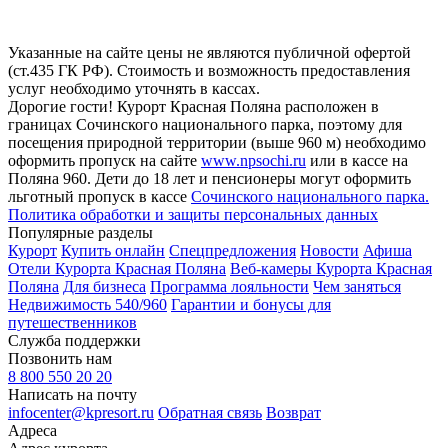
Указанные на сайте цены не являются публичной офертой
(ст.435 ГК РФ). Стоимость и возможность предоставления
услуг необходимо уточнять в кассах.
Дорогие гости! Курорт Красная Поляна расположен в
границах Сочинского национального парка, поэтому для
посещения природной территории (выше 960 м) необходимо
оформить пропуск на сайте
www.npsochi.ru
или в кассе на
Поляна 960. Дети до 18 лет и пенсионеры могут оформить
льготный пропуск в кассе
Сочинского национального парка.
Политика обработки и защиты персональных данных
Популярные разделы
Курорт
Купить онлайн
Спецпредложения
Новости
Афиша
Отели Курорта Красная Поляна
Веб-камеры Курорта Красная
Поляна
Для бизнеса
Программа лояльности
Чем заняться
Недвижимость 540/960
Гарантии и бонусы для
путешественников
Служба поддержки
Позвонить нам
8 800 550 20 20
Написать на почту
infocenter@kpresort.ru
Обратная связь
Возврат
Адреса