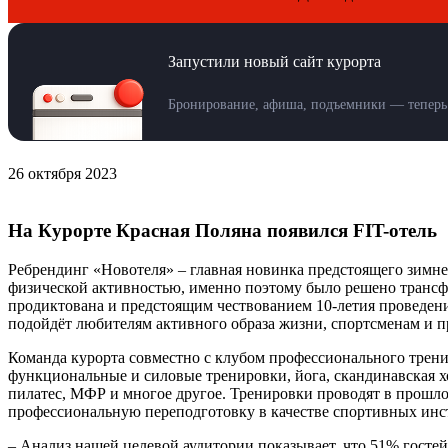
Запустили новый сайт курорта
Бронирование, афиша, подъемники — теперь 
26 октября 2023
На Курорте Красная Поляна появился FIT-отель
Ребрендинг «Новотеля» – главная новинка предстоящего зимне
физической активностью, именно поэтому было решено трансфо
продиктована и предстоящим чествованием 10-летия проведен
подойдёт любителям активного образа жизни, спортсменам и 
Команда курорта совместно с клубом профессионального трен
функциональные и силовые тренировки, йога, скандинавская х
пилатес, МФР и многое другое. Тренировки проводят в прош
профессиональную переподготовку в качестве спортивных инс
– Анализ нашей целевой аудитории показывает, что 51% гостей 