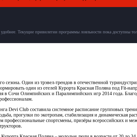
удобнее. Текущие привилегии программы лояльности пока доступны толь
го сезона. Один из трэвел-трендов в отечественной туриндуст
рмировать один из отелей Курорта Красная Поляна под Fit-нап
ия в Сочи Олимпийских и Паралимпийских игр 2014 года. Благ
профессионалам.
инга Devi Club составила системное расписание групповых тре
одьба, прогулки по экотропам, стабилизация и динамическая ра
лом профессиональные спортсмены, призёры всероссийских и м
трукторов.
Курорта Красная Поляна – молодые люди в возрасте от 20 до 34 