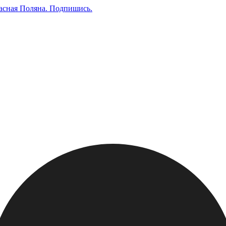
асная Поляна.
Подпишись
.