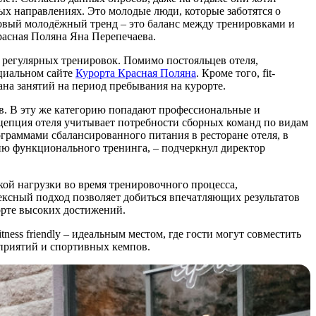
ых направлениях. Это молодые люди, которые заботятся о
Новый молодёжный тренд – это баланс между тренировками и
Красная Поляна Яна Перепечаева.
в регулярных тренировок. Помимо постояльцев отеля,
ициальном сайте
Курорта Красная Поляна
. Кроме того, fit-
ана занятий на период пребывания на курорте.
ов. В эту же категорию попадают профессиональные и
нцепция отеля учитывает потребности сборных команд по видам
граммами сбалансированного питания в ресторане отеля, в
ию функционального тренинга, – подчеркнул директор
кой нагрузки во время тренировочного процесса,
ксный подход позволяет добиться впечатляющих результатов
орте высоких достижений.
ss friendly – идеальным местом, где гости могут совместить
приятий и спортивных кемпов.