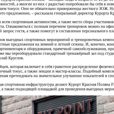
ностей, а многие из них с радостью попробовали бы себя в нов
орошем тонусе. Они не обязательно приверженцы жесткого ЗОЖ. 
это предложение, – рассказала генеральный директор Курорта 
о всем спортивным активностям, а также место сбора участнико
орта. Ознакомиться с полным перечнем тренировок можно на оф
запрос гостя, а также помогут в составлении персонального пл
заторов выездных спортивных мероприятий и тренировочных кемп
етные предложения на зимний и летний сезоны. И, конечно, ко
ортинвентаря и оборудования, прачечной самообслуживания, про
кже мы переоборудовали стандартный тренажёрный зал под студ
олай Круглов.
йцев, которая включает в себя грамотное распределение физичес
ный тонус, а также лекции и мастер-классы. Подобный компле
енам претендовать на значительное улучшение показателей в сп
 спортивная инфраструктура делают Курорт Красная Поляна Fitne
 а также подходящей площадкой для проведения выездных меро