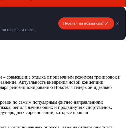
Перейти на новый сайт
ко на старом сайте.
рии – совмещение отдыха с привычным режимом тренировок и
равление. Актуальность внедрения новой концепции
одаря репозиционированию Новотеля теперь он идеально
нировок по самым популярным фитнес-направлениям:
стяжка, бег для начинающих и продвинутых спортсменов,
еждународных соревнований, которые прошли
лет. Согласно данных опросов, даже на отдыхе они хотят