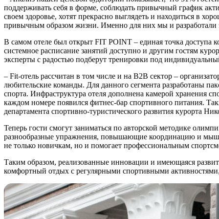
поддерживать себя в форме, соблюдать привычный график актив
своем здоровье, хотят прекрасно выглядеть и находиться в х
привычным образом жизни. Именно для них мы и разработали 
В самом отеле был открыт FIT POINT – единая точка доступа к
системное расписание занятий доступно и другим гостям кур
эксперты с радостью подберут тренировки под индивидуальный 
– Fit-отель рассчитан в том числе и на B2B сектор – органи
любительские команды. Для данного сегмента разработаны пак
спорта. Инфраструктура отеля дополнена камерой хранения сп
каждом номере появился фитнес-бар спортивного питания. Та
департамента спортивно-туристического развития курорта Ник
Теперь гости смогут заниматься по авторской методике олимпи
разнообразные упражнения, повышающие координацию и мышеч
не только новичкам, но и помогает профессиональным спортсм
Таким образом, реализованные инновации и имеющаяся развитая
комфортный отдых с регулярными спортивными активностями,