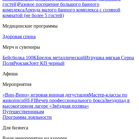
гостей)
Разовое посещение большого банного
комплекса
Аренда малого банного комплекса с соляной
комнатой (не более 5 гостей)
Медицинские программы
Здоровая спина
Мерч и сувениры
Бейсболка 100К
Брелок металлический
Игрушка мягкая Серна
Поля
Рюкзак
Зонт КП черный
Афиша
Мероприятия
«Вин-Вино» игровая винная дегустация
Мастер-классы по
живописи
HI-FI
Вечер профессионального бокса
Звездопад в
высокогорном лагере «Звёздная поляна»
Путешественникам
Программа лояльности
Для бизнеса
Ваше мероприятие на курорте