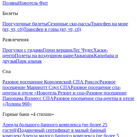
Поляна
Новотель Фит
Билеты
Прогулочные билеты
Сезонные ски-пассы
Трансфер на море
(вт, чт, сб)
Трансфер в горы (вт, чт, сб)
Развлечения
Прогулки с гидами
Герои вершин
Лес Чудес
Хаски-
центр
Полеты на воздушном шаре
Аквапарк
Капибара и
друзья
Парк альпак
Спа
Разовое посещение Королевский СПА Риксос
Разовое
посещение Марриотт Соул СПА
Разовое посещение спа-
центра в отеле «Новотель Резорт и спа»
Разовое посещение
Панорама Вэлнесс СПА
Разовое посещение спа-центра в отеле
«Долина 960»
Горные бани «4 стихии»
Аренда большого банного комплекса (не более 25
гостей)
Подарочный сертификат в малый банный
комплекс
Аренда малого банного комплекса (не более 5