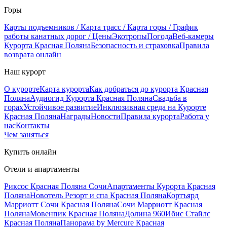
Горы
Карты подъемников / Карта трасс / Карта горы / График
работы канатных дорог / Цены
Экотропы
Погода
Веб-камеры
Курорта Красная Поляна
Безопасность и страховка
Правила
возврата онлайн
Наш курорт
О курорте
Карта курорта
Как добраться до курорта Красная
Поляна
Аудиогид Курорта Красная Поляна
Свадьба в
горах
Устойчивое развитие
Инклюзивная среда на Курорте
Красная Поляна
Награды
Новости
Правила курорта
Работа у
нас
Контакты
Чем заняться
Купить онлайн
Отели и апартаменты
Риксос Красная Поляна Сочи
Апартаменты Курорта Красная
Поляна
Новотель Резорт и спа Красная Поляна
Кортъярд
Марриотт Сочи Красная Поляна
Сочи Марриотт Красная
Поляна
Мовенпик Красная Поляна
Долина 960
Ибис Стайлс
Красная Поляна
Панорама by Mercure Красная