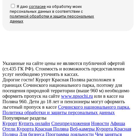
Я даю
согласие
на обработку моих
персональных данных в соответствии с
политикой обработки и защиты персональных
данных
Указанные на сайте цены не являются публичной офертой
(ст.435 ГК РФ). Стоимость и возможность предоставления
услуг необходимо уточнять в кассах.
Дорогие гости! Курорт Красная Поляна расположен в
границах Сочинского национального парка, поэтому для
посещения природной территории (выше 960 м) необходимо
оформить пропуск на сайте
www.npsochi.ru
или в кассе на
Поляна 960. Дети до 18 лет и пенсионеры могут оформить
льготный пропуск в кассе
Сочинского национального парка.
Политика обработки и защиты персональных данных
Популярные разделы
Курорт
Купить онлайн
Спецпредложения
Новости
Афиша
Отели Курорта Красная Поляна
Веб-камеры Курорта Красная
Поляна
Для бизнеса
Программа лояльности
Чем заняться