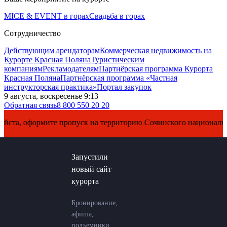
MICE & EVENT в горах
Свадьба в горах
Сотрудничество
Действующим арендаторам
Коммерческая недвижимость на
Курорте Красная Поляна
Туристическим
компаниям
Рекламодателям
Партнёрская программа Курорта
Красная Поляна
Партнёрская программа «Частная
инструкторская практика»
Портал закупок
9 августа, воскресенье 9:13
Обратная связь
8 800 550 20 20
 оформите пропуск на территорию Сочинского национального п
Запустили
новый сайт
курорта
Бронирование,
афиша,
подъемники