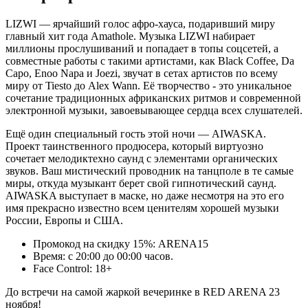
LIZWI — ярчайший голос афро-хауса, подаривший миру
главный хит года Amathole. Музыка LIZWI набирает
миллионы прослушиваний и попадает в топы соцсетей, а
совместные работы с такими артистами, как Black Coffee, Da
Capo, Enoo Napa и Joezi, звучат в сетах артистов по всему
миру от Tiesto до Alex Wann. Её творчество - это уникальное
сочетание традиционных африканских ритмов и современной
электронной музыки, завоевывающее сердца всех слушателей.
Ещё один специальный гость этой ночи — AIWASKA.
Проект таинственного продюсера, который виртуозно
сочетает мелодиктехно саунд с элементами органических
звуков. Ваш мистический проводник на танцполе в те самые
миры, откуда музыкант берет свой гипнотический саунд.
AIWASKA выступает в маске, но даже несмотря на это его
имя прекрасно известно всем ценителям хорошей музыки
России, Европы и США.
Промокод на скидку 15%: ARENA15
Время: с 20:00 до 00:00 часов.
Face Control: 18+
До встречи на самой жаркой вечеринке в RED ARENA 23
ноября!