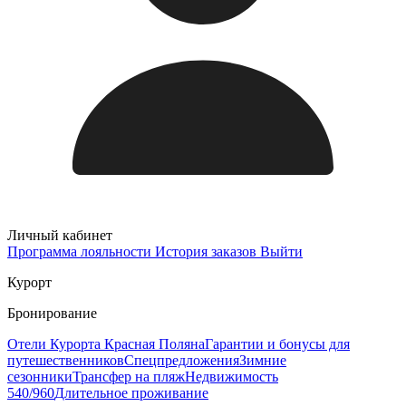
Личный кабинет
Программа лояльности
История заказов
Выйти
Курорт
Бронирование
Отели Курорта Красная Поляна
Гарантии и бонусы для
путешественников
Спецпредложения
Зимние
сезонники
Трансфер на пляж
Недвижимость
540/960
Длительное проживание