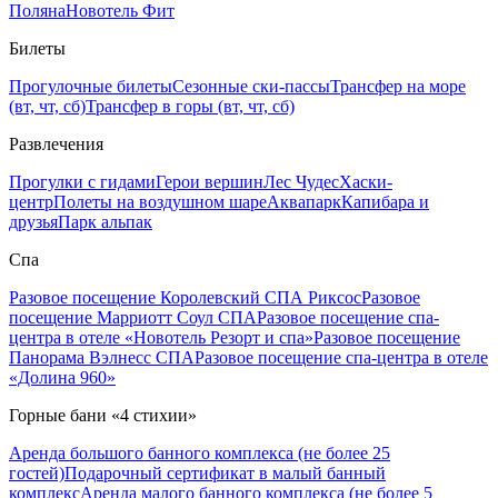
Поляна
Новотель Фит
Билеты
Прогулочные билеты
Сезонные ски-пассы
Трансфер на море
(вт, чт, сб)
Трансфер в горы (вт, чт, сб)
Развлечения
Прогулки с гидами
Герои вершин
Лес Чудес
Хаски-
центр
Полеты на воздушном шаре
Аквапарк
Капибара и
друзья
Парк альпак
Спа
Разовое посещение Королевский СПА Риксос
Разовое
посещение Марриотт Соул СПА
Разовое посещение спа-
центра в отеле «Новотель Резорт и спа»
Разовое посещение
Панорама Вэлнесс СПА
Разовое посещение спа-центра в отеле
«Долина 960»
Горные бани «4 стихии»
Аренда большого банного комплекса (не более 25
гостей)
Подарочный сертификат в малый банный
комплекс
Аренда малого банного комплекса (не более 5