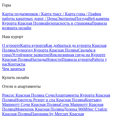
Горы
Карты подъемников / Карта трасс / Карта горы / График
работы канатных дорог / Цены
Экотропы
Погода
Веб-камеры
Курорта Красная Поляна
Безопасность и страховка
Правила
возврата онлайн
Наш курорт
О курорте
Карта курорта
Как добраться до курорта Красная
Поляна
Аудиогид Курорта Красная Поляна
Свадьба в
горах
Устойчивое развитие
Инклюзивная среда на Курорте
Красная Поляна
Награды
Новости
Правила курорта
Работа у
нас
Контакты
Чем заняться
Купить онлайн
Отели и апартаменты
Риксос Красная Поляна Сочи
Апартаменты Курорта Красная
Поляна
Новотель Резорт и спа Красная Поляна
Кортъярд
Марриотт Сочи Красная Поляна
Сочи Марриотт Красная
Поляна
Мовенпик Красная Поляна
Долина 960
Ибис Стайлс
Красная Поляна
Панорама by Mercure Красная