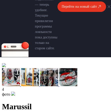
— теперь
Перейти на новый сайт
удобнее.
Текущие
привилегии
программы
лояльности
пока доступны
только на
старом сайте.
4
фото
Marussil