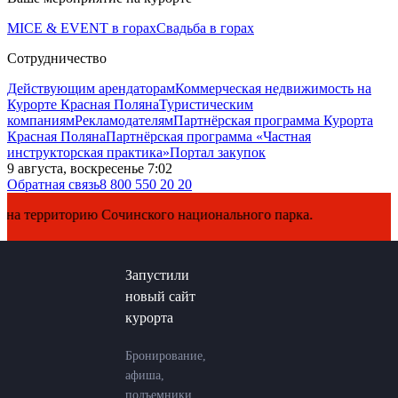
MICE & EVENT в горах
Свадьба в горах
Сотрудничество
Действующим арендаторам
Коммерческая недвижимость на
Курорте Красная Поляна
Туристическим
компаниям
Рекламодателям
Партнёрская программа Курорта
Красная Поляна
Партнёрская программа «Частная
инструкторская практика»
Портал закупок
9 августа, воскресенье 7:02
Обратная связь
8 800 550 20 20
ерриторию Сочинского национального парка.
Запустили
новый сайт
курорта
Бронирование,
афиша,
подъемники