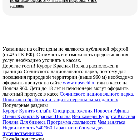
политикой обработки и защиты персональных
данных
Указанные на сайте цены не являются публичной офертой
(ст.435 ГК РФ). Стоимость и возможность предоставления
услуг необходимо уточнять в кассах.
Дорогие гости! Курорт Красная Поляна расположен в
границах Сочинского национального парка, поэтому для
посещения природной территории (выше 960 м) необходимо
оформить пропуск на сайте
www.npsochi.ru
или в кассе на
Поляна 960. Дети до 18 лет и пенсионеры могут оформить
льготный пропуск в кассе
Сочинского национального парка.
Политика обработки и защиты персональных данных
Популярные разделы
Курорт
Купить онлайн
Спецпредложения
Новости
Афиша
Отели Курорта Красная Поляна
Веб-камеры Курорта Красная
Поляна
Для бизнеса
Программа лояльности
Чем заняться
Недвижимость 540/960
Гарантии и бонусы для
путешественников
Служба поддержки