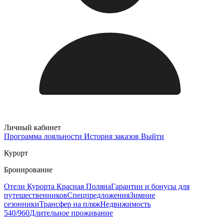
Личный кабинет
Программа лояльности
История заказов
Выйти
Курорт
Бронирование
Отели Курорта Красная Поляна
Гарантии и бонусы для
путешественников
Спецпредложения
Зимние
сезонники
Трансфер на пляж
Недвижимость
540/960
Длительное проживание