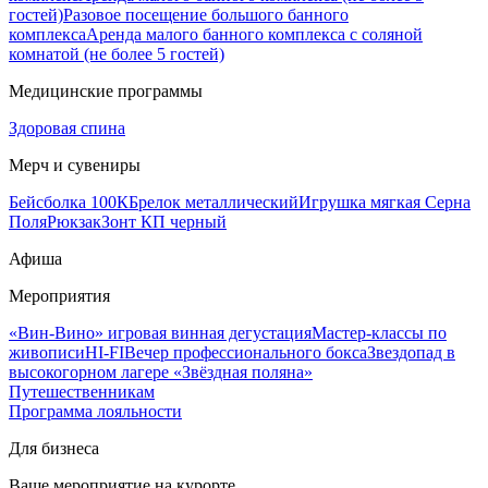
гостей)
Разовое посещение большого банного
комплекса
Аренда малого банного комплекса с соляной
комнатой (не более 5 гостей)
Медицинские программы
Здоровая спина
Мерч и сувениры
Бейсболка 100К
Брелок металлический
Игрушка мягкая Серна
Поля
Рюкзак
Зонт КП черный
Афиша
Мероприятия
«Вин-Вино» игровая винная дегустация
Мастер-классы по
живописи
HI-FI
Вечер профессионального бокса
Звездопад в
высокогорном лагере «Звёздная поляна»
Путешественникам
Программа лояльности
Для бизнеса
Ваше мероприятие на курорте