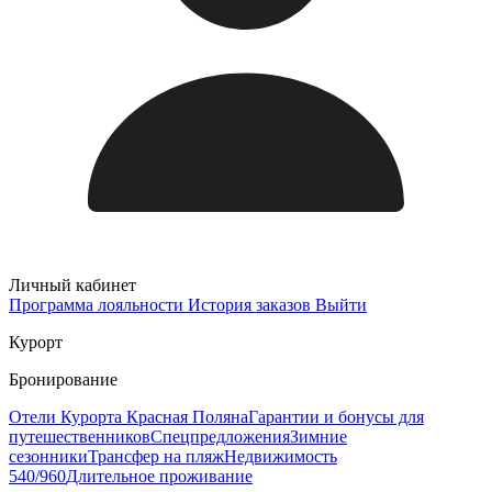
Личный кабинет
Программа лояльности
История заказов
Выйти
Курорт
Бронирование
Отели Курорта Красная Поляна
Гарантии и бонусы для
путешественников
Спецпредложения
Зимние
сезонники
Трансфер на пляж
Недвижимость
540/960
Длительное проживание