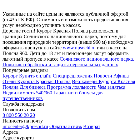
Указанные на сайте цены не являются публичной офертой
(ст.435 ГК РФ). Стоимость и возможность предоставления
услуг необходимо уточнять в кассах.
Дорогие гости! Курорт Красная Поляна расположен в
границах Сочинского национального парка, поэтому для
посещения природной территории (выше 960 м) необходимо
оформить пропуск на сайте
www.npsochi.ru
или в кассе на
Поляна 960. Дети до 18 лет и пенсионеры могут оформить
льготный пропуск в кассе
Сочинского национального парка.
Политика обработки и защиты персональных данных
Популярные разделы
Курорт
Купить онлайн
Спецпредложения
Новости
Афиша
Отели Курорта Красная Поляна
Веб-камеры Курорта Красная
Поляна
Для бизнеса
Программа лояльности
Чем заняться
Недвижимость 540/960
Гарантии и бонусы для
путешественников
Служба поддержки
Позвонить нам
8 800 550 20 20
Написать на почту
infocenter@kpresort.ru
Обратная связь
Возврат
Адреса
Адрес курорта