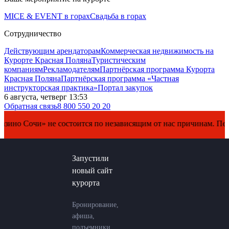
MICE & EVENT в горах
Свадьба в горах
Сотрудничество
Действующим арендаторам
Коммерческая недвижимость на
Курорте Красная Поляна
Туристическим
компаниям
Рекламодателям
Партнёрская программа Курорта
Красная Поляна
Партнёрская программа «Частная
инструкторская практика»
Портал закупок
6 августа, четверг 13:53
Обратная связь
8 800 550 20 20
очи» не состоится по независящим от нас причинам. Перенос д
Запустили
новый сайт
курорта
Бронирование,
афиша,
подъемники