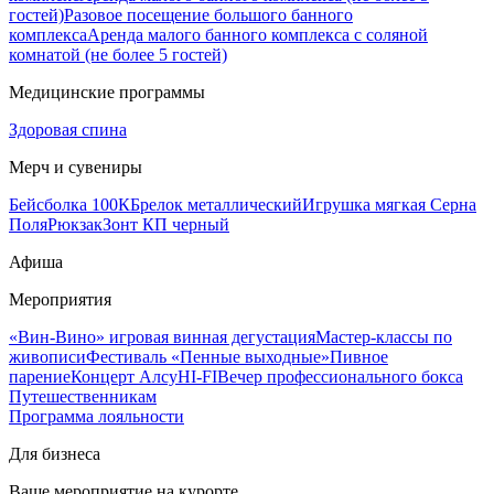
гостей)
Разовое посещение большого банного
комплекса
Аренда малого банного комплекса с соляной
комнатой (не более 5 гостей)
Медицинские программы
Здоровая спина
Мерч и сувениры
Бейсболка 100К
Брелок металлический
Игрушка мягкая Серна
Поля
Рюкзак
Зонт КП черный
Афиша
Мероприятия
«Вин-Вино» игровая винная дегустация
Мастер-классы по
живописи
Фестиваль «Пенные выходные»
Пивное
парение
Концерт Алсу
HI-FI
Вечер профессионального бокса
Путешественникам
Программа лояльности
Для бизнеса
Ваше мероприятие на курорте