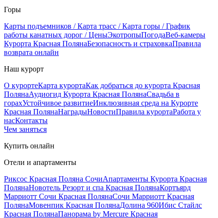
Горы
Карты подъемников / Карта трасс / Карта горы / График
работы канатных дорог / Цены
Экотропы
Погода
Веб-камеры
Курорта Красная Поляна
Безопасность и страховка
Правила
возврата онлайн
Наш курорт
О курорте
Карта курорта
Как добраться до курорта Красная
Поляна
Аудиогид Курорта Красная Поляна
Свадьба в
горах
Устойчивое развитие
Инклюзивная среда на Курорте
Красная Поляна
Награды
Новости
Правила курорта
Работа у
нас
Контакты
Чем заняться
Купить онлайн
Отели и апартаменты
Риксос Красная Поляна Сочи
Апартаменты Курорта Красная
Поляна
Новотель Резорт и спа Красная Поляна
Кортъярд
Марриотт Сочи Красная Поляна
Сочи Марриотт Красная
Поляна
Мовенпик Красная Поляна
Долина 960
Ибис Стайлс
Красная Поляна
Панорама by Mercure Красная