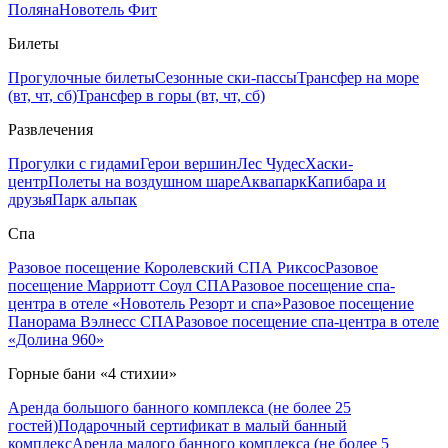
Поляна
Новотель Фит
Билеты
Прогулочные билеты
Сезонные ски-пассы
Трансфер на море
(вт, чт, сб)
Трансфер в горы (вт, чт, сб)
Развлечения
Прогулки с гидами
Герои вершин
Лес Чудес
Хаски-
центр
Полеты на воздушном шаре
Аквапарк
Капибара и
друзья
Парк альпак
Спа
Разовое посещение Королевский СПА Риксос
Разовое
посещение Марриотт Соул СПА
Разовое посещение спа-
центра в отеле «Новотель Резорт и спа»
Разовое посещение
Панорама Вэлнесс СПА
Разовое посещение спа-центра в отеле
«Долина 960»
Горные бани «4 стихии»
Аренда большого банного комплекса (не более 25
гостей)
Подарочный сертификат в малый банный
комплекс
Аренда малого банного комплекса (не более 5