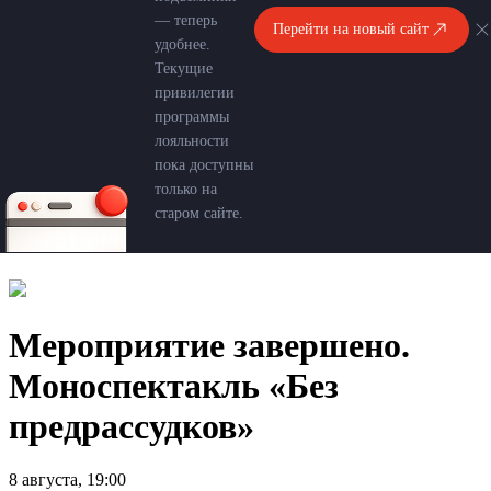
— теперь
Перейти на новый сайт
удобнее.
Текущие
привилегии
программы
лояльности
пока доступны
только на
старом сайте.
Мероприятие завершено.
Моноспектакль «Без
предрассудков»
8 августа, 19:00