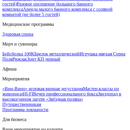
гостей)
Разовое посещение большого банного
комплекса
Аренда малого банного комплекса с соляной
комнатой (не более 5 гостей)
Медицинские программы
Здоровая спина
Мерч и сувениры
Бейсболка 100К
Брелок металлический
Игрушка мягкая Серна
Поля
Рюкзак
Зонт КП черный
Афиша
Мероприятия
«Вин-Вино» игровая винная дегустация
Мастер-классы по
живописи
HI-FI
Вечер профессионального бокса
Звездопад в
высокогорном лагере «Звёздная поляна»
Путешественникам
Программа лояльности
Для бизнеса
Ваше мероприятие на курорте