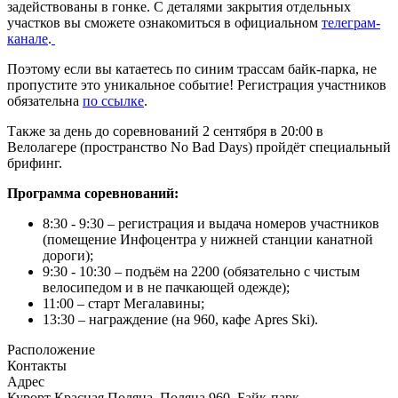
задействованы в гонке. С деталями закрытия отдельных
участков вы сможете ознакомиться в официальном
телеграм-
канале
.
Поэтому если вы катаетесь по синим трассам байк-парка, не
пропустите это уникальное событие! Регистрация участников
обязательна
по ссылке
.
Также за день до соревнований 2 сентября в 20:00 в
Велолагере (пространство No Bad Days) пройдёт специальный
брифинг.
Программа соревнований:
8:30 - 9:30 – регистрация и выдача номеров участников
(помещение Инфоцентра у нижней станции канатной
дороги);
9:30 - 10:30 – подъём на 2200 (обязательно с чистым
велосипедом и в не пачкающей одежде);
11:00 – старт Мегалавины;
13:30 – награждение (на 960, кафе Apres Ski).
Расположение
Контакты
Адрес
Курорт Красная Поляна, Поляна 960, Байк-парк