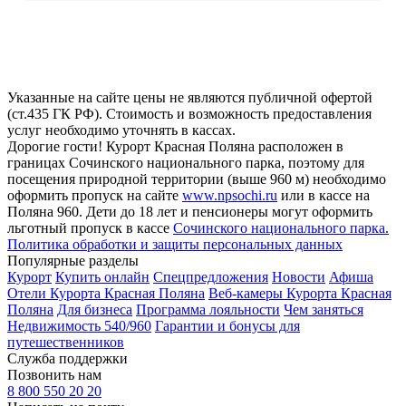
Указанные на сайте цены не являются публичной офертой
(ст.435 ГК РФ). Стоимость и возможность предоставления
услуг необходимо уточнять в кассах.
Дорогие гости! Курорт Красная Поляна расположен в
границах Сочинского национального парка, поэтому для
посещения природной территории (выше 960 м) необходимо
оформить пропуск на сайте
www.npsochi.ru
или в кассе на
Поляна 960. Дети до 18 лет и пенсионеры могут оформить
льготный пропуск в кассе
Сочинского национального парка.
Политика обработки и защиты персональных данных
Популярные разделы
Курорт
Купить онлайн
Спецпредложения
Новости
Афиша
Отели Курорта Красная Поляна
Веб-камеры Курорта Красная
Поляна
Для бизнеса
Программа лояльности
Чем заняться
Недвижимость 540/960
Гарантии и бонусы для
путешественников
Служба поддержки
Позвонить нам
8 800 550 20 20