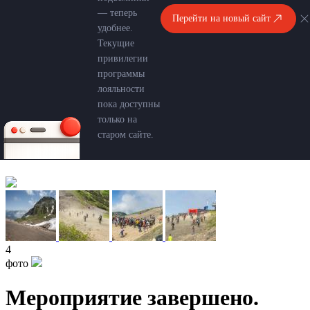
— теперь
Перейти на новый сайт
удобнее.
Текущие
привилегии
программы
лояльности
пока доступны
только на
старом сайте.
4
фото
Мероприятие завершено.