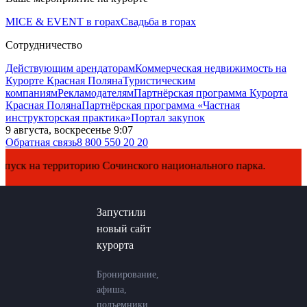
MICE & EVENT в горах
Свадьба в горах
Сотрудничество
Действующим арендаторам
Коммерческая недвижимость на
Курорте Красная Поляна
Туристическим
компаниям
Рекламодателям
Партнёрская программа Курорта
Красная Поляна
Партнёрская программа «Частная
инструкторская практика»
Портал закупок
9 августа, воскресенье 9:07
Обратная связь
8 800 550 20 20
 на территорию Сочинского национального парка.
Запустили
новый сайт
курорта
Бронирование,
афиша,
подъемники