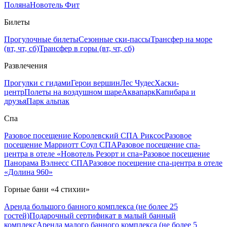
Поляна
Новотель Фит
Билеты
Прогулочные билеты
Сезонные ски-пассы
Трансфер на море
(вт, чт, сб)
Трансфер в горы (вт, чт, сб)
Развлечения
Прогулки с гидами
Герои вершин
Лес Чудес
Хаски-
центр
Полеты на воздушном шаре
Аквапарк
Капибара и
друзья
Парк альпак
Спа
Разовое посещение Королевский СПА Риксос
Разовое
посещение Марриотт Соул СПА
Разовое посещение спа-
центра в отеле «Новотель Резорт и спа»
Разовое посещение
Панорама Вэлнесс СПА
Разовое посещение спа-центра в отеле
«Долина 960»
Горные бани «4 стихии»
Аренда большого банного комплекса (не более 25
гостей)
Подарочный сертификат в малый банный
комплекс
Аренда малого банного комплекса (не более 5