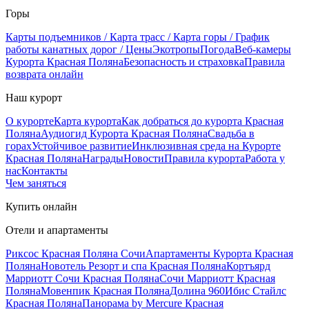
Горы
Карты подъемников / Карта трасс / Карта горы / График
работы канатных дорог / Цены
Экотропы
Погода
Веб-камеры
Курорта Красная Поляна
Безопасность и страховка
Правила
возврата онлайн
Наш курорт
О курорте
Карта курорта
Как добраться до курорта Красная
Поляна
Аудиогид Курорта Красная Поляна
Свадьба в
горах
Устойчивое развитие
Инклюзивная среда на Курорте
Красная Поляна
Награды
Новости
Правила курорта
Работа у
нас
Контакты
Чем заняться
Купить онлайн
Отели и апартаменты
Риксос Красная Поляна Сочи
Апартаменты Курорта Красная
Поляна
Новотель Резорт и спа Красная Поляна
Кортъярд
Марриотт Сочи Красная Поляна
Сочи Марриотт Красная
Поляна
Мовенпик Красная Поляна
Долина 960
Ибис Стайлс
Красная Поляна
Панорама by Mercure Красная