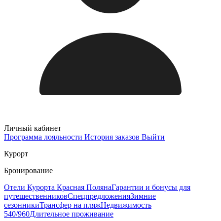
Личный кабинет
Программа лояльности
История заказов
Выйти
Курорт
Бронирование
Отели Курорта Красная Поляна
Гарантии и бонусы для
путешественников
Спецпредложения
Зимние
сезонники
Трансфер на пляж
Недвижимость
540/960
Длительное проживание