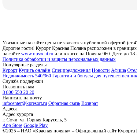
Указанные на сайте цены не являются публичной офертой (ст.4
Дорогие гости! Курорт Красная Поляна расположен в граница
на сайте
www.npsochi.ru
или в кассе на Поляна 960. Дети до 18
Политика обработки и защиты персональных данных
Популярные разделы
Курорт
Купить онлайн
Спецпредложения
Новости
Афиша
Отел
Недвижимость 540/960
Гарантии и бонусы для путешественни
Служба поддержки
Позвонить нам
8 800 550 20 20
Написать на почту
infocenter@kpresort.ru
Обратная связь
Возврат
Адреса
Адрес курорта
г. Сочи, ул. Горная Карусель, 5
App Store
Google Play
©2025 – НАО «Красная поляна» – Официальный сайт Курорта 