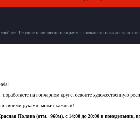
удобнее. Текущие привилегии программы лояльности пока доступны толь
els!
, поработаете на гончарном круге, освоите художественную рос
ный своими руками, может каждый!
сная Поляна (отм.+960м), с 14:00 до 20:00 в понедельник, в