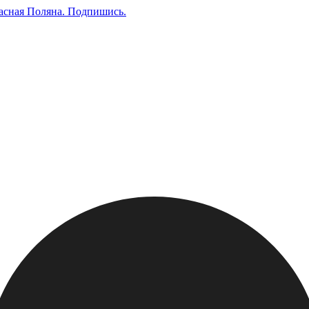
асная Поляна.
Подпишись
.