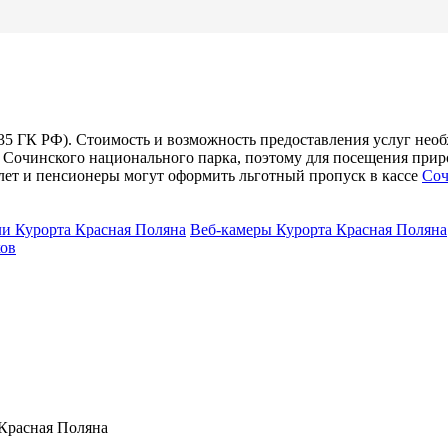
35 ГК РФ). Стоимость и возможность предоставления услуг необх
х Сочинского национального парка, поэтому для посещения при
 лет и пенсионеры могут оформить льготный пропуск в кассе
Соч
и Курорта Красная Поляна
Веб-камеры Курорта Красная Поляна
ков
Красная Поляна