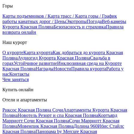
Горы
Карты подъемников / Карта трасс / Карта горы / График
работы канатных дорог / Цены
Экотропы
Погода
Веб-камеры
Курорта Красная Поляна
Безопасность и страховка
Правила
возврата онлайн
Наш курорт
О курорте
Карта курорта
Как добраться до курорта Красная
Поляна
Аудиогид Курорта Красная Поляна
Свадьба в
горах
Устойчивое развитие
Инклюзивная среда на Курорте
Красная Поляна
Награды
Новости
Правила курорта
Работа у
нас
Контакты
Чем заняться
Купить онлайн
Отели и апартаменты
Риксос Красная Поляна Сочи
Апартаменты Курорта Красная
Поляна
Новотель Резорт и спа Красная Поляна
Кортъярд
Марриотт Сочи Красная Поляна
Сочи Марриотт Красная
Поляна
Мовенпик Красная Поляна
Долина 960
Ибис Стайлс
Красная Поляна
Панорама by Mercure Красная