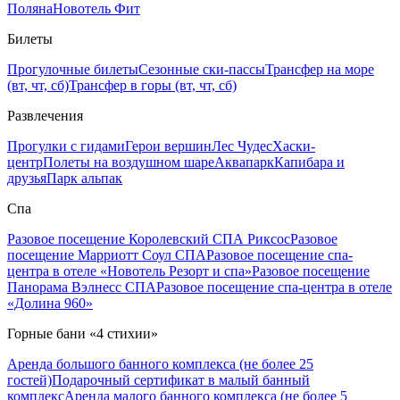
Поляна
Новотель Фит
Билеты
Прогулочные билеты
Сезонные ски-пассы
Трансфер на море
(вт, чт, сб)
Трансфер в горы (вт, чт, сб)
Развлечения
Прогулки с гидами
Герои вершин
Лес Чудес
Хаски-
центр
Полеты на воздушном шаре
Аквапарк
Капибара и
друзья
Парк альпак
Спа
Разовое посещение Королевский СПА Риксос
Разовое
посещение Марриотт Соул СПА
Разовое посещение спа-
центра в отеле «Новотель Резорт и спа»
Разовое посещение
Панорама Вэлнесс СПА
Разовое посещение спа-центра в отеле
«Долина 960»
Горные бани «4 стихии»
Аренда большого банного комплекса (не более 25
гостей)
Подарочный сертификат в малый банный
комплекс
Аренда малого банного комплекса (не более 5