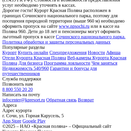
услуг необходимо уточнять в кассах.
Дорогие гости! Курорт Красная Поляна расположен в
границах Сочинского национального парка, поэтому для
посещения природной территории (выше 960 м) необходимо
оформить пропуск на сайте
www.npsochi.ru
или в кассе на
Поляна 960. Дети до 18 лет и пенсионеры могут оформить
льготный пропуск в кассе
Сочинского национального парка.
Политика обработки и защиты персональных данных
Популярные разделы
Курорт
Купить онлайн
Спецпредложения
Новости
Афиша
Отели Курорта Красная Поляна
Веб-камеры Курорта Красная
Поляна
Для бизнеса
Программа лояльности
Чем заняться
Недвижимость 540/960
Гарантии и бонусы для
путешественников
Служба поддержки
Позвонить нам
8 800 550 20 20
Написать на почту
infocenter@kpresort.ru
Обратная связь
Возврат
Адреса
Адрес курорта
г. Сочи, ул. Горная Карусель, 5
App Store
Google Play
©2025 – НАО «Красная поляна» – Официальный сайт