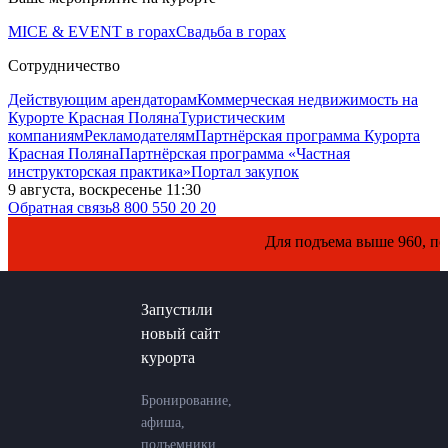
MICE & EVENT в горах
Свадьба в горах
Сотрудничество
Действующим арендаторам
Коммерческая недвижимость на
Курорте Красная Поляна
Туристическим
компаниям
Рекламодателям
Партнёрская программа Курорта
Красная Поляна
Партнёрская программа «Частная
инструкторская практика»
Портал закупок
9 августа, воскресенье 11:30
Обратная связь
8 800 550 20 20
Для подъема выше 960, пожалуйста, 
Запустили
новый сайт
курорта
Бронирование,
афиша,
подъемники