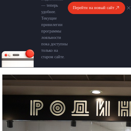
— теперь
Перейти на новый сайт
удобнее.
Текущие
привилегии
программы
лояльности
пока доступны
только на
старом сайте.