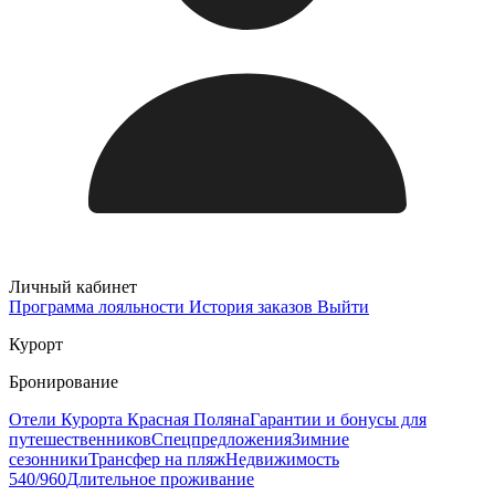
Личный кабинет
Программа лояльности
История заказов
Выйти
Курорт
Бронирование
Отели Курорта Красная Поляна
Гарантии и бонусы для
путешественников
Спецпредложения
Зимние
сезонники
Трансфер на пляж
Недвижимость
540/960
Длительное проживание