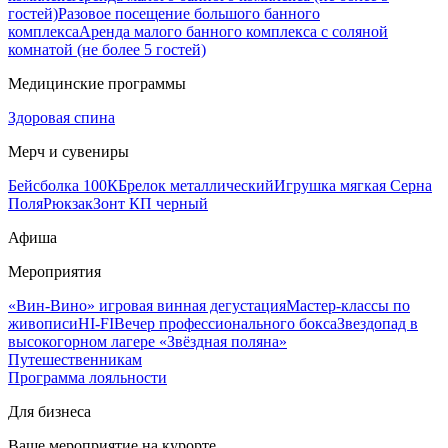
гостей)
Разовое посещение большого банного
комплекса
Аренда малого банного комплекса с соляной
комнатой (не более 5 гостей)
Медицинские программы
Здоровая спина
Мерч и сувениры
Бейсболка 100К
Брелок металлический
Игрушка мягкая Серна
Поля
Рюкзак
Зонт КП черный
Афиша
Мероприятия
«Вин-Вино» игровая винная дегустация
Мастер-классы по
живописи
HI-FI
Вечер профессионального бокса
Звездопад в
высокогорном лагере «Звёздная поляна»
Путешественникам
Программа лояльности
Для бизнеса
Ваше мероприятие на курорте