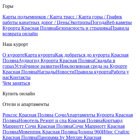
Горы
Карты подъемников / Карта трасс / Карта горы / График
работы канатных дорог / Цены
Экотропы
Погода
Веб-камеры
Курорта Красная Поляна
Безопасность и страховка
Правила
возврата онлайн
Наш курорт
О курорте
Карта курорта
Как добраться до курорта Красная
Поляна
Аудиогид Курорта Красная Поляна
Свадьба в
горах
Устойчивое развитие
Инклюзивная среда на Курорте
Красная Поляна
Награды
Новости
Правила курорта
Работа у
нас
Контакты
Чем заняться
Купить онлайн
Отели и апартаменты
Риксос Красная Поляна Сочи
Апартаменты Курорта Красная
Поляна
Новотель Резорт и спа Красная Поляна
Кортъярд
Марриотт Сочи Красная Поляна
Сочи Марриотт Красная
Поляна
Мовенпик Красная Поляна
Долина 960
Ибис Стайлс
Красная Поляна
Панорама by Mercure Красная