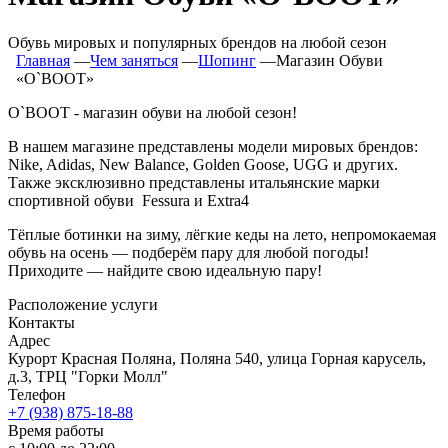
Обувь мировых и популярных брендов на любой сезон
Главная
―
Чем заняться
―
Шопинг
―
Магазин Обуви
«O`BOOT»
O`BOOT - магазин обуви на любой сезон!
В нашем магазине представлены модели мировых брендов:
Nike, Adidas, New Balance, Golden Goose, UGG и других.
Также эксклюзивно представлены итальянские марки
спортивной обуви Fessura и Extra4
Тёплые ботинки на зиму, лёгкие кеды на лето, непромокаемая
обувь на осень — подберём пару для любой погоды!
Приходите — найдите свою идеальную пару!
Расположение услуги
Контакты
Адрес
Курорт Красная Поляна, Поляна 540, улица Горная карусель,
д.3, ТРЦ "Горки Молл"
Телефон
+7 (938) 875-18-88
Время работы