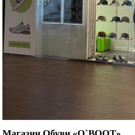
Магазин Обуви «O`BOOT»