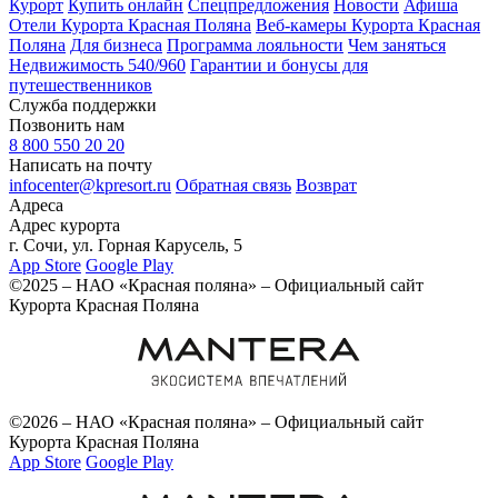
Курорт
Купить онлайн
Спецпредложения
Новости
Афиша
Отели Курорта Красная Поляна
Веб-камеры Курорта Красная
Поляна
Для бизнеса
Программа лояльности
Чем заняться
Недвижимость 540/960
Гарантии и бонусы для
путешественников
Служба поддержки
Позвонить нам
8 800 550 20 20
Написать на почту
infocenter@kpresort.ru
Обратная связь
Возврат
Адреса
Адрес курорта
г. Сочи, ул. Горная Карусель, 5
App Store
Google Play
©2025 – НАО «Красная поляна» – Официальный сайт
Курорта Красная Поляна
©2026 – НАО «Красная поляна» – Официальный сайт
Курорта Красная Поляна
App Store
Google Play