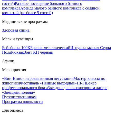
гостей)
Разовое посещение большого банного
комплекса
Аренда малого банного комплекса с соляной
комнатой (не более 5 гостей)
Медицинские программы
Здоровая спина
Мерч и сувениры
Бейсболка 100К
Брелок металлический
Игрушка мягкая Серна
Поля
Рюкзак
Зонт КП черный
Афиша
Мероприятия
«Вин-Вино» игровая винная дегустация
Мастер-классы по
живописи
Фестиваль «Пенные выходные»
HI-FI
Вечер
профессионального бокса
Звездопад в высокогорном лагере
«Звёздная поляна»
Путешественникам
Программа лояльности
Для бизнеса