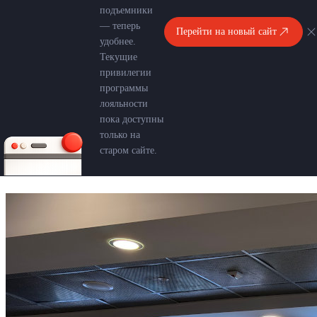
подъемники
— теперь
Перейти на новый сайт
удобнее.
Текущие
привилегии
программы
лояльности
пока доступны
только на
старом сайте.