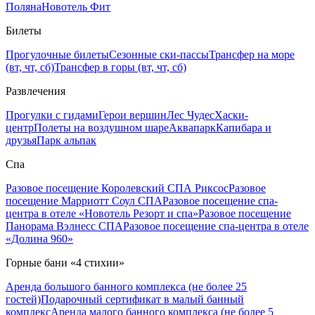
Поляна
Новотель Фит
Билеты
Прогулочные билеты
Сезонные ски-пассы
Трансфер на море
(вт, чт, сб)
Трансфер в горы (вт, чт, сб)
Развлечения
Прогулки с гидами
Герои вершин
Лес Чудес
Хаски-
центр
Полеты на воздушном шаре
Аквапарк
Капибара и
друзья
Парк альпак
Спа
Разовое посещение Королевский СПА Риксос
Разовое
посещение Марриотт Соул СПА
Разовое посещение спа-
центра в отеле «Новотель Резорт и спа»
Разовое посещение
Панорама Вэлнесс СПА
Разовое посещение спа-центра в отеле
«Долина 960»
Горные бани «4 стихии»
Аренда большого банного комплекса (не более 25
гостей)
Подарочный сертификат в малый банный
комплекс
Аренда малого банного комплекса (не более 5