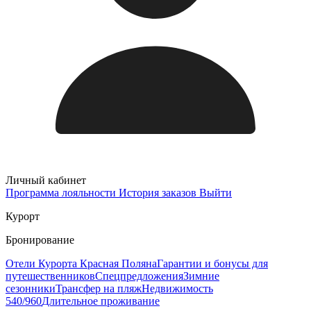
Личный кабинет
Программа лояльности
История заказов
Выйти
Курорт
Бронирование
Отели Курорта Красная Поляна
Гарантии и бонусы для
путешественников
Спецпредложения
Зимние
сезонники
Трансфер на пляж
Недвижимость
540/960
Длительное проживание