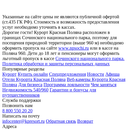
Указанные на сайте цены не являются публичной офертой
(ст.435 ГК РФ). Стоимость и возможность предоставления
услуг необходимо уточнять в кассах.
Дорогие гости! Курорт Красная Поляна расположен в
границах Сочинского национального парка, поэтому для
посещения природной территории (выше 960 м) необходимо
оформить пропуск на сайте
www.npsochi.ru
или в кассе на
Поляна 960. Дети до 18 лет и пенсионеры могут оформить
льготный пропуск в кассе
Сочинского национального парка.
Политика обработки и защиты персональных данных
Популярные разделы
Курорт
Купить онлайн
Спецпредложения
Новости
Афиша
Отели Курорта Красная Поляна
Веб-камеры Курорта Красная
Поляна
Для бизнеса
Программа лояльности
Чем заняться
Недвижимость 540/960
Гарантии и бонусы для
путешественников
Служба поддержки
Позвонить нам
8 800 550 20 20
Написать на почту
infocenter@kpresort.ru
Обратная связь
Возврат
Адреса