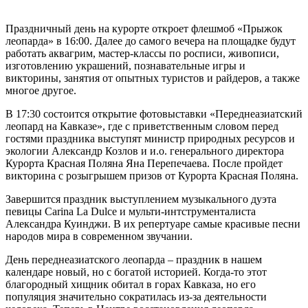
Праздничный день на курорте откроет флешмоб «Прыжок
леопарда» в 16:00. Далее до самого вечера на площадке будут
работать аквагрим, мастер-классы по росписи, живописи,
изготовлению украшений, познавательные игры и
викторины, занятия от опытных туристов и райдеров, а также
многое другое.
В 17:30 состоится открытие фотовыставки «Переднеазиатский
леопард на Кавказе», где с приветственным словом перед
гостями праздника выступят министр природных ресурсов и
экологии Александр Козлов и и.о. генерального директора
Курорта Красная Поляна Яна Перепечаева. После пройдет
викторина с розыгрышем призов от Курорта Красная Поляна.
Завершится праздник выступлением музыкального дуэта
певицы Carina La Dulce и мульти-интструменталиста
Александра Куинджи. В их репертуаре самые красивые песни
народов мира в современном звучании.
День переднеазиатского леопарда – праздник в нашем
календаре новый, но с богатой историей. Когда-то этот
благородный хищник обитал в горах Кавказа, но его
популяция значительно сократилась из-за деятельности