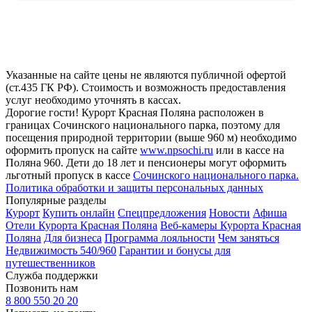
Указанные на сайте цены не являются публичной офертой
(ст.435 ГК РФ). Стоимость и возможность предоставления
услуг необходимо уточнять в кассах.
Дорогие гости! Курорт Красная Поляна расположен в
границах Сочинского национального парка, поэтому для
посещения природной территории (выше 960 м) необходимо
оформить пропуск на сайте
www.npsochi.ru
или в кассе на
Поляна 960. Дети до 18 лет и пенсионеры могут оформить
льготный пропуск в кассе
Сочинского национального парка.
Политика обработки и защиты персональных данных
Популярные разделы
Курорт
Купить онлайн
Спецпредложения
Новости
Афиша
Отели Курорта Красная Поляна
Веб-камеры Курорта Красная
Поляна
Для бизнеса
Программа лояльности
Чем заняться
Недвижимость 540/960
Гарантии и бонусы для
путешественников
Служба поддержки
Позвонить нам
8 800 550 20 20