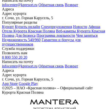
Написать на почту
infocenter@kpresort.ru
Обратная связь
Возврат
Адреса
Адрес курорта
г. Сочи, ул. Горная Карусель, 5
Популярные разделы
Курорт
Купить онлайн
Спецпредложения
Новости
Афиша
Отели Курорта Красная Поляна
Веб-камеры Курорта Красная
Поляна
Для бизнеса
Программа лояльности
Чем заняться
Недвижимость 540/960
Гарантии и бонусы для
путешественников
Служба поддержки
Позвонить нам
8 800 550 20 20
Написать на почту
infocenter@kpresort.ru
Обратная связь
Возврат
Адреса
Адрес курорта
г. Сочи, ул. Горная Карусель, 5
App Store
Google Play
©2025 – НАО «Красная поляна» – Официальный сайт
Курорта Красная Поляна