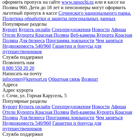
оформить пропуск на сайте
www.npsochi.ru
или в кассе на
Поляна 960. Дети до 18 лет и пенсионеры могут оформить
льготный пропуск в кассе
Сочинского национального парка.
Политика обработки и защиты персональных данных
Популярные разделы
Курорт
Купить онлайн
Спецпредложения
Новости
Афиша
Отели Курорта Красная Поляна
Веб-камеры Курорта Красная
Поляна
Для бизнеса
Программа лояльности
Чем заняться
Недвижимость 540/960
Гарантии и бонусы для
путешественников
Служба поддержки
Позвонить нам
8 800 550 20 20
Написать на почту
infocenter@kpresort.ru
Обратная связь
Возврат
Адреса
Адрес курорта
г. Сочи, ул. Горная Карусель, 5
Популярные разделы
Курорт
Купить онлайн
Спецпредложения
Новости
Афиша
Отели Курорта Красная Поляна
Веб-камеры Курорта Красная
Поляна
Для бизнеса
Программа лояльности
Чем заняться
Недвижимость 540/960
Гарантии и бонусы для
путешественников
Служба поддержки