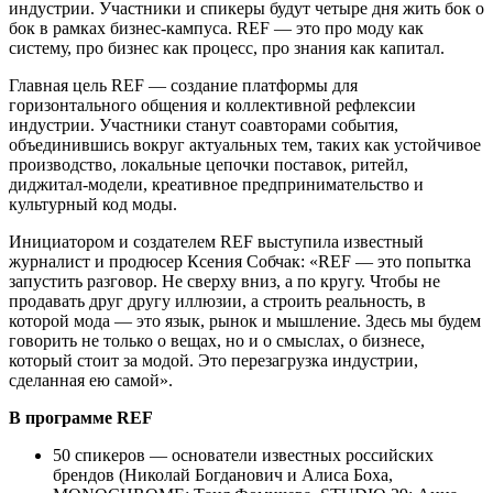
индустрии. Участники и спикеры будут четыре дня жить бок о
бок в рамках бизнес-кампуса. REF — это про моду как
систему, про бизнес как процесс, про знания как капитал.
Главная цель REF — создание платформы для
горизонтального общения и коллективной рефлексии
индустрии. Участники станут соавторами события,
объединившись вокруг актуальных тем, таких как устойчивое
производство, локальные цепочки поставок, ритейл,
диджитал-модели, креативное предпринимательство и
культурный код моды.
Инициатором и создателем REF выступила известный
журналист и продюсер Ксения Собчак: «REF — это попытка
запустить разговор. Не сверху вниз, а по кругу. Чтобы не
продавать друг другу иллюзии, а строить реальность, в
которой мода — это язык, рынок и мышление. Здесь мы будем
говорить не только о вещах, но и о смыслах, о бизнесе,
который стоит за модой. Это перезагрузка индустрии,
сделанная ею самой».
В программе REF
50 спикеров — основатели известных российских
брендов (Николай Богданович и Алиса Боха,