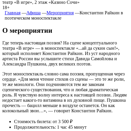
театр «В игре», 2 этаж «Казино Сочи»
18+
Главная
―
Афиша
―
Мероприятия
―
Константин Райкин в
поэтическом моноспектакле
О мероприятии
Где теперь настоящая поэзия? На сцене концептуального
театра «В игре» — в моноспектакле «...ай да сукин сын!»,
который исполняет Константин Райкин. Из уст народного
артиста России вы услышите стихи Давида Самойлова и
Александра Пушкина, двух великих поэтов.
Этот моноспектакль словно сама поэзия, пропущенная через
сердце. «Для меня чтение стихов со сцены — это те же роли,
те же монологи. Они подчиняются тем же законам
сценического существования, что и любая драматическая
роль. Я чувствую волну интереса к настоящей поэзии. Людям
недостает какого-то витамина в их духовной пище. Пушкина
прочесть — бацилл меньше в воздухе останется. Он как
колокольный звон…», — говорит Константин Райкин.
Стоимость билета: от 3 500 ₽
Продолжительность: 1 час 45 минут