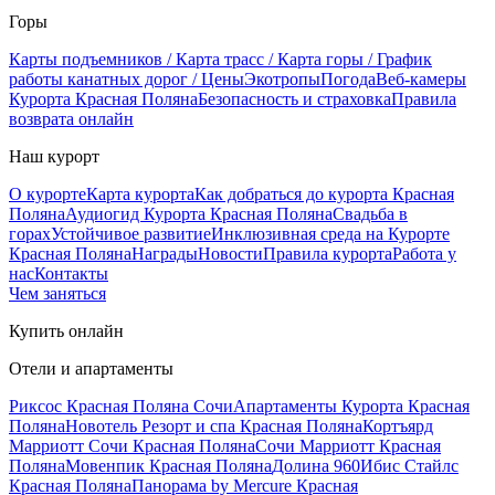
Горы
Карты подъемников / Карта трасс / Карта горы / График
работы канатных дорог / Цены
Экотропы
Погода
Веб-камеры
Курорта Красная Поляна
Безопасность и страховка
Правила
возврата онлайн
Наш курорт
О курорте
Карта курорта
Как добраться до курорта Красная
Поляна
Аудиогид Курорта Красная Поляна
Свадьба в
горах
Устойчивое развитие
Инклюзивная среда на Курорте
Красная Поляна
Награды
Новости
Правила курорта
Работа у
нас
Контакты
Чем заняться
Купить онлайн
Отели и апартаменты
Риксос Красная Поляна Сочи
Апартаменты Курорта Красная
Поляна
Новотель Резорт и спа Красная Поляна
Кортъярд
Марриотт Сочи Красная Поляна
Сочи Марриотт Красная
Поляна
Мовенпик Красная Поляна
Долина 960
Ибис Стайлс
Красная Поляна
Панорама by Mercure Красная