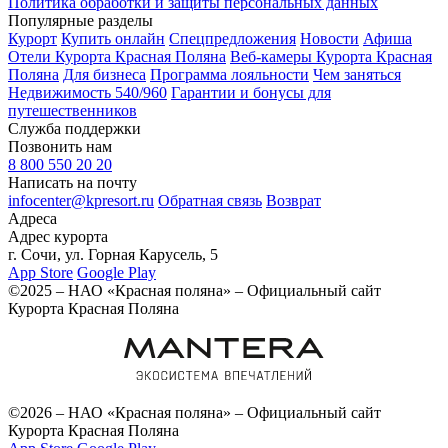
Политика обработки и защиты персональных данных
Популярные разделы
Курорт
Купить онлайн
Спецпредложения
Новости
Афиша
Отели Курорта Красная Поляна
Веб-камеры Курорта Красная
Поляна
Для бизнеса
Программа лояльности
Чем заняться
Недвижимость 540/960
Гарантии и бонусы для
путешественников
Служба поддержки
Позвонить нам
8 800 550 20 20
Написать на почту
infocenter@kpresort.ru
Обратная связь
Возврат
Адреса
Адрес курорта
г. Сочи, ул. Горная Карусель, 5
App Store
Google Play
©2025 – НАО «Красная поляна» – Официальный сайт
Курорта Красная Поляна
©2026 – НАО «Красная поляна» – Официальный сайт
Курорта Красная Поляна