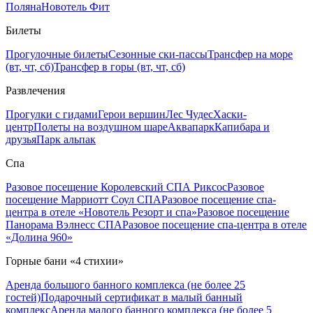
Поляна
Новотель Фит
Билеты
Прогулочные билеты
Сезонные ски-пассы
Трансфер на море
(вт, чт, сб)
Трансфер в горы (вт, чт, сб)
Развлечения
Прогулки с гидами
Герои вершин
Лес Чудес
Хаски-
центр
Полеты на воздушном шаре
Аквапарк
Капибара и
друзья
Парк альпак
Спа
Разовое посещение Королевский СПА Риксос
Разовое
посещение Марриотт Соул СПА
Разовое посещение спа-
центра в отеле «Новотель Резорт и спа»
Разовое посещение
Панорама Вэлнесс СПА
Разовое посещение спа-центра в отеле
«Долина 960»
Горные бани «4 стихии»
Аренда большого банного комплекса (не более 25
гостей)
Подарочный сертификат в малый банный
комплекс
Аренда малого банного комплекса (не более 5