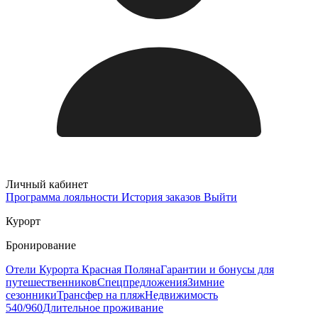
Личный кабинет
Программа лояльности
История заказов
Выйти
Курорт
Бронирование
Отели Курорта Красная Поляна
Гарантии и бонусы для
путешественников
Спецпредложения
Зимние
сезонники
Трансфер на пляж
Недвижимость
540/960
Длительное проживание