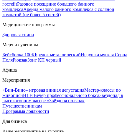
гостей)
Разовое посещение большого банного
комплекса
Аренда малого банного комплекса с соляной
комнатой (не более 5 гостей)
Медицинские программы
Здоровая спина
Мерч и сувениры
Бейсболка 100К
Брелок металлический
Игрушка мягкая Серна
Поля
Рюкзак
Зонт КП черный
Афиша
Мероприятия
«Вин-Вино» игровая винная дегустация
Мастер-классы по
живописи
HI-FI
Вечер профессионального бокса
Звездопад в
высокогорном лагере «Звёздная поляна»
Путешественникам
Программа лояльности
Для бизнеса
Ваше мероприятие на курорте