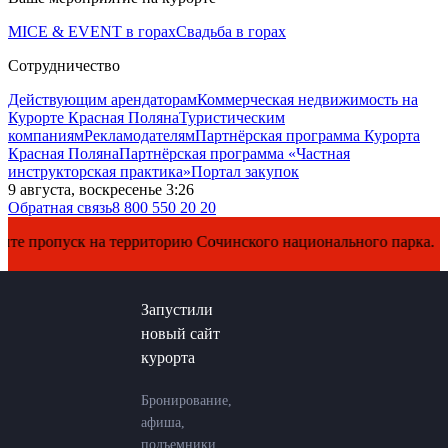
MICE & EVENT в горах
Свадьба в горах
Сотрудничество
Действующим арендаторам
Коммерческая недвижимость на
Курорте Красная Поляна
Туристическим
компаниям
Рекламодателям
Партнёрская программа Курорта
Красная Поляна
Партнёрская программа «Частная
инструкторская практика»
Портал закупок
9 августа, воскресенье 3:26
Обратная связь
8 800 550 20 20
пропуск на территорию Сочинского национального парка.
Запустили
новый сайт
курорта
Бронирование,
афиша,
подъемники