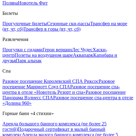
Поляна
Новотель Фит
Билеты
Прогулочные билеты
Сезонные ски-пассы
Трансфер на море
(вт, чт, сб)
Трансфер в горы (вт, чт, сб)
Развлечения
Прогулки с гидами
Герои вершин
Лес Чудес
Хаски-
центр
Полеты на воздушном шаре
Аквапарк
Капибара и
друзья
Парк альпак
Спа
Разовое посещение Королевский СПА Риксос
Разовое
посещение Марриотт Соул СПА
Разовое посещение спа-
центра в отеле «Новотель Резорт и спа»
Разовое посещение
Панорама Вэлнесс СПА
Разовое посещение спа-центра в отеле
«Долина 960»
Горные бани «4 стихии»
Аренда большого банного комплекса (не более 25
гостей)
Подарочный сертификат в малый банный
комплекс
Аренда малого банного комплекса (не более 5