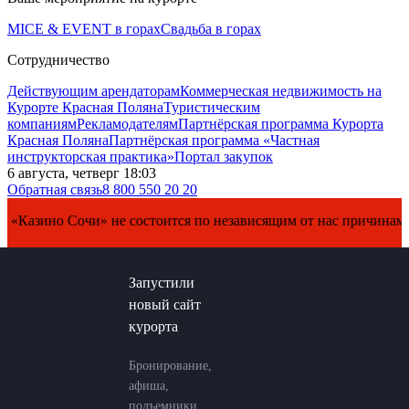
MICE & EVENT в горах
Свадьба в горах
Сотрудничество
Действующим арендаторам
Коммерческая недвижимость на
Курорте Красная Поляна
Туристическим
компаниям
Рекламодателям
Партнёрская программа Курорта
Красная Поляна
Партнёрская программа «Частная
инструкторская практика»
Портал закупок
6 августа, четверг 18:03
Обратная связь
8 800 550 20 20
но Сочи» не состоится по независящим от нас причинам. Перен
Запустили
новый сайт
курорта
Бронирование,
афиша,
подъемники