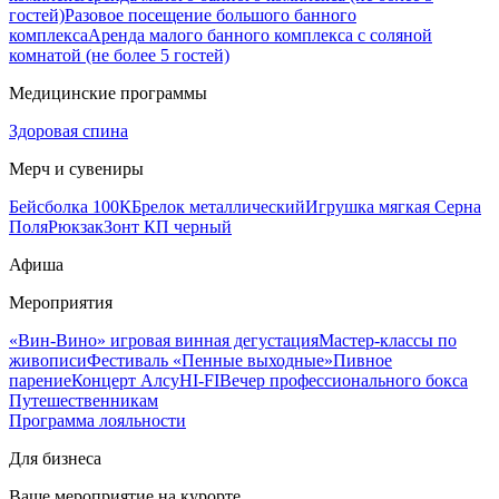
гостей)
Разовое посещение большого банного
комплекса
Аренда малого банного комплекса с соляной
комнатой (не более 5 гостей)
Медицинские программы
Здоровая спина
Мерч и сувениры
Бейсболка 100К
Брелок металлический
Игрушка мягкая Серна
Поля
Рюкзак
Зонт КП черный
Афиша
Мероприятия
«Вин-Вино» игровая винная дегустация
Мастер-классы по
живописи
Фестиваль «Пенные выходные»
Пивное
парение
Концерт Алсу
HI-FI
Вечер профессионального бокса
Путешественникам
Программа лояльности
Для бизнеса
Ваше мероприятие на курорте