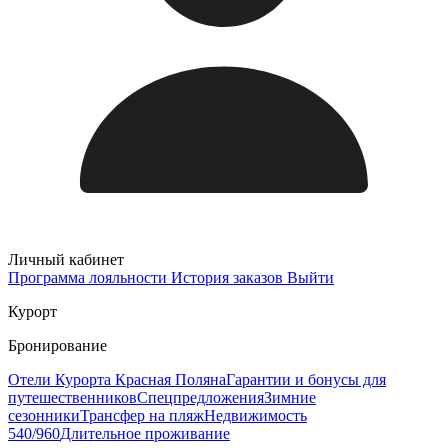
Личный кабинет
Программа лояльности
История заказов
Выйти
Курорт
Бронирование
Отели Курорта Красная Поляна
Гарантии и бонусы для
путешественников
Спецпредложения
Зимние
сезонники
Трансфер на пляж
Недвижимость
540/960
Длительное проживание