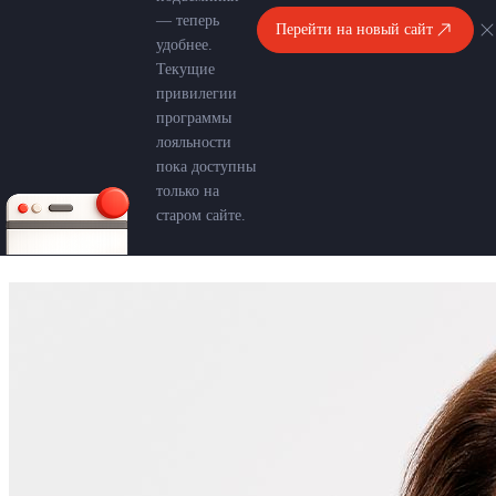
— теперь
Перейти на новый сайт
удобнее.
Текущие
привилегии
программы
лояльности
пока доступны
только на
старом сайте.