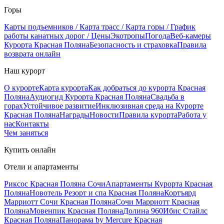
Горы
Карты подъемников / Карта трасс / Карта горы / График
работы канатных дорог / Цены
Экотропы
Погода
Веб-камеры
Курорта Красная Поляна
Безопасность и страховка
Правила
возврата онлайн
Наш курорт
О курорте
Карта курорта
Как добраться до курорта Красная
Поляна
Аудиогид Курорта Красная Поляна
Свадьба в
горах
Устойчивое развитие
Инклюзивная среда на Курорте
Красная Поляна
Награды
Новости
Правила курорта
Работа у
нас
Контакты
Чем заняться
Купить онлайн
Отели и апартаменты
Риксос Красная Поляна Сочи
Апартаменты Курорта Красная
Поляна
Новотель Резорт и спа Красная Поляна
Кортъярд
Марриотт Сочи Красная Поляна
Сочи Марриотт Красная
Поляна
Мовенпик Красная Поляна
Долина 960
Ибис Стайлс
Красная Поляна
Панорама by Mercure Красная