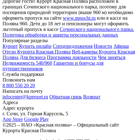
Дорогие гости! Курорт Красная Поляна расположен в
границах Сочинского национального парка, поэтому для
посещения природной территории (выше 960 м) необходимо
оформить пропуск на сайте
www.npsochi.ru
или в кассе на
Поляна 960. Дети до 18 лет и пенсионеры могут оформить
льготный пропуск в кассе
Сочинского национального парка.
Политика обработки и защиты персональных данных
Популярные разделы
Курорт
Купить онлайн
Спецпредложения
Новости
Афиша
Отели Курорта Красная Поляна
Веб-камеры Курорта Красная
Поляна
Для бизнеса
Программа лояльности
Чем заняться
Недвижимость 540/960
Гарантии и бонусы для
путешественников
Служба поддержки
Позвонить нам
8 800 550 20 20
Написать на почту
infocenter@kpresort.ru
Обратная связь
Возврат
Адреса
Адрес курорта
г. Сочи, ул. Горная Карусель, 5
App Store
Google Play
©2025 – НАО «Красная поляна» – Официальный сайт
Курорта Красная Поляна