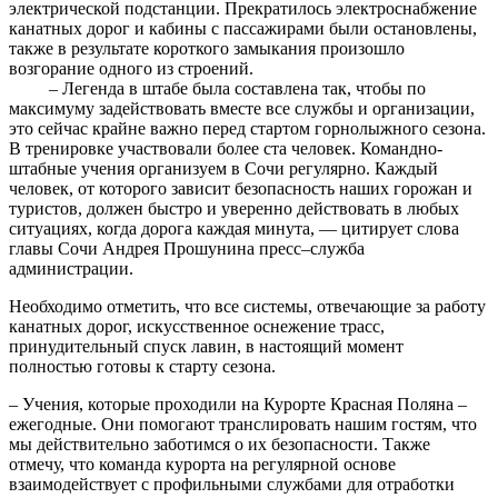
электрической подстанции. Прекратилось электроснабжение
канатных дорог и кабины с пассажирами были остановлены,
также в результате короткого замыкания произошло
возгорание одного из строений.
– Легенда в штабе была составлена так, чтобы по
максимуму задействовать вместе все службы и организации,
это сейчас крайне важно перед стартом горнолыжного сезона.
В тренировке участвовали более ста человек. Командно-
штабные учения организуем в Сочи регулярно. Каждый
человек, от которого зависит безопасность наших горожан и
туристов, должен быстро и уверенно действовать в любых
ситуациях, когда дорога каждая минута, — цитирует слова
главы Сочи Андрея Прошунина пресс–служба
администрации.
Необходимо отметить, что все системы, отвечающие за работу
канатных дорог, искусственное оснежение трасс,
принудительный спуск лавин, в настоящий момент
полностью готовы к старту сезона.
– Учения, которые проходили на Курорте Красная Поляна –
ежегодные. Они помогают транслировать нашим гостям, что
мы действительно заботимся о их безопасности. Также
отмечу, что команда курорта на регулярной основе
взаимодействует с профильными службами для отработки