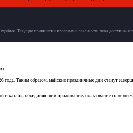
удобнее. Текущие привилегии программы лояльности пока доступны толь
ая
6 года. Таким образом, майские праздничные дни станут завер
ыхай и катай», объединяющий проживание, пользование горнолы