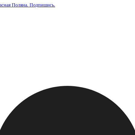
асная Поляна.
Подпишись
.