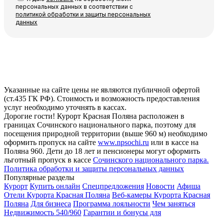
персональных данных в соответствии с
политикой обработки и защиты персональных
данных
Указанные на сайте цены не являются публичной офертой
(ст.435 ГК РФ). Стоимость и возможность предоставления
услуг необходимо уточнять в кассах.
Дорогие гости! Курорт Красная Поляна расположен в
границах Сочинского национального парка, поэтому для
посещения природной территории (выше 960 м) необходимо
оформить пропуск на сайте
www.npsochi.ru
или в кассе на
Поляна 960. Дети до 18 лет и пенсионеры могут оформить
льготный пропуск в кассе
Сочинского национального парка.
Политика обработки и защиты персональных данных
Популярные разделы
Курорт
Купить онлайн
Спецпредложения
Новости
Афиша
Отели Курорта Красная Поляна
Веб-камеры Курорта Красная
Поляна
Для бизнеса
Программа лояльности
Чем заняться
Недвижимость 540/960
Гарантии и бонусы для