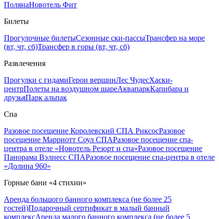
Поляна
Новотель Фит
Билеты
Прогулочные билеты
Сезонные ски-пассы
Трансфер на море
(вт, чт, сб)
Трансфер в горы (вт, чт, сб)
Развлечения
Прогулки с гидами
Герои вершин
Лес Чудес
Хаски-
центр
Полеты на воздушном шаре
Аквапарк
Капибара и
друзья
Парк альпак
Спа
Разовое посещение Королевский СПА Риксос
Разовое
посещение Марриотт Соул СПА
Разовое посещение спа-
центра в отеле «Новотель Резорт и спа»
Разовое посещение
Панорама Вэлнесс СПА
Разовое посещение спа-центра в отеле
«Долина 960»
Горные бани «4 стихии»
Аренда большого банного комплекса (не более 25
гостей)
Подарочный сертификат в малый банный
комплекс
Аренда малого банного комплекса (не более 5