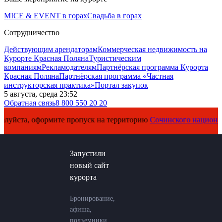
MICE & EVENT в горах
Свадьба в горах
Сотрудничество
Действующим арендаторам
Коммерческая недвижимость на
Курорте Красная Поляна
Туристическим
компаниям
Рекламодателям
Партнёрская программа Курорта
Красная Поляна
Партнёрская программа «Частная
инструкторская практика»
Портал закупок
5 августа, среда 23:52
Обратная связь
8 800 550 20 20
ста, оформите пропуск на территорию
Сочинского национальног
Запустили
новый сайт
курорта
Бронирование,
афиша,
подъемники