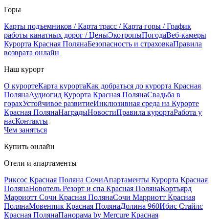
Горы
Карты подъемников / Карта трасс / Карта горы / График
работы канатных дорог / Цены
Экотропы
Погода
Веб-камеры
Курорта Красная Поляна
Безопасность и страховка
Правила
возврата онлайн
Наш курорт
О курорте
Карта курорта
Как добраться до курорта Красная
Поляна
Аудиогид Курорта Красная Поляна
Свадьба в
горах
Устойчивое развитие
Инклюзивная среда на Курорте
Красная Поляна
Награды
Новости
Правила курорта
Работа у
нас
Контакты
Чем заняться
Купить онлайн
Отели и апартаменты
Риксос Красная Поляна Сочи
Апартаменты Курорта Красная
Поляна
Новотель Резорт и спа Красная Поляна
Кортъярд
Марриотт Сочи Красная Поляна
Сочи Марриотт Красная
Поляна
Мовенпик Красная Поляна
Долина 960
Ибис Стайлс
Красная Поляна
Панорама by Mercure Красная