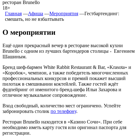
ресторан Brunello
18+
Главная
―
Афиша
―
Мероприятия
―
Гестбартендинг:
смешать, но не взбалтывать
О мероприятии
Ещё один прекрасный вечер в ресторане высокой кухни
Brunello с одним из лучших бартендеров столицы - Евгением
Шашиным.
Бренд шеф-бармен White Rabbit Restaurant & Bar, «Krasota» и
«Коробок», чемпион, а также победитель многочисленных
профессиональных конкурсов и премий покажет высший
пилотаж в смешивании коктейлей. Также гостей ждёт
фудпейринг от именитого бренд-шефа Ильи Захарова и
отличное музыкальное сопровождение.
Вход свободный, количество мест ограничено. Успейте
забронировать столик
по телефону
.
Ресторан Brunello находится в «Казино Сочи». При себе
необходимо иметь карту гостя или оригинал паспорта для
регистрации.