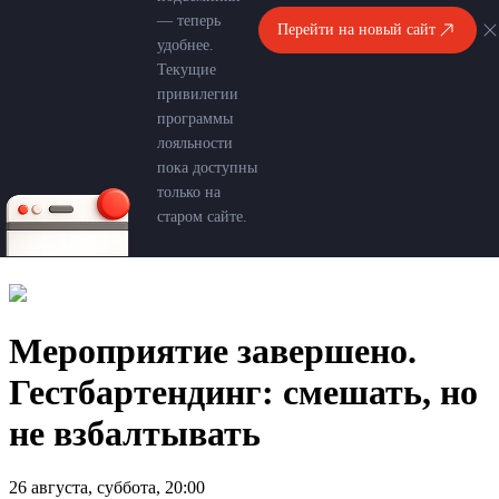
— теперь
Перейти на новый сайт
удобнее.
Текущие
привилегии
программы
лояльности
пока доступны
только на
старом сайте.
Мероприятие завершено.
Гестбартендинг: смешать, но
не взбалтывать
26 августа, суббота, 20:00