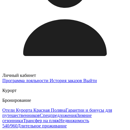
Личный кабинет
Программа лояльности
История заказов
Выйти
Курорт
Бронирование
Отели Курорта Красная Поляна
Гарантии и бонусы для
путешественников
Спецпредложения
Зимние
сезонники
Трансфер на пляж
Недвижимость
540/960
Длительное проживание