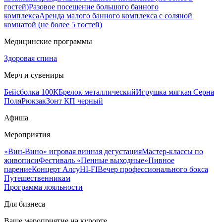
гостей)
Разовое посещение большого банного
комплекса
Аренда малого банного комплекса с соляной
комнатой (не более 5 гостей)
Медицинские программы
Здоровая спина
Мерч и сувениры
Бейсболка 100К
Брелок металлический
Игрушка мягкая Серна
Поля
Рюкзак
Зонт КП черный
Афиша
Мероприятия
«Вин-Вино» игровая винная дегустация
Мастер-классы по
живописи
Фестиваль «Пенные выходные»
Пивное
парение
Концерт Алсу
HI-FI
Вечер профессионального бокса
Путешественникам
Программа лояльности
Для бизнеса
Ваше мероприятие на курорте