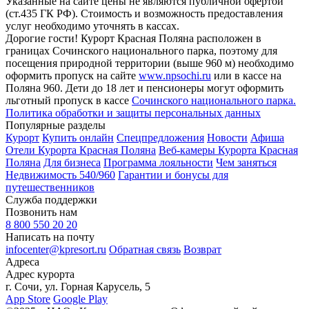
Указанные на сайте цены не являются публичной офертой
(ст.435 ГК РФ). Стоимость и возможность предоставления
услуг необходимо уточнять в кассах.
Дорогие гости! Курорт Красная Поляна расположен в
границах Сочинского национального парка, поэтому для
посещения природной территории (выше 960 м) необходимо
оформить пропуск на сайте
www.npsochi.ru
или в кассе на
Поляна 960. Дети до 18 лет и пенсионеры могут оформить
льготный пропуск в кассе
Сочинского национального парка.
Политика обработки и защиты персональных данных
Популярные разделы
Курорт
Купить онлайн
Спецпредложения
Новости
Афиша
Отели Курорта Красная Поляна
Веб-камеры Курорта Красная
Поляна
Для бизнеса
Программа лояльности
Чем заняться
Недвижимость 540/960
Гарантии и бонусы для
путешественников
Служба поддержки
Позвонить нам
8 800 550 20 20
Написать на почту
infocenter@kpresort.ru
Обратная связь
Возврат
Адреса
Адрес курорта
г. Сочи, ул. Горная Карусель, 5
App Store
Google Play