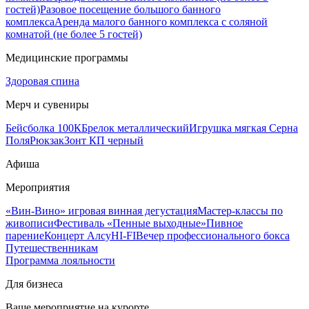
гостей)
Разовое посещение большого банного
комплекса
Аренда малого банного комплекса с соляной
комнатой (не более 5 гостей)
Медицинские программы
Здоровая спина
Мерч и сувениры
Бейсболка 100К
Брелок металлический
Игрушка мягкая Серна
Поля
Рюкзак
Зонт КП черный
Афиша
Мероприятия
«Вин-Вино» игровая винная дегустация
Мастер-классы по
живописи
Фестиваль «Пенные выходные»
Пивное
парение
Концерт Алсу
HI-FI
Вечер профессионального бокса
Путешественникам
Программа лояльности
Для бизнеса
Ваше мероприятие на курорте