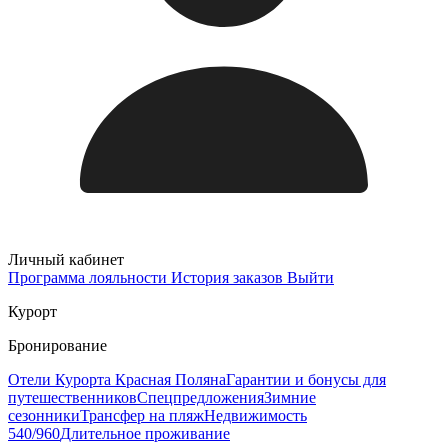
Личный кабинет
Программа лояльности
История заказов
Выйти
Курорт
Бронирование
Отели Курорта Красная Поляна
Гарантии и бонусы для
путешественников
Спецпредложения
Зимние
сезонники
Трансфер на пляж
Недвижимость
540/960
Длительное проживание