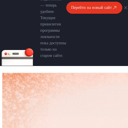
— теперь
Перейти на новый сайт
удобнее.
Текущие
привилегии
программы
лояльности
пока доступны
только на
старом сайте.