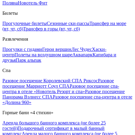
Поляна
Новотель Фит
Билеты
Прогулочные билеты
Сезонные ски-пассы
Трансфер на море
(вт, чт, сб)
Трансфер в горы (вт, чт, сб)
Развлечения
Прогулки с гидами
Герои вершин
Лес Чудес
Хаски-
центр
Полеты на воздушном шаре
Аквапарк
Капибара и
друзья
Парк альпак
Спа
Разовое посещение Королевский СПА Риксос
Разовое
посещение Марриотт Соул СПА
Разовое посещение спа-
центра в отеле «Новотель Резорт и спа»
Разовое посещение
Панорама Вэлнесс СПА
Разовое посещение спа-центра в отеле
«Долина 960»
Горные бани «4 стихии»
Аренда большого банного комплекса (не более 25
гостей)
Подарочный сертификат в малый банный
комплекс
Аренда малого банного комплекса (не более 5