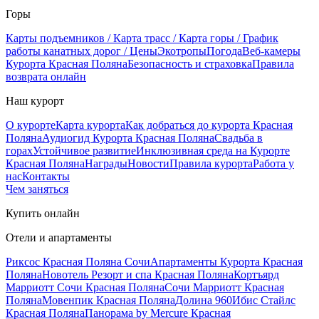
Горы
Карты подъемников / Карта трасс / Карта горы / График
работы канатных дорог / Цены
Экотропы
Погода
Веб-камеры
Курорта Красная Поляна
Безопасность и страховка
Правила
возврата онлайн
Наш курорт
О курорте
Карта курорта
Как добраться до курорта Красная
Поляна
Аудиогид Курорта Красная Поляна
Свадьба в
горах
Устойчивое развитие
Инклюзивная среда на Курорте
Красная Поляна
Награды
Новости
Правила курорта
Работа у
нас
Контакты
Чем заняться
Купить онлайн
Отели и апартаменты
Риксос Красная Поляна Сочи
Апартаменты Курорта Красная
Поляна
Новотель Резорт и спа Красная Поляна
Кортъярд
Марриотт Сочи Красная Поляна
Сочи Марриотт Красная
Поляна
Мовенпик Красная Поляна
Долина 960
Ибис Стайлс
Красная Поляна
Панорама by Mercure Красная