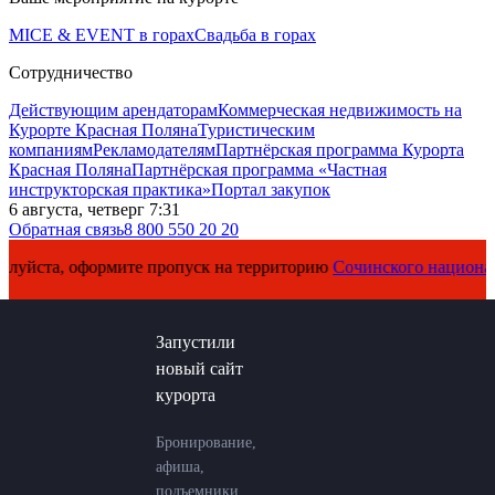
MICE & EVENT в горах
Свадьба в горах
Сотрудничество
Действующим арендаторам
Коммерческая недвижимость на
Курорте Красная Поляна
Туристическим
компаниям
Рекламодателям
Партнёрская программа Курорта
Красная Поляна
Партнёрская программа «Частная
инструкторская практика»
Портал закупок
6 августа, четверг 7:31
Обратная связь
8 800 550 20 20
, оформите пропуск на территорию
Сочинского национального п
Запустили
новый сайт
курорта
Бронирование,
афиша,
подъемники