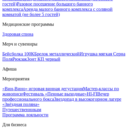
гостей)
Разовое посещение большого банного
комплекса
Аренда малого банного комплекса с соляной
комнатой (не более 5 гостей)
Медицинские программы
Здоровая спина
Мерч и сувениры
Бейсболка 100К
Брелок металлический
Игрушка мягкая Серна
Поля
Рюкзак
Зонт КП черный
Афиша
Мероприятия
«Вин-Вино» игровая винная дегустация
Мастер-классы по
живописи
Фестиваль «Пенные выходные»
HI-FI
Вечер
профессионального бокса
Звездопад в высокогорном лагере
«Звёздная поляна»
Путешественникам
Программа лояльности
Для бизнеса