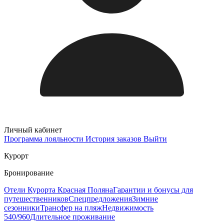
Личный кабинет
Программа лояльности
История заказов
Выйти
Курорт
Бронирование
Отели Курорта Красная Поляна
Гарантии и бонусы для
путешественников
Спецпредложения
Зимние
сезонники
Трансфер на пляж
Недвижимость
540/960
Длительное проживание