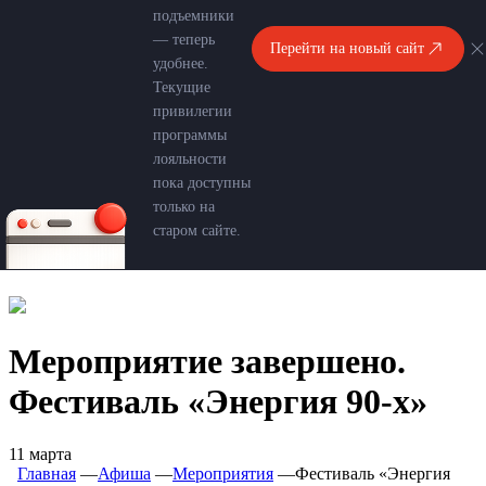
подъемники
— теперь
Перейти на новый сайт
удобнее.
Текущие
привилегии
программы
лояльности
пока доступны
только на
старом сайте.
Мероприятие завершено.
Фестиваль «Энергия 90-х»
11 марта
Главная
―
Афиша
―
Мероприятия
―
Фестиваль «Энергия