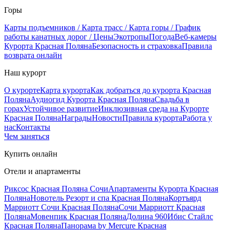
Горы
Карты подъемников / Карта трасс / Карта горы / График
работы канатных дорог / Цены
Экотропы
Погода
Веб-камеры
Курорта Красная Поляна
Безопасность и страховка
Правила
возврата онлайн
Наш курорт
О курорте
Карта курорта
Как добраться до курорта Красная
Поляна
Аудиогид Курорта Красная Поляна
Свадьба в
горах
Устойчивое развитие
Инклюзивная среда на Курорте
Красная Поляна
Награды
Новости
Правила курорта
Работа у
нас
Контакты
Чем заняться
Купить онлайн
Отели и апартаменты
Риксос Красная Поляна Сочи
Апартаменты Курорта Красная
Поляна
Новотель Резорт и спа Красная Поляна
Кортъярд
Марриотт Сочи Красная Поляна
Сочи Марриотт Красная
Поляна
Мовенпик Красная Поляна
Долина 960
Ибис Стайлс
Красная Поляна
Панорама by Mercure Красная