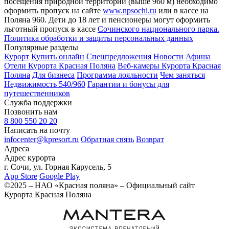
посещения природной территории (выше 960 м) необходимо
оформить пропуск на сайте
www.npsochi.ru
или в кассе на
Поляна 960. Дети до 18 лет и пенсионеры могут оформить
льготный пропуск в кассе
Сочинского национального парка.
Политика обработки и защиты персональных данных
Популярные разделы
Курорт
Купить онлайн
Спецпредложения
Новости
Афиша
Отели Курорта Красная Поляна
Веб-камеры Курорта Красная
Поляна
Для бизнеса
Программа лояльности
Чем заняться
Недвижимость 540/960
Гарантии и бонусы для
путешественников
Служба поддержки
Позвонить нам
8 800 550 20 20
Написать на почту
infocenter@kpresort.ru
Обратная связь
Возврат
Адреса
Адрес курорта
г. Сочи, ул. Горная Карусель, 5
App Store
Google Play
©2025 – НАО «Красная поляна» – Официальный сайт
Курорта Красная Поляна