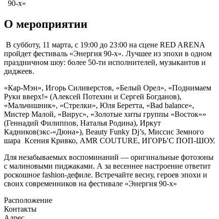
90-х»
О мероприятии
В субботу, 11 марта, с 19:00 до 23:00 на сцене RED ARENA
пройдет фестиваль «Энергия 90-х». Лучшее из эпохи в одном
праздничном шоу: более 50-ти исполнителей, музыкантов и
диджеев.
«Кар-Мэн», Игорь Силиверстов, «Белый Орел», «Поднимаем
Руки вверх!» (Алексей Потехин и Сергей Богданов),
«Мальчишник», «Стрелки», Юля Беретта, «Bad balance»,
Мистер Малой, «Вирус», «Золотые хиты группы «Восток»»
(Геннадий Филиппов, Наталья Родина), Иркут
Кадников(экс-«Дюна»), Beauty Funky Dj’s, Миссис Земного
шара Ксения Кривко, AMR COUTURE, ИГОРЬ’С ПОП-ШОУ.
Для незабываемых воспоминаний — оригинальные фотозоны
с малиновыми пиджаками. А за весеннее настроение ответит
роскошное fashion-дефиле. Встречайте весну, героев эпохи и
своих современников на фестивале «Энергия 90-х»
Расположение
Контакты
Адрес