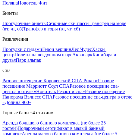
Поляна
Новотель Фит
Билеты
Прогулочные билеты
Сезонные ски-пассы
Трансфер на море
(вт, чт, сб)
Трансфер в горы (вт, чт, сб)
Развлечения
Прогулки с гидами
Герои вершин
Лес Чудес
Хаски-
центр
Полеты на воздушном шаре
Аквапарк
Капибара и
друзья
Парк альпак
Спа
Разовое посещение Королевский СПА Риксос
Разовое
посещение Марриотт Соул СПА
Разовое посещение спа-
центра в отеле «Новотель Резорт и спа»
Разовое посещение
Панорама Вэлнесс СПА
Разовое посещение спа-центра в отеле
«Долина 960»
Горные бани «4 стихии»
Аренда большого банного комплекса (не более 25
гостей)
Подарочный сертификат в малый банный
комплекс
Аренда малого банного комплекса (не более 5