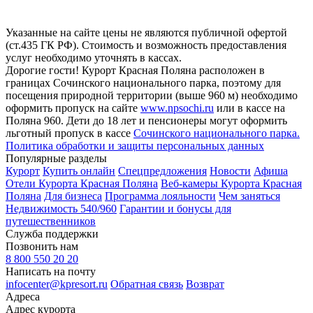
Указанные на сайте цены не являются публичной офертой
(ст.435 ГК РФ). Стоимость и возможность предоставления
услуг необходимо уточнять в кассах.
Дорогие гости! Курорт Красная Поляна расположен в
границах Сочинского национального парка, поэтому для
посещения природной территории (выше 960 м) необходимо
оформить пропуск на сайте
www.npsochi.ru
или в кассе на
Поляна 960. Дети до 18 лет и пенсионеры могут оформить
льготный пропуск в кассе
Сочинского национального парка.
Политика обработки и защиты персональных данных
Популярные разделы
Курорт
Купить онлайн
Спецпредложения
Новости
Афиша
Отели Курорта Красная Поляна
Веб-камеры Курорта Красная
Поляна
Для бизнеса
Программа лояльности
Чем заняться
Недвижимость 540/960
Гарантии и бонусы для
путешественников
Служба поддержки
Позвонить нам
8 800 550 20 20
Написать на почту
infocenter@kpresort.ru
Обратная связь
Возврат
Адреса
Адрес курорта