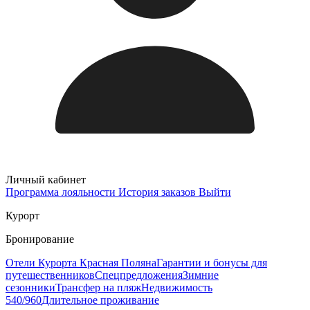
Личный кабинет
Программа лояльности
История заказов
Выйти
Курорт
Бронирование
Отели Курорта Красная Поляна
Гарантии и бонусы для
путешественников
Спецпредложения
Зимние
сезонники
Трансфер на пляж
Недвижимость
540/960
Длительное проживание