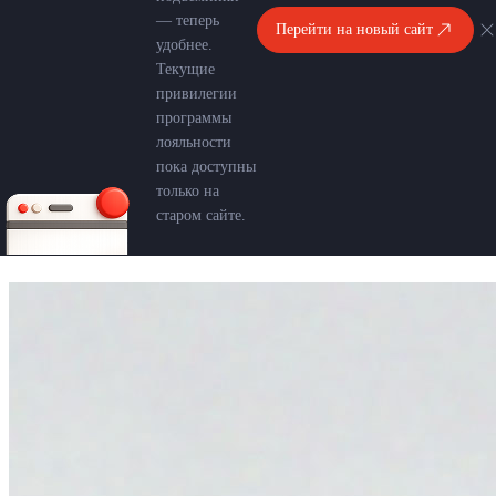
— теперь
Перейти на новый сайт
удобнее.
Текущие
привилегии
программы
лояльности
пока доступны
только на
старом сайте.