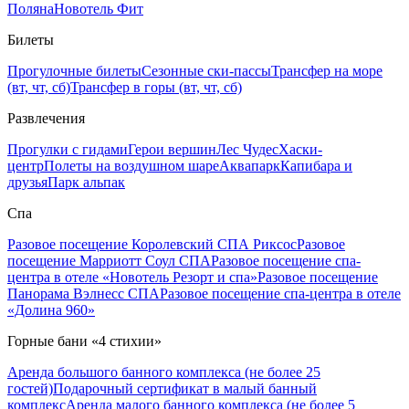
Поляна
Новотель Фит
Билеты
Прогулочные билеты
Сезонные ски-пассы
Трансфер на море
(вт, чт, сб)
Трансфер в горы (вт, чт, сб)
Развлечения
Прогулки с гидами
Герои вершин
Лес Чудес
Хаски-
центр
Полеты на воздушном шаре
Аквапарк
Капибара и
друзья
Парк альпак
Спа
Разовое посещение Королевский СПА Риксос
Разовое
посещение Марриотт Соул СПА
Разовое посещение спа-
центра в отеле «Новотель Резорт и спа»
Разовое посещение
Панорама Вэлнесс СПА
Разовое посещение спа-центра в отеле
«Долина 960»
Горные бани «4 стихии»
Аренда большого банного комплекса (не более 25
гостей)
Подарочный сертификат в малый банный
комплекс
Аренда малого банного комплекса (не более 5