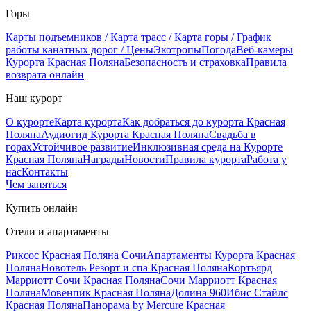
Горы
Карты подъемников / Карта трасс / Карта горы / График
работы канатных дорог / Цены
Экотропы
Погода
Веб-камеры
Курорта Красная Поляна
Безопасность и страховка
Правила
возврата онлайн
Наш курорт
О курорте
Карта курорта
Как добраться до курорта Красная
Поляна
Аудиогид Курорта Красная Поляна
Свадьба в
горах
Устойчивое развитие
Инклюзивная среда на Курорте
Красная Поляна
Награды
Новости
Правила курорта
Работа у
нас
Контакты
Чем заняться
Купить онлайн
Отели и апартаменты
Риксос Красная Поляна Сочи
Апартаменты Курорта Красная
Поляна
Новотель Резорт и спа Красная Поляна
Кортъярд
Марриотт Сочи Красная Поляна
Сочи Марриотт Красная
Поляна
Мовенпик Красная Поляна
Долина 960
Ибис Стайлс
Красная Поляна
Панорама by Mercure Красная