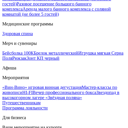
гостей)
Разовое посещение большого банного
комплекса
Аренда малого банного комплекса с соляной
комнатой (не более 5 гостей)
Медицинские программы
Здоровая спина
Мерч и сувениры
Бейсболка 100К
Брелок металлический
Игрушка мягкая Серна
Поля
Рюкзак
Зонт КП черный
Афиша
Мероприятия
«Вин-Вино» игровая винная дегустация
Мастер-классы по
живописи
HI-FI
Вечер профессионального бокса
Звездопад в
высокогорном лагере «Звёздная поляна»
Путешественникам
Программа лояльности
Для бизнеса
Ваше мероприятие на курорте