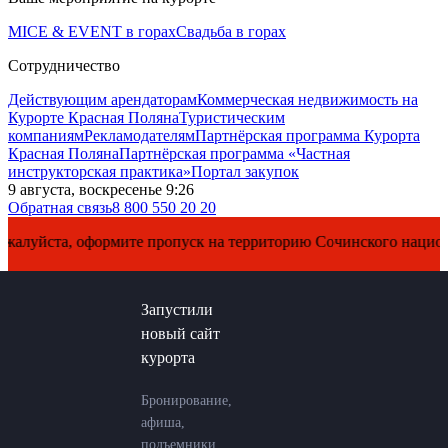
MICE & EVENT в горах
Свадьба в горах
Сотрудничество
Действующим арендаторам
Коммерческая недвижимость на
Курорте Красная Поляна
Туристическим
компаниям
Рекламодателям
Партнёрская программа Курорта
Красная Поляна
Партнёрская программа «Частная
инструкторская практика»
Портал закупок
9 августа, воскресенье 9:26
Обратная связь
8 800 550 20 20
йста, оформите пропуск на территорию Сочинского национально
Запустили
новый сайт
курорта
Бронирование,
афиша,
подъемники