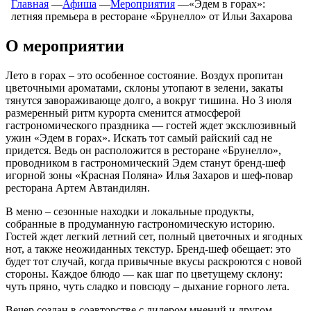
Главная
―
Афиша
―
Мероприятия
―
«Эдем в горах»:
летняя премьера в ресторане «Брунелло» от Ильи Захарова
О мероприятии
Лето в горах – это особенное состояние. Воздух пропитан
цветочными ароматами, склоны утопают в зелени, закаты
тянутся завораживающе долго, а вокруг тишина. Но 3 июля
размеренный ритм курорта сменится атмосферой
гастрономического праздника — гостей ждет эксклюзивный
ужин «Эдем в горах». Искать тот самый райский сад не
придется. Ведь он расположится в ресторане «Брунелло»,
проводником в гастрономический Эдем станут бренд-шеф
игорной зоны «Красная Поляна» Илья Захаров и шеф-повар
ресторана Артем Автандилян.
В меню – сезонные находки и локальные продукты,
собранные в продуманную гастрономическую историю.
Гостей ждет легкий летний сет, полный цветочных и ягодных
нот, а также неожиданных текстур. Бренд-шеф обещает: это
будет тот случай, когда привычные вкусы раскроются с новой
стороны. Каждое блюдо — как шаг по цветущему склону:
чуть пряно, чуть сладко и повсюду – дыхание горного лета.
Вечер создан в соавторстве с лидером мнений и другом