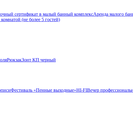
очный сертификат в малый банный комплекс
Аренда малого банн
комнатой (не более 5 гостей)
оля
Рюкзак
Зонт КП черный
описи
Фестиваль «Пенные выходные»
HI-FI
Вечер профессиональн