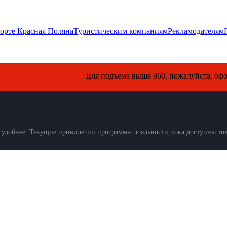
орте Красная Поляна
Туристическим компаниям
Рекламодателям
Для подъема выше 960, пожалуйста, оформите
удобнее. Текущие привилегии программы лояльности пока доступны толь