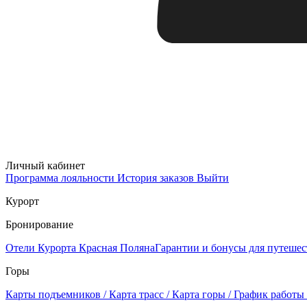
Личный кабинет
Программа лояльности
История заказов
Выйти
Курорт
Бронирование
Отели Курорта Красная Поляна
Гарантии и бонусы для путеше
Горы
Карты подъемников / Карта трасс / Карта горы / График работы