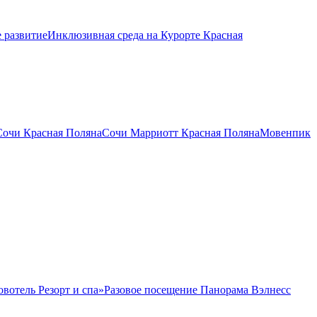
 развитие
Инклюзивная среда на Курорте Красная
Сочи Красная Поляна
Сочи Марриотт Красная Поляна
Мовенпик
овотель Резорт и спа»
Разовое посещение Панорама Вэлнесс