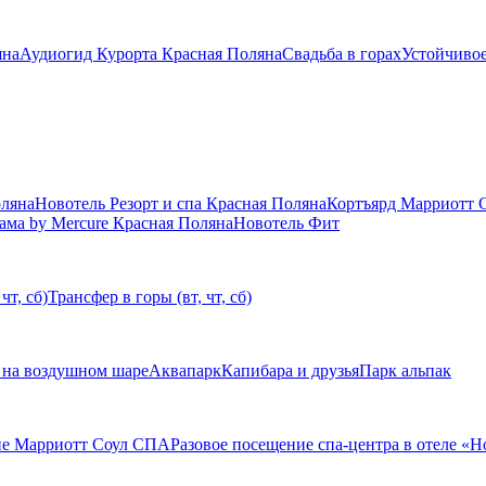
яна
Аудиогид Курорта Красная Поляна
Свадьба в горах
Устойчивое
оляна
Новотель Резорт и спа Красная Поляна
Кортъярд Марриотт 
ама by Mercure Красная Поляна
Новотель Фит
чт, сб)
Трансфер в горы (вт, чт, сб)
 на воздушном шаре
Аквапарк
Капибара и друзья
Парк альпак
ие Марриотт Соул СПА
Разовое посещение спа-центра в отеле «Н