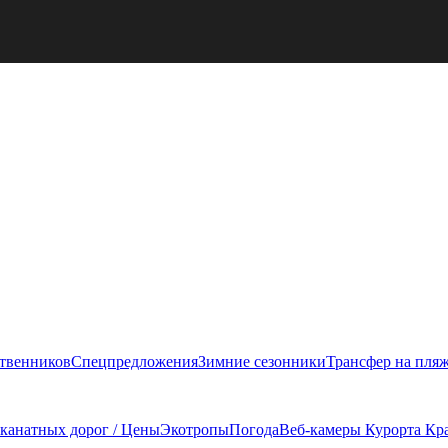
ственников
Спецпредложения
Зимние сезонники
Трансфер на пля
 канатных дорог / Цены
Экотропы
Погода
Веб-камеры Курорта Кр