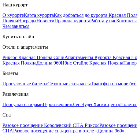
Наш курорт
О курорте
Карта курорта
Как добраться до курорта Красная Пол
Поляна
Награды
Новости
Правила курорта
Работа у нас
Контакты
Чем заняться
Купить онлайн
Отели и апартаменты
Риксос Красная Поляна Сочи
Апартаменты Курорта Красная П
Красная Поляна
Долина 960
Ибис Стайлс Красная Поляна
Панор
Билеты
Прогулочные билеты
Сезонные ски-пассы
Трансфер на море (вт, 
Развлечения
Прогулки с гидами
Герои вершин
Лес Чудес
Хаски-центр
Полеты
Спа
Разовое посещение Королевский СПА Риксос
Разовое посещен
СПА
Разовое посещение спа-центра в отеле «Долина 960»