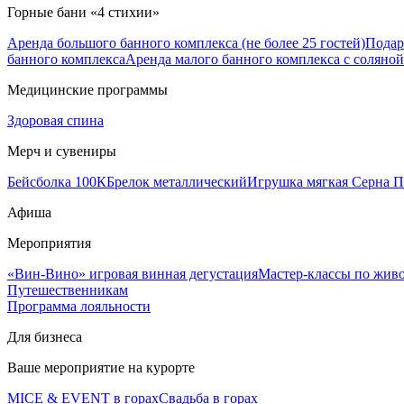
Горные бани «4 стихии»
Аренда большого банного комплекса (не более 25 гостей)
Подар
банного комплекса
Аренда малого банного комплекса с соляной 
Медицинские программы
Здоровая спина
Мерч и сувениры
Бейсболка 100К
Брелок металлический
Игрушка мягкая Серна П
Афиша
Мероприятия
«Вин-Вино» игровая винная дегустация
Мастер-классы по жив
Путешественникам
Программа лояльности
Для бизнеса
Ваше мероприятие на курорте
MICE & EVENT в горах
Свадьба в горах