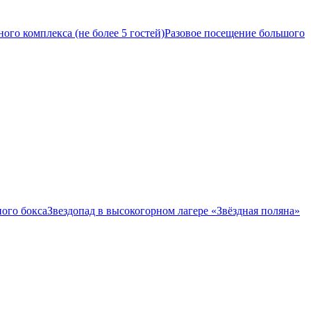
ого комплекса (не более 5 гостей)
Разовое посещение большого
ого бокса
Звездопад в высокогорном лагере «Звёздная поляна»