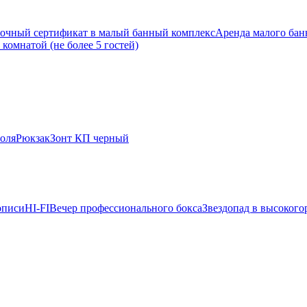
очный сертификат в малый банный комплекс
Аренда малого банн
комнатой (не более 5 гостей)
оля
Рюкзак
Зонт КП черный
описи
HI-FI
Вечер профессионального бокса
Звездопад в высокого