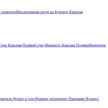
 развитие
Инклюзивная среда на Курорте Красная
Сочи Красная Поляна
Сочи Марриотт Красная Поляна
Мовенпик
овотель Резорт и спа»
Разовое посещение Панорама Вэлнесс