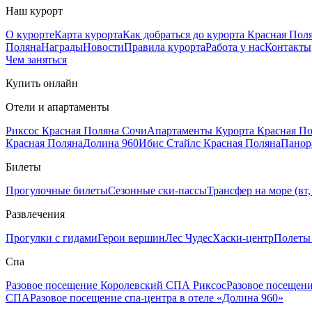
Наш курорт
О курорте
Карта курорта
Как добраться до курорта Красная Пол
Поляна
Награды
Новости
Правила курорта
Работа у нас
Контакты
Чем заняться
Купить онлайн
Отели и апартаменты
Риксос Красная Поляна Сочи
Апартаменты Курорта Красная П
Красная Поляна
Долина 960
Ибис Стайлс Красная Поляна
Панор
Билеты
Прогулочные билеты
Сезонные ски-пассы
Трансфер на море (вт, 
Развлечения
Прогулки с гидами
Герои вершин
Лес Чудес
Хаски-центр
Полеты
Спа
Разовое посещение Королевский СПА Риксос
Разовое посещен
СПА
Разовое посещение спа-центра в отеле «Долина 960»