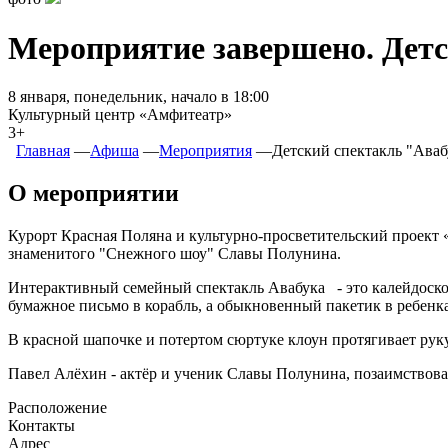
Мероприятие завершено. Дет
8 января, понедельник, начало в 18:00
Культурный центр «Амфитеатр»
3+
Главная
―
Афиша
―
Мероприятия
―
Детский спектакль "Аваб
О мероприятии
Курорт Красная Поляна и культурно-просветительский проект 
знаменитого "Снежного шоу" Славы Полунина.
Интерактивный семейный спектакль Авабука - это калейдоскоп
бумажное письмо в корабль, а обыкновенный пакетик в ребенка.
В красной шапочке и потертом сюртуке клоун протягивает руку
Павел Алёхин - актёр и ученик Славы Полунина, позаимствовал
Расположение
Контакты
Адрес