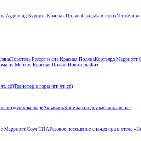
яна
Аудиогид Курорта Красная Поляна
Свадьба в горах
Устойчивое
оляна
Новотель Резорт и спа Красная Поляна
Кортъярд Марриотт 
ама by Mercure Красная Поляна
Новотель Фит
чт, сб)
Трансфер в горы (вт, чт, сб)
 на воздушном шаре
Аквапарк
Капибара и друзья
Парк альпак
ие Марриотт Соул СПА
Разовое посещение спа-центра в отеле «Н