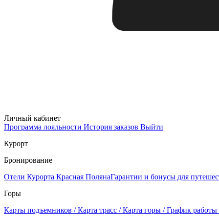
Личный кабинет
Программа лояльности
История заказов
Выйти
Курорт
Бронирование
Отели Курорта Красная Поляна
Гарантии и бонусы для путеше
Горы
Карты подъемников / Карта трасс / Карта горы / График работы