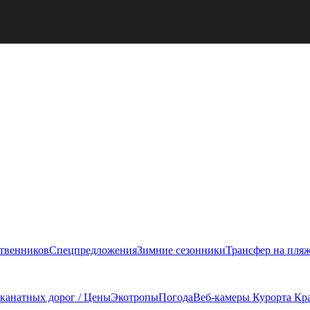
ственников
Спецпредложения
Зимние сезонники
Трансфер на пля
 канатных дорог / Цены
Экотропы
Погода
Веб-камеры Курорта Кр