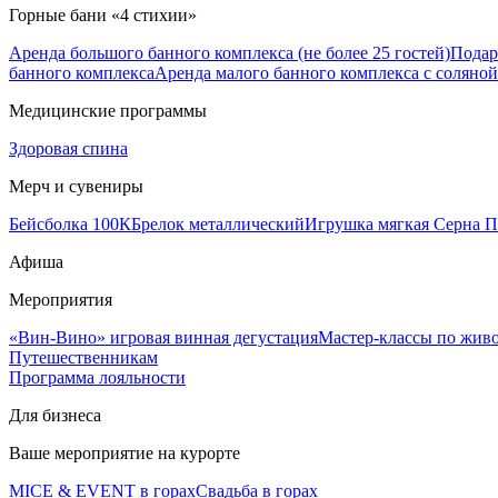
Горные бани «4 стихии»
Аренда большого банного комплекса (не более 25 гостей)
Подар
банного комплекса
Аренда малого банного комплекса с соляной 
Медицинские программы
Здоровая спина
Мерч и сувениры
Бейсболка 100К
Брелок металлический
Игрушка мягкая Серна П
Афиша
Мероприятия
«Вин-Вино» игровая винная дегустация
Мастер-классы по жив
Путешественникам
Программа лояльности
Для бизнеса
Ваше мероприятие на курорте
MICE & EVENT в горах
Свадьба в горах