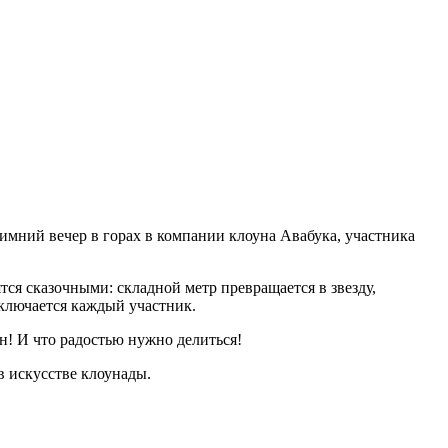
мний вечер в горах в компании клоуна Авабука, участника
я сказочными: складной метр превращается в звезду,
включается каждый участник.
н! И что радостью нужно делиться!
в искусстве клоунады.