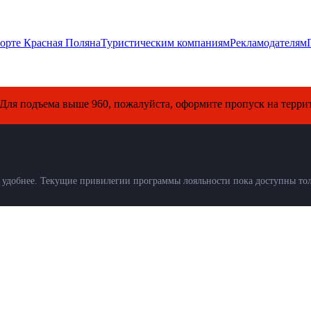
орте Красная Поляна
Туристическим компаниям
Рекламодателям
ъема выше 960, пожалуйста, оформите пропуск на территорию С
удобнее. Текущие привилегии программы лояльности пока доступны толь