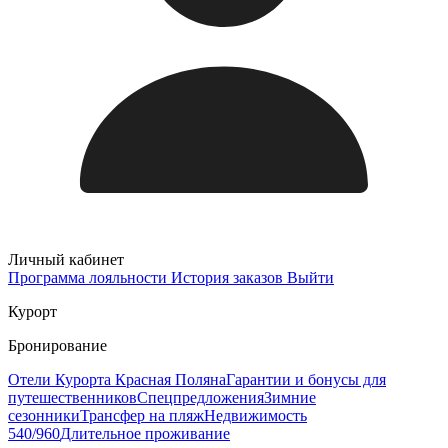
Личный кабинет
Программа лояльности
История заказов
Выйти
Курорт
Бронирование
Отели Курорта Красная Поляна
Гарантии и бонусы для
путешественников
Спецпредложения
Зимние
сезонники
Трансфер на пляж
Недвижимость
540/960
Длительное проживание