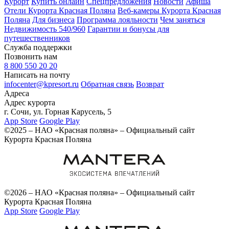
Курорт
Купить онлайн
Спецпредложения
Новости
Афиша
Отели Курорта Красная Поляна
Веб-камеры Курорта Красная
Поляна
Для бизнеса
Программа лояльности
Чем заняться
Недвижимость 540/960
Гарантии и бонусы для
путешественников
Служба поддержки
Позвонить нам
8 800 550 20 20
Написать на почту
infocenter@kpresort.ru
Обратная связь
Возврат
Адреса
Адрес курорта
г. Сочи, ул. Горная Карусель, 5
App Store
Google Play
©2025 – НАО «Красная поляна» – Официальный сайт
Курорта Красная Поляна
©2026 – НАО «Красная поляна» – Официальный сайт
Курорта Красная Поляна
App Store
Google Play