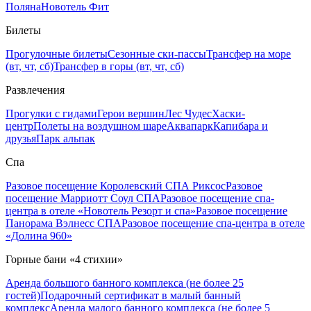
Поляна
Новотель Фит
Билеты
Прогулочные билеты
Сезонные ски-пассы
Трансфер на море
(вт, чт, сб)
Трансфер в горы (вт, чт, сб)
Развлечения
Прогулки с гидами
Герои вершин
Лес Чудес
Хаски-
центр
Полеты на воздушном шаре
Аквапарк
Капибара и
друзья
Парк альпак
Спа
Разовое посещение Королевский СПА Риксос
Разовое
посещение Марриотт Соул СПА
Разовое посещение спа-
центра в отеле «Новотель Резорт и спа»
Разовое посещение
Панорама Вэлнесс СПА
Разовое посещение спа-центра в отеле
«Долина 960»
Горные бани «4 стихии»
Аренда большого банного комплекса (не более 25
гостей)
Подарочный сертификат в малый банный
комплекс
Аренда малого банного комплекса (не более 5