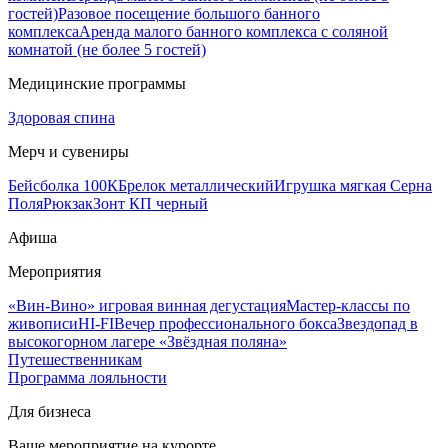
гостей)
Разовое посещение большого банного
комплекса
Аренда малого банного комплекса с соляной
комнатой (не более 5 гостей)
Медицинские программы
Здоровая спина
Мерч и сувениры
Бейсболка 100К
Брелок металлический
Игрушка мягкая Серна
Поля
Рюкзак
Зонт КП черный
Афиша
Мероприятия
«Вин-Вино» игровая винная дегустация
Мастер-классы по
живописи
HI-FI
Вечер профессионального бокса
Звездопад в
высокогорном лагере «Звёздная поляна»
Путешественникам
Программа лояльности
Для бизнеса
Ваше мероприятие на курорте