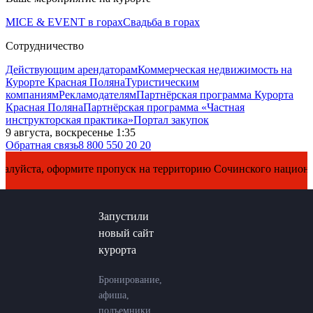
MICE & EVENT в горах
Свадьба в горах
Сотрудничество
Действующим арендаторам
Коммерческая недвижимость на
Курорте Красная Поляна
Туристическим
компаниям
Рекламодателям
Партнёрская программа Курорта
Красная Поляна
Партнёрская программа «Частная
инструкторская практика»
Портал закупок
9 августа, воскресенье 1:35
Обратная связь
8 800 550 20 20
ста, оформите пропуск на территорию Сочинского национальног
Запустили
новый сайт
курорта
Бронирование,
афиша,
подъемники