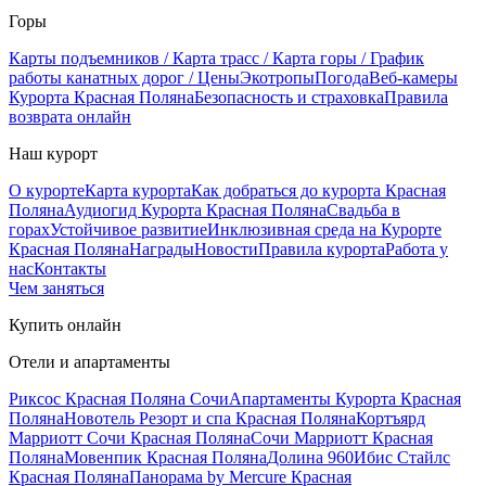
Горы
Карты подъемников / Карта трасс / Карта горы / График
работы канатных дорог / Цены
Экотропы
Погода
Веб-камеры
Курорта Красная Поляна
Безопасность и страховка
Правила
возврата онлайн
Наш курорт
О курорте
Карта курорта
Как добраться до курорта Красная
Поляна
Аудиогид Курорта Красная Поляна
Свадьба в
горах
Устойчивое развитие
Инклюзивная среда на Курорте
Красная Поляна
Награды
Новости
Правила курорта
Работа у
нас
Контакты
Чем заняться
Купить онлайн
Отели и апартаменты
Риксос Красная Поляна Сочи
Апартаменты Курорта Красная
Поляна
Новотель Резорт и спа Красная Поляна
Кортъярд
Марриотт Сочи Красная Поляна
Сочи Марриотт Красная
Поляна
Мовенпик Красная Поляна
Долина 960
Ибис Стайлс
Красная Поляна
Панорама by Mercure Красная