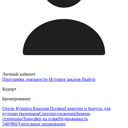
Личный кабинет
Программа лояльности
История заказов
Выйти
Курорт
Бронирование
Отели Курорта Красная Поляна
Гарантии и бонусы для
путешественников
Спецпредложения
Зимние
сезонники
Трансфер на пляж
Недвижимость
540/960
Длительное проживание