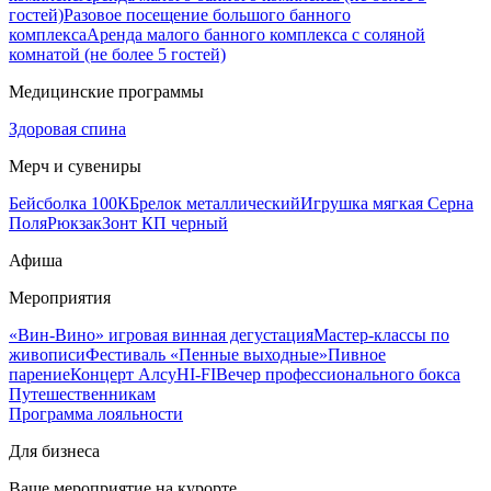
гостей)
Разовое посещение большого банного
комплекса
Аренда малого банного комплекса с соляной
комнатой (не более 5 гостей)
Медицинские программы
Здоровая спина
Мерч и сувениры
Бейсболка 100К
Брелок металлический
Игрушка мягкая Серна
Поля
Рюкзак
Зонт КП черный
Афиша
Мероприятия
«Вин-Вино» игровая винная дегустация
Мастер-классы по
живописи
Фестиваль «Пенные выходные»
Пивное
парение
Концерт Алсу
HI-FI
Вечер профессионального бокса
Путешественникам
Программа лояльности
Для бизнеса
Ваше мероприятие на курорте