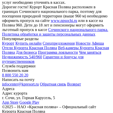
услуг необходимо уточнять в кассах.
Дорогие гости! Курорт Красная Поляна расположен в
границах Сочинского национального парка, поэтому для
посещения природной территории (выше 960 м) необходимо
оформить пропуск на сайте
www.npsochi.ru
или в кассе на
Поляна 960. Дети до 18 лет и пенсионеры могут оформить
льготный пропуск в кассе
Сочинского национального парка.
Политика обработки и защиты персональных данных
Популярные разделы
Курорт
Купить онлайн
Спецпредложения
Новости
Афиша
Отели Курорта Красная Поляна
Веб-камеры Курорта Красная
Поляна
Для бизнеса
Программа лояльности
Чем заняться
Недвижимость 540/960
Гарантии и бонусы для
путешественников
Служба поддержки
Позвонить нам
8 800 550 20 20
Написать на почту
infocenter@kpresort.ru
Обратная связь
Возврат
Адреса
Адрес курорта
г. Сочи, ул. Горная Карусель, 5
App Store
Google Play
©2025 – НАО «Красная поляна» – Официальный сайт
Курорта Красная Поляна