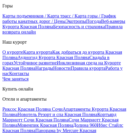
Горы
Карты подъемников / Карта трасс / Карта горы / График
работы канатных дорог / Цены
Экотропы
Погода
Веб-камеры
Курорта Красная Поляна
Безопасность и страховка
Правила
возврата онлайн
Наш курорт
О курорте
Карта курорта
Как добраться до курорта Красная
Поляна
Аудиогид Курорта Красная Поляна
Свадьба в
горах
Устойчивое развитие
Инклюзивная среда на Курорте
Красная Поляна
Награды
Новости
Правила курорта
Работа у
нас
Контакты
Чем заняться
Купить онлайн
Отели и апартаменты
Риксос Красная Поляна Сочи
Апартаменты Курорта Красная
Поляна
Новотель Резорт и спа Красная Поляна
Кортъярд
Марриотт Сочи Красная Поляна
Сочи Марриотт Красная
Поляна
Мовенпик Красная Поляна
Долина 960
Ибис Стайлс
Красная Поляна
Панорама by Mercure Красная