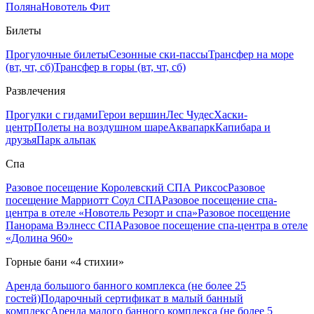
Поляна
Новотель Фит
Билеты
Прогулочные билеты
Сезонные ски-пассы
Трансфер на море
(вт, чт, сб)
Трансфер в горы (вт, чт, сб)
Развлечения
Прогулки с гидами
Герои вершин
Лес Чудес
Хаски-
центр
Полеты на воздушном шаре
Аквапарк
Капибара и
друзья
Парк альпак
Спа
Разовое посещение Королевский СПА Риксос
Разовое
посещение Марриотт Соул СПА
Разовое посещение спа-
центра в отеле «Новотель Резорт и спа»
Разовое посещение
Панорама Вэлнесс СПА
Разовое посещение спа-центра в отеле
«Долина 960»
Горные бани «4 стихии»
Аренда большого банного комплекса (не более 25
гостей)
Подарочный сертификат в малый банный
комплекс
Аренда малого банного комплекса (не более 5