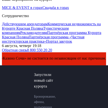
MICE & EVENT в горах
Свадьба в горах
Сотрудничество
Действующим арендаторам
Коммерческая недвижимость на
Курорте Красная Поляна
Туристическим
компаниям
Рекламодателям
Партнёрская программа Курорта
Красная Поляна
Партнёрская программа «Частная
инструкторская практика»
Портал закупок
6 августа, четверг 19:18
Обратная связь
8 800 550 20 20
о Сочи» не состоится по независящим от нас причинам. Перено
Запустили
новый сайт
курорта
Бронирование,
афиша,
подъемники