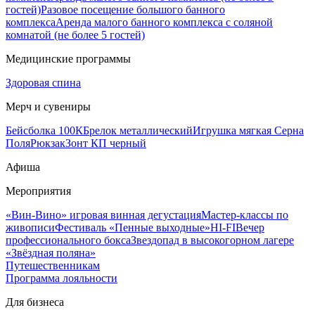
гостей)
Разовое посещение большого банного
комплекса
Аренда малого банного комплекса с соляной
комнатой (не более 5 гостей)
Медицинские программы
Здоровая спина
Мерч и сувениры
Бейсболка 100К
Брелок металлический
Игрушка мягкая Серна
Поля
Рюкзак
Зонт КП черный
Афиша
Мероприятия
«Вин-Вино» игровая винная дегустация
Мастер-классы по
живописи
Фестиваль «Пенные выходные»
HI-FI
Вечер
профессионального бокса
Звездопад в высокогорном лагере
«Звёздная поляна»
Путешественникам
Программа лояльности
Для бизнеса