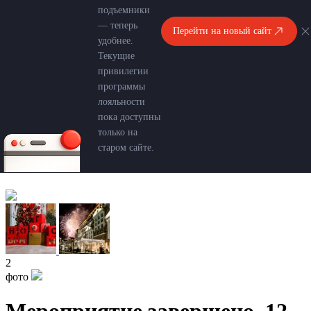
подъемники
— теперь
Перейти на новый сайт
удобнее.
Текущие
привилегии
программы
лояльности
пока доступны
только на
старом сайте.
2
фото
Мероприятие завершено. 12