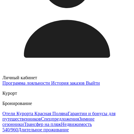
Личный кабинет
Программа лояльности
История заказов
Выйти
Курорт
Бронирование
Отели Курорта Красная Поляна
Гарантии и бонусы для
путешественников
Спецпредложения
Зимние
сезонники
Трансфер на пляж
Недвижимость
540/960
Длительное проживание