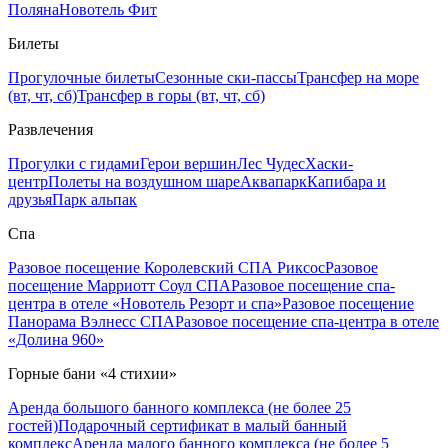
Поляна
Новотель Фит
Билеты
Прогулочные билеты
Сезонные ски-пассы
Трансфер на море
(вт, чт, сб)
Трансфер в горы (вт, чт, сб)
Развлечения
Прогулки с гидами
Герои вершин
Лес Чудес
Хаски-
центр
Полеты на воздушном шаре
Аквапарк
Капибара и
друзья
Парк альпак
Спа
Разовое посещение Королевский СПА Риксос
Разовое
посещение Марриотт Соул СПА
Разовое посещение спа-
центра в отеле «Новотель Резорт и спа»
Разовое посещение
Панорама Вэлнесс СПА
Разовое посещение спа-центра в отеле
«Долина 960»
Горные бани «4 стихии»
Аренда большого банного комплекса (не более 25
гостей)
Подарочный сертификат в малый банный
комплекс
Аренда малого банного комплекса (не более 5