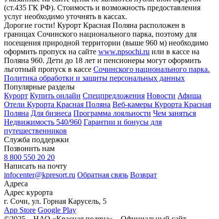
(ст.435 ГК РФ). Стоимость и возможность предоставления
услуг необходимо уточнять в кассах.
Дорогие гости! Курорт Красная Поляна расположен в
границах Сочинского национального парка, поэтому для
посещения природной территории (выше 960 м) необходимо
оформить пропуск на сайте
www.npsochi.ru
или в кассе на
Поляна 960. Дети до 18 лет и пенсионеры могут оформить
льготный пропуск в кассе
Сочинского национального парка.
Политика обработки и защиты персональных данных
Популярные разделы
Курорт
Купить онлайн
Спецпредложения
Новости
Афиша
Отели Курорта Красная Поляна
Веб-камеры Курорта Красная
Поляна
Для бизнеса
Программа лояльности
Чем заняться
Недвижимость 540/960
Гарантии и бонусы для
путешественников
Служба поддержки
Позвонить нам
8 800 550 20 20
Написать на почту
infocenter@kpresort.ru
Обратная связь
Возврат
Адреса
Адрес курорта
г. Сочи, ул. Горная Карусель, 5
App Store
Google Play
©2025 – НАО «Красная поляна» – Официальный сайт