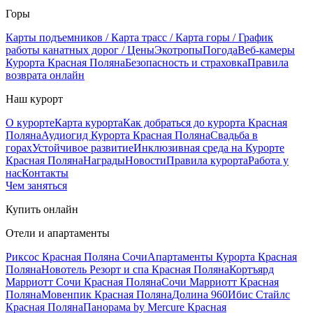
Горы
Карты подъемников / Карта трасс / Карта горы / График
работы канатных дорог / Цены
Экотропы
Погода
Веб-камеры
Курорта Красная Поляна
Безопасность и страховка
Правила
возврата онлайн
Наш курорт
О курорте
Карта курорта
Как добраться до курорта Красная
Поляна
Аудиогид Курорта Красная Поляна
Свадьба в
горах
Устойчивое развитие
Инклюзивная среда на Курорте
Красная Поляна
Награды
Новости
Правила курорта
Работа у
нас
Контакты
Чем заняться
Купить онлайн
Отели и апартаменты
Риксос Красная Поляна Сочи
Апартаменты Курорта Красная
Поляна
Новотель Резорт и спа Красная Поляна
Кортъярд
Марриотт Сочи Красная Поляна
Сочи Марриотт Красная
Поляна
Мовенпик Красная Поляна
Долина 960
Ибис Стайлс
Красная Поляна
Панорама by Mercure Красная