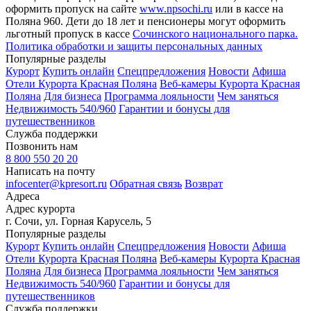
оформить пропуск на сайте
www.npsochi.ru
или в кассе на
Поляна 960. Дети до 18 лет и пенсионеры могут оформить
льготный пропуск в кассе
Сочинского национального парка.
Политика обработки и защиты персональных данных
Популярные разделы
Курорт
Купить онлайн
Спецпредложения
Новости
Афиша
Отели Курорта Красная Поляна
Веб-камеры Курорта Красная
Поляна
Для бизнеса
Программа лояльности
Чем заняться
Недвижимость 540/960
Гарантии и бонусы для
путешественников
Служба поддержки
Позвонить нам
8 800 550 20 20
Написать на почту
infocenter@kpresort.ru
Обратная связь
Возврат
Адреса
Адрес курорта
г. Сочи, ул. Горная Карусель, 5
Популярные разделы
Курорт
Купить онлайн
Спецпредложения
Новости
Афиша
Отели Курорта Красная Поляна
Веб-камеры Курорта Красная
Поляна
Для бизнеса
Программа лояльности
Чем заняться
Недвижимость 540/960
Гарантии и бонусы для
путешественников
Служба поддержки