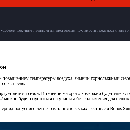
удобнее. Текущие привилегии программы лояльности пока доступны толь
зон
м повышением температуры воздуха, зимний горнолыжный сезон
о с 7 апреля.
ртует летний сезон. В течение которого возможно будет еще вс
-2 можно будет спуститься и туристам без снаряжения для пеших
 период бонусного летнего катания в рамках фестиваля Bonus S