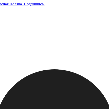
асная Поляна.
Подпишись
.