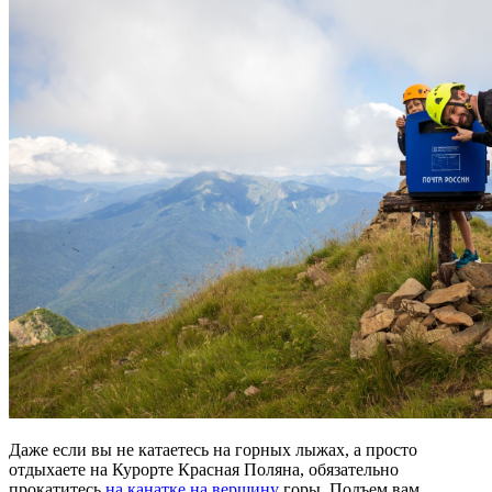
Даже если вы не катаетесь на
горных
лыжах
, а просто
отдыхаете на Курорте Красная Поляна, обязательно
прокатитесь
на
канатке
на вершину
горы
.
Подъем
вам