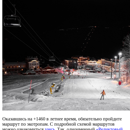
Оказавшись на +1460 в
летнее
время
, обязательно пройдите
маршрут
по экотропам. С подробной
схемой маршрутов
можно ознакомиться
здесь
. Так, одноименный
«Реликтовый