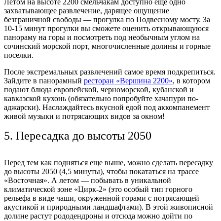
Летом на высоте 2200 смельчакам доступно еще одно
захватывающее развлечение, дарящее ощущение
безграничной свободы — прогулка по Подвесному мосту. За
10-15 минут прогулки вы сможете оценить открывающуюся
панораму на горы и
посмотреть
под необычным углом на
сочинский
морской порт, многочисленные долины и горные
поселки.
После экстремальных развлечений самое время подкрепиться.
Зайдите в панорамный
ресторан
«Вершина 2200»
, в котором
подают блюда европейской, черноморской, кубанской и
кавказской кухонь (обязательно попробуйте хачапури по-
аджарски). Наслаждайтесь вкусной едой под аккомпанемент
живой музыки и потрясающих видов за окном!
5. Пересадка до высоты 2050
Перед тем как подняться еще выше, можно сделать пересадку
до высоты 2050 (4,5
минуты
), чтобы покататься на трассе
«Восточная». А летом — побывать в уникальной
климатической
зоне
«Цирк-2» (это особый
тип
горного
рельефа в виде чаши, окруженной горами с потрясающей
акустикой и природными ландшафтами). В этой живописной
долине растут рододендроны и отсюда можно дойти по