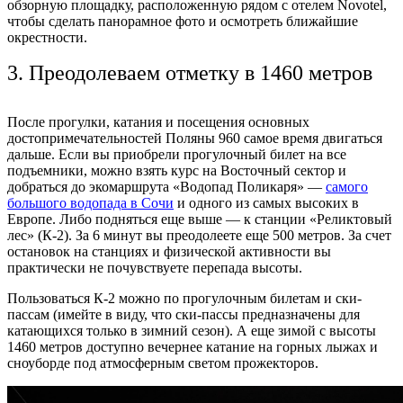
обзорную площадку, расположенную рядом с отелем Novotel,
чтобы сделать панорамное фото и осмотреть ближайшие
окрестности.
3. Преодолеваем отметку в 1460 метров
После прогулки, катания и посещения основных
достопримечательностей Поляны 960 самое
время
двигаться
дальше. Если вы приобрели
прогулочный билет
на все
подъемники
, можно взять курс на Восточный сектор и
добраться до экомаршрута «Водопад Поликаря» —
самого
большого водопада в
Сочи
и одного из самых высоких в
Европе. Либо подняться еще выше — к станции «Реликтовый
лес» (К-2). За 6
минут
вы преодолеете еще 500 метров. За счет
остановок на станциях и физической активности вы
практически не почувствуете перепада высоты.
Пользоваться К-2 можно по прогулочным билетам и ски-
пассам (имейте в виду, что ски-пассы предназначены для
катающихся только в зимний сезон). А еще зимой с высоты
1460 метров доступно вечернее катание на горных лыжах и
сноуборде под атмосферным светом прожекторов.