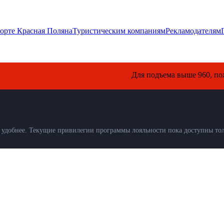
орте Красная Поляна
Туристическим компаниям
Рекламодателям
Для подъема выше 960, пожалуйста
удобнее. Текущие привилегии программы лояльности пока доступны толь