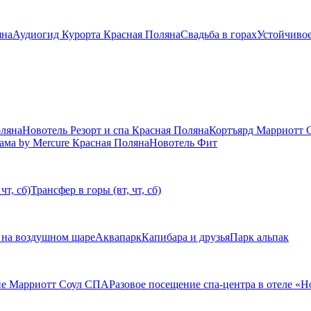
яна
Аудиогид Курорта Красная Поляна
Свадьба в горах
Устойчивое
оляна
Новотель Резорт и спа Красная Поляна
Кортъярд Марриотт 
ама by Mercure Красная Поляна
Новотель Фит
чт, сб)
Трансфер в горы (вт, чт, сб)
 на воздушном шаре
Аквапарк
Капибара и друзья
Парк альпак
ие Марриотт Соул СПА
Разовое посещение спа-центра в отеле «Н