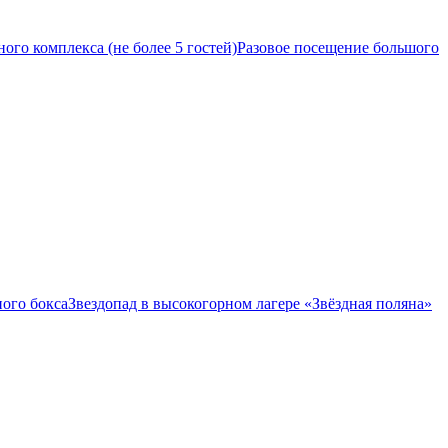
ого комплекса (не более 5 гостей)
Разовое посещение большого
ого бокса
Звездопад в высокогорном лагере «Звёздная поляна»