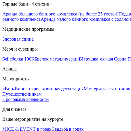
Горные бани «4 стихии»
Аренда большого банного комплекса (не более 25 гостей)
Подар
банного комплекса
Аренда малого банного комплекса с соляной 
Медицинские программы
Здоровая спина
Мерч и сувениры
Бейсболка 100К
Брелок металлический
Игрушка мягкая Серна П
Афиша
Мероприятия
«Вин-Вино» игровая винная дегустация
Мастер-классы по жив
Путешественникам
Программа лояльности
Для бизнеса
Ваше мероприятие на курорте
MICE & EVENT в горах
Свадьба в горах