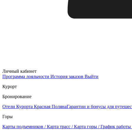
Личный кабинет
Программа лояльности
История заказов
Выйти
Курорт
Бронирование
Отели Курорта Красная Поляна
Гарантии и бонусы для путеше
Горы
Карты подъемников / Карта трасс / Карта горы / График работы