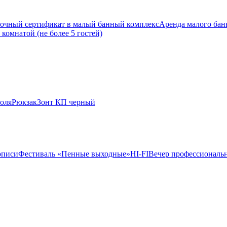
очный сертификат в малый банный комплекс
Аренда малого банн
комнатой (не более 5 гостей)
оля
Рюкзак
Зонт КП черный
описи
Фестиваль «Пенные выходные»
HI-FI
Вечер профессиональн