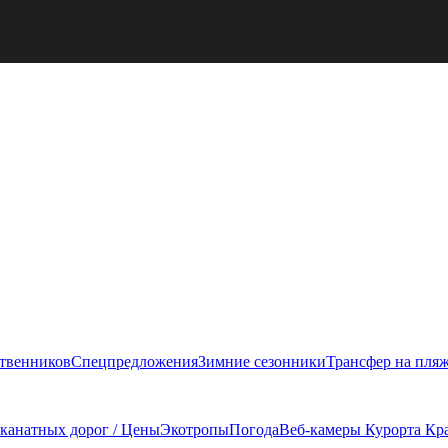
ственников
Спецпредложения
Зимние сезонники
Трансфер на пля
 канатных дорог / Цены
Экотропы
Погода
Веб-камеры Курорта Кр