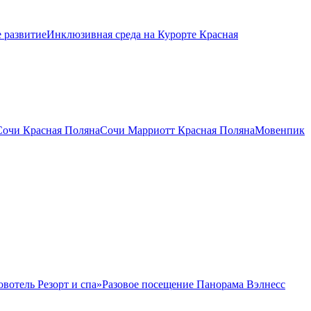
 развитие
Инклюзивная среда на Курорте Красная
Сочи Красная Поляна
Сочи Марриотт Красная Поляна
Мовенпик
овотель Резорт и спа»
Разовое посещение Панорама Вэлнесс